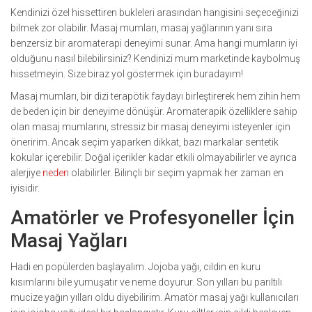
Kendinizi özel hissettiren bukleleri arasından hangisini seçeceğinizi
bilmek zor olabilir. Masaj mumları, masaj yağlarının yanı sıra
benzersiz bir aromaterapi deneyimi sunar. Ama hangi mumların iyi
olduğunu nasıl bilebilirsiniz? Kendinizi mum marketinde kaybolmuş
hissetmeyin. Size biraz yol göstermek için buradayım!
Masaj mumları, bir dizi terapötik faydayı birleştirerek hem zihin hem
de beden için bir deneyime dönüşür. Aromaterapik özelliklere sahip
olan masaj mumlarını, stressiz bir masaj deneyimi isteyenler için
öneririm. Ancak seçim yaparken dikkat, bazı markalar sentetik
kokular içerebilir. Doğal içerikler kadar etkili olmayabilirler ve ayrıca
alerjiye
neden
olabilirler. Bilinçli bir seçim yapmak her zaman en
iyisidir.
Amatörler ve Profesyoneller İçin
Masaj Yağları
Hadi en popülerden başlayalım. Jojoba yağı, cildin en kuru
kısımlarını bile yumuşatır ve neme doyurur. Son yılları bu parıltılı
mucize yağın yılları oldu diyebilirim. Amatör masaj yağı kullanıcıları