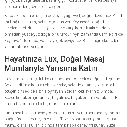
için jojoba yağı ideal bir başlangıçtır. Kuru ciltler için cildi besleyen
ve onaran bir çözüm olarak görülür.
Bir başka popüler seçim de Zeytinyağı. Evet, doğru duydunuz. Kendi
mutfağınıza bakın, belki de çoktan var! Zeytinyağı, doğal bir
nemlendirici olup cildi dış etkenlere karşı korur. Katkı maddesi
olmadan, yüzde yüz doğal bir üründür. Aynı zamanda Cem'le birlikte
Zeytinyağı ile masaj yapmayı çok seviyoruz. Benim için ekstra bir
kaçamak hissi veriyor.
Hayatınıza Lux, Doğal Masaj
Mumlarıyla Yansıma Katın
Hayatımızdaki küçük lükslerin ne kadar önemli olduğunu düşünün.
Belki bir dilim çikolatalı cheesecake, belki de kırlangıç kuşları gibi
ötüşen bir şekilde sizinle oynayan Golden Retrieverınız, Simba.
Bazen küçük bir şımartma, hayatınıza büyük bir fark yaratabilir. Bir
başka favorim de elbette, masaj mumları!
Himalaya tuzu ile meşe yosması karışımı yerel markadan yapmak,
olağanüstü bir deneyim olabilir. Tuz ve yosma karışımı, bir masaj
mumu olarak kullanıldığında, tam bir spa deneyimi sunar. Güzel,