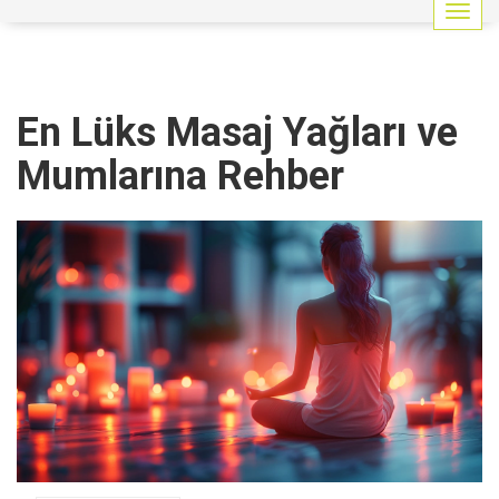
G
e
z
i
n
En Lüks Masaj Yağları ve
m
e
Mumlarına Rehber
y
i
a
ç
/
k
a
p
a
t