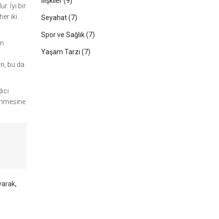
İlişkiler
(9)
. İyi bir
er iki
Seyahat
(7)
Spor ve Sağlık
(7)
un
Yaşam Tarzı
(7)
ın, bu da
ici
lenmesine
yarak,