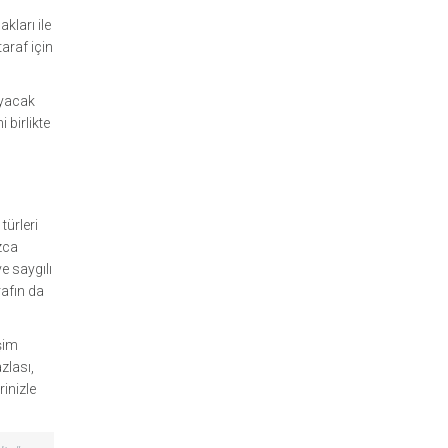
kları ile
araf için
ayacak
 birlikte
türleri
ızca
e saygılı
rafın da
şim
zlası,
rinizle