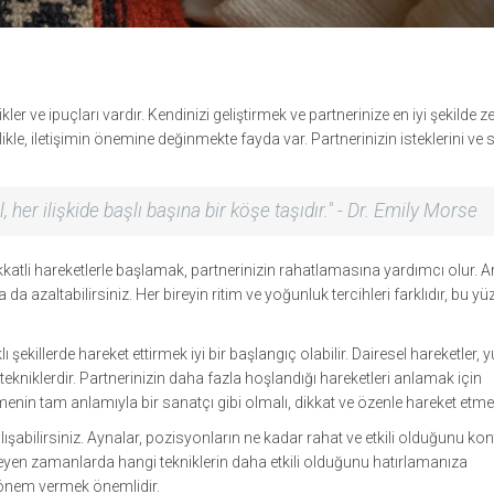
ler ve ipuçları vardır. Kendinizi geliştirmek ve partnerinize en iyi şekilde z
le, iletişimin önemine değinmekte fayda var. Partnerinizin isteklerini ve sı
, her ilişkide başlı başına bir köşe taşıdır." -
Dr. Emily Morse
ikkatli hareketlerle başlamak, partnerinizin rahatlamasına yardımcı olur. A
ya da azaltabilirsiniz. Her bireyin ritim ve yoğunluk tercihleri farklıdır, bu y
 şekillerde hareket ettirmek iyi bir başlangıç olabilir. Dairesel hareketler, y
niklerdir. Partnerinizin daha fazla hoşlandığı hareketleri anlamak için
enin tam anlamıyla bir sanatçı gibi olmalı, dikkat ve özenle hareket etmel
alışabilirsiniz. Aynalar, pozisyonların ne kadar rahat ve etkili olduğunu kon
lerleyen zamanlarda hangi tekniklerin daha etkili olduğunu hatırlamanıza
ra önem vermek önemlidir.