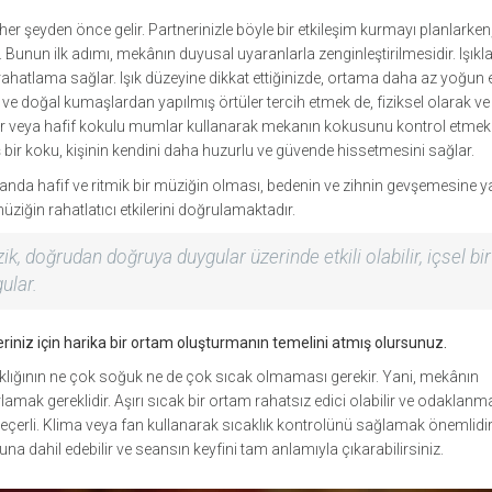
her şeyden önce gelir. Partnerinizle böyle bir etkileşim kurmayı planlarken
 Bunun ilk adımı, mekânın duyusal uyaranlarla zenginleştirilmesidir. Işıkla
 rahatlama sağlar. Işık düzeyine dikkat ettiğinizde, ortama daha az yoğun e
k ve doğal kumaşlardan yapılmış örtüler tercih etmek de, fiziksel olarak ve
r veya hafif kokulu mumlar kullanarak mekanın kokusunu kontrol etmek
ş bir koku, kişinin kendini daha huzurlu ve güvende hissetmesini sağlar.
landa hafif ve ritmik bir müziğin olması, bedenin ve zihnin gevşemesine 
müziğin rahatlatıcı etkilerini doğrulamaktadır.
ik, doğrudan doğruya duygular üzerinde etkili olabilir, içsel bir
ular.
iniz için harika bir ortam oluşturmanın temelini atmış olursunuz.
caklığının ne çok soğuk ne de çok sıcak olmaması gerekir. Yani, mekânın
lamak gereklidir. Aşırı sıcak bir ortam rahatsız edici olabilir ve odaklanm
 geçerli. Klima veya fan kullanarak sıcaklık kontrolünü sağlamak önemlidi
una dahil edebilir ve seansın keyfini tam anlamıyla çıkarabilirsiniz.