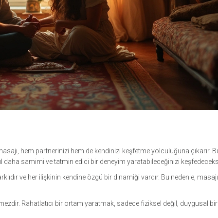
asajı, hem partnerinizi hem de kendinizi keşfetme yolculuğuna çıkarır. B
sıl daha samimi ve tatmin edici bir deneyim yaratabileceğinizi keşfedeceks
arklıdır ve her ilişkinin kendine özgü bir dinamiği vardır. Bu nedenle, masaj
ezdir. Rahatlatıcı bir ortam yaratmak, sadece fiziksel değil, duygusal bir