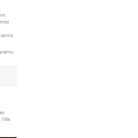
,
rın
nerji
 ayrıca
yardımcı
ayı
r. Oda