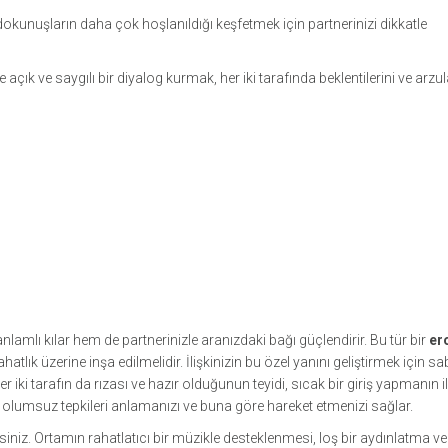
i dokunuşların daha çok hoşlanıldığı keşfetmek için partnerinizi dikkatle
açık ve saygılı bir diyalog kurmak, her iki tarafında beklentilerini ve arzul
amlı kılar hem de partnerinizle aranızdaki bağı güçlendirir. Bu tür bir
er
tlık üzerine inşa edilmelidir. İlişkinizin bu özel yanını geliştirmek için sab
 iki tarafın da rızası ve hazır olduğunun teyidi, sıcak bir giriş yapmanın i
a olumsuz tepkileri anlamanızı ve buna göre hareket etmenizi sağlar.
niz. Ortamın rahatlatıcı bir müzikle desteklenmesi, loş bir aydınlatma v