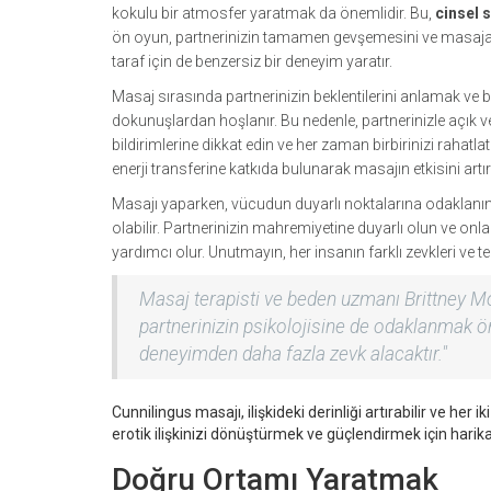
kokulu bir atmosfer yaratmak da önemlidir. Bu,
cinsel 
ön oyun, partnerinizin tamamen gevşemesini ve masaja ken
taraf için de benzersiz bir deneyim yaratır.
Masaj sırasında partnerinizin beklentilerini anlamak ve 
dokunuşlardan hoşlanır. Bu nedenle, partnerinizle açık ve s
bildirimlerine dikkat edin ve her zaman birbirinizi rahatl
enerji transferine katkıda bulunarak masajın etkisini artırı
Masajı yaparken, vücudun duyarlı noktalarına odaklanın
olabilir. Partnerinizin mahremiyetine duyarlı olun ve onla
yardımcı olur. Unutmayın, her insanın farklı zevkleri ve ter
Masaj terapisti ve beden uzmanı Brittney Mo
partnerinizin psikolojisine de odaklanmak ön
deneyimden daha fazla zevk alacaktır."
Cunnilingus masajı, ilişkideki derinliği artırabilir ve her
erotik ilişkinizi dönüştürmek ve güçlendirmek için harika 
Doğru Ortamı Yaratmak