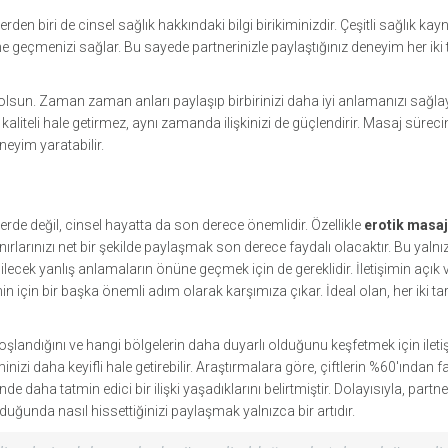
n biri de cinsel sağlık hakkındaki bilgi birikiminizdir. Çeşitli sağlık kayna
 geçmenizi sağlar. Bu sayede partnerinizle paylaştığınız deneyim her iki t
olsun. Zaman zaman anları paylaşıp birbirinizi daha iyi anlamanızı sağl
iteli hale getirmez, aynı zamanda ilişkinizi de güçlendirir. Masaj sürecini
neyim yaratabilir.
de değil, cinsel hayatta da son derece önemlidir. Özellikle
erotik masaj
nırlarınızı net bir şekilde paylaşmak son derece faydalı olacaktır. Bu yaln
lecek yanlış anlamaların önüne geçmek için de gereklidir. İletişimin açık v
n için bir başka önemli adım olarak karşımıza çıkar. İdeal olan, her iki ta
oşlandığını ve hangi bölgelerin daha duyarlı olduğunu keşfetmek için ileti
inizi daha keyifli hale getirebilir. Araştırmalara göre, çiftlerin %60'ından fa
nde daha tatmin edici bir ilişki yaşadıklarını belirtmiştir. Dolayısıyla, partne
uğunda nasıl hissettiğinizi paylaşmak yalnızca bir artıdır.