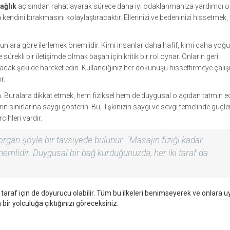
sağlık
açısından rahatlayarak sürece daha iyi odaklanmanıza yardımcı olur
dini bırakmasını kolaylaştıracaktır. Ellerinizi ve bedeninizi hissetmek, h
bunlara göre ilerlemek önemlidir. Kimi insanlar daha hafif, kimi daha yoğ
ürekli bir iletişimde olmak başarı için kritik bir rol oynar. Onların geri
atacak şekilde hareket edin. Kullandığınız her dokunuşu hissettirmeye çalış
r.
. Buralara dikkat etmek, hem fiziksel hem de duygusal o açıdan tatmin ed
rın sınırlarına saygı gösterin. Bu, ilişkinizin saygı ve sevgi temelinde güç
cihleri vardır.
rgan şöyle bir tavsiyede bulunur: "Masajın fiziği kadar
emlidir. Duygusal bir bağ kurduğunuzda, her iki taraf da
 iki taraf için de doyurucu olabilir. Tüm bu ilkeleri benimseyerek ve onlara u
bir yolculuğa çıktığınızı göreceksiniz.