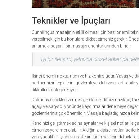
Teknikler ve İpuçları
Cunnilingus masajının etkili olması için bazı önemli teknik
verebilmek için bu konulara dikkat etmeniz gerekir. Öncelik
anlamak, başarılı bir masajın anahtarlarından biridir.
"İyi bir iletişim, yalnızca cinsel anlamda değil
İkinci önemli nokta, ritim ve hız kontrolüdür. Yavaş ve d
partnerinizin tepkilerini gözlemleyerek hızınızı artırabilir 
dikkatli olmak gerekiyor.
Dokunuş örnekleri vermek gerekirse; dilinizi nazikçe, farklı
aşağı ve sağ-sol yönünde kaydırmalar denemeye değer tek
gözlemleriniz çok önemlidir. Masaja başladığınızda kelim
Kendinizi geliştirmek adına aynalar ve kişisel notlar ile ç
etmenize yardımcı olabilir. Aldığınız kişisel notlar ise i
yarayacaktır. İlişkinizin kalitesini artırmak için detayla