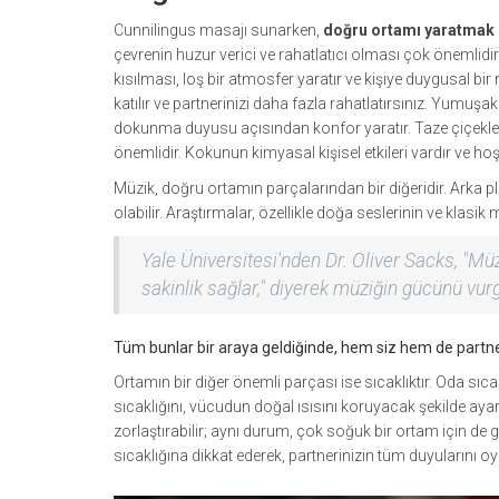
Cunnilingus masajı sunarken,
doğru ortamı yaratmak
çevrenin huzur verici ve rahatlatıcı olması çok önemlidir.
kısılması, loş bir atmosfer yaratır ve kişiye duygusal bir
katılır ve partnerinizi daha fazla rahatlatırsınız. Yumuşa
dokunma duyusu açısından konfor yaratır. Taze çiçekle
önemlidir. Kokunun kimyasal kişisel etkileri vardır ve ho
Müzik, doğru ortamın parçalarından bir diğeridir. Arka p
olabilir. Araştırmalar, özellikle doğa seslerinin ve klasik 
Yale Üniversitesi'nden Dr. Oliver Sacks, "Müz
sakinlik sağlar," diyerek müziğin gücünü vurg
Tüm bunlar bir araya geldiğinde, hem siz hem de partner
Ortamın bir diğer önemli parçası ise sıcaklıktır. Oda sı
sıcaklığını, vücudun doğal ısısını koruyacak şekilde ayar
zorlaştırabilir; aynı durum, çok soğuk bir ortam için de
sıcaklığına dikkat ederek, partnerinizin tüm duyularını oy