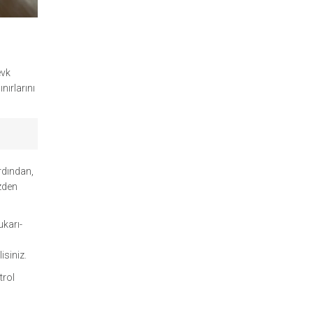
evk
nırlarını
rdından,
üzden
ukarı-
isiniz.
trol