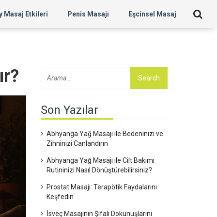
 Masaj Etkileri
Penis Masajı
Eşcinsel Masaj
ır?
Son Yazılar
Abhyanga Yağ Masajı ile Bedeninizi ve
Zihninizi Canlandırın
Abhyanga Yağ Masajı ile Cilt Bakımı
Rutininizi Nasıl Dönüştürebilirsiniz?
Prostat Masajı: Terapötik Faydalarını
Keşfedin
İsveç Masajının Şifalı Dokunuşlarını