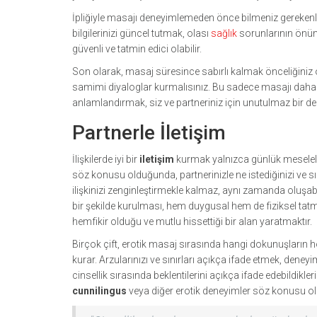
İpliğiyle masajı deneyimlemeden önce bilmeniz gerekenlerde
bilgilerinizi güncel tutmak, olası
sağlık
sorunlarının önüne
güvenli ve tatmin edici olabilir.
Son olarak, masaj süresince sabırlı kalmak önceliğiniz 
samimi diyaloglar kurmalısınız. Bu sadece masajı daha kal
anlamlandırmak, siz ve partneriniz için unutulmaz bir de
Partnerle İletişim
İlişkilerde iyi bir
iletişim
kurmak yalnızca günlük meseleler
söz konusu olduğunda, partnerinizle ne istediğinizi ve sı
ilişkinizi zenginleştirmekle kalmaz, aynı zamanda oluşabi
bir şekilde kurulması, hem duygusal hem de fiziksel tatmi
hemfikir olduğu ve mutlu hissettiği bir alan yaratmaktır.
Birçok çift, erotik masaj sırasında hangi dokunuşların h
kurar. Arzularınızı ve sınırları açıkça ifade etmek, deneyim
cinsellik sırasında beklentilerini açıkça ifade edebildikleri
cunnilingus
veya diğer erotik deneyimler söz konusu old