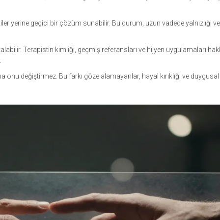
iler yerine geçici bir çözüm sunabilir. Bu durum, uzun vadede yalnızlığı ve i
labilir. Terapistin kimliği, geçmiş referansları ve hijyen uygulamaları ha
.
 ama onu değiştirmez. Bu farkı göze alamayanlar, hayal kırıklığı ve duygusa