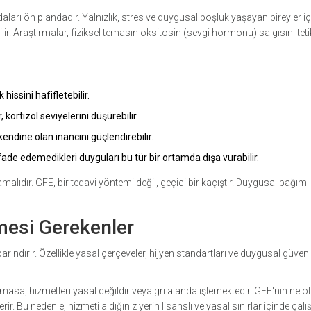
aları ön plandadır. Yalnızlık, stres ve duygusal boşluk yaşayan bireyler iç
lir. Araştırmalar, fiziksel temasın oksitosin (sevgi hormonu) salgısını teti
 hissini hafifletebilir.
kortizol seviyelerini düşürebilir.
kendine olan inancını güçlendirebilir.
ade edemedikleri duyguları bu tür bir ortamda dışa vurabilir.
lıdır. GFE, bir tedavi yöntemi değil, geçici bir kaçıştır. Duygusal bağımlı
lmesi Gerekenler
ındırır. Özellikle yasal çerçeveler, hijyen standartları ve duygusal güvenl
i masaj hizmetleri yasal değildir veya gri alanda işlemektedir. GFE'nin ne 
rir. Bu nedenle, hizmeti aldığınız yerin lisanslı ve yasal sınırlar içinde çalı