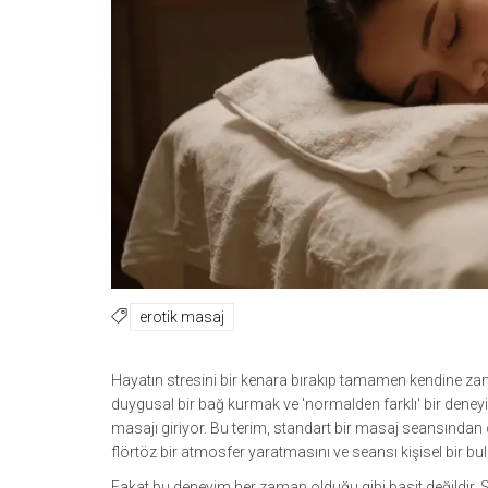
erotik masaj
Hayatın stresini bir kenara bırakıp tamamen kendine za
duygusal bir bağ kurmak ve 'normalden farklı' bir den
masajı
giriyor. Bu terim, standart bir masaj seansından 
flörtöz bir atmosfer yaratmasını ve seansı kişisel bir 
Fakat bu deneyim her zaman olduğu gibi basit değildir. Sın