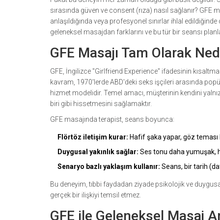
sırasında güven ve consent (rıza) nasıl sağlanır? GFE ma
anlaşıldığında veya profesyonel sınırlar ihlal edildiğind
geleneksel masajdan farklarını ve bu tür bir seansı plan
GFE Masajı Tam Olarak Ned
GFE, İngilizce "Girlfriend Experience" ifadesinin kısaltm
kavram, 1970'lerde ABD'deki seks işçileri arasında popü
hizmet modelidir. Temel amacı, müşterinin kendini yalnız
biri gibi hissetmesini sağlamaktır.
GFE masajında terapist, seans boyunca:
Flörtöz iletişim kurar:
Hafif şaka yapar, göz teması ku
Duygusal yakınlık sağlar:
Ses tonu daha yumuşak, h
Senaryo bazlı yaklaşım kullanır:
Seans, bir tarih (da
Bu deneyim, tıbbi faydadan ziyade psikolojik ve duygus
gerçek bir ilişkiyi temsil etmez.
GFE ile Geleneksel Masaj A