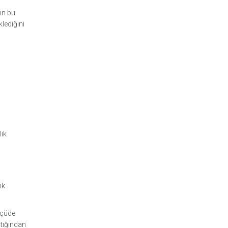
in bu
klediğini
lık
ik
ölçüde
ştığından