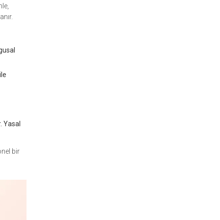
nle,
anır.
gusal
ile
. Yasal
nel bir