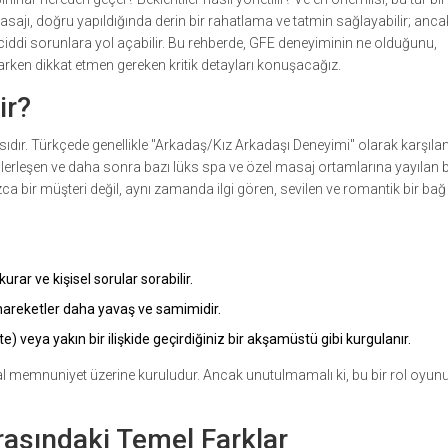
sajı, doğru yapıldığında derin bir rahatlama ve tatmin sağlayabilir; anca
e ciddi sorunlara yol açabilir. Bu rehberde, GFE deneyiminin ne olduğunu,
larken dikkat etmen gereken kritik detayları konuşacağız.
ir?
asıdır. Türkçede genellikle "Arkadaş/Kız Arkadaşı Deneyimi" olarak karşılan
lerleşen ve daha sonra bazı lüks spa ve özel masaj ortamlarına yayılan b
ca bir müşteri değil, aynı zamanda ilgi gören, sevilen ve romantik bir ba
rar ve kişisel sorular sorabilir.
areketler daha yavaş ve samimidir.
te) veya yakın bir ilişkide geçirdiğiniz bir akşamüstü gibi kurgulanır.
al memnuniyet üzerine kuruludur. Ancak unutulmamalı ki, bu bir rol oyun
rasındaki Temel Farklar