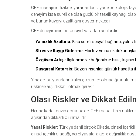
GFE masajının fiziksel yararlardan ziyade psikolojik fayd
deneyim kısa süreli de olsa güçlü bir teselli kaynağı olabi
ve bunun kaygıyı azalttığını göstermektedir.
GFE deneyiminin potansiyel yararları şunlardır:
Yalnızlık Azaltma:
Kısa süreli sosyal bağlantı, yalnızlık
Stres ve Kaygı Giderme:
Flörtöz ve nazik dokunuşlar, 
Özgüven Artışı:
İlgilenme ve beğenilme hissi, kişinin 
Duygusal Katarsis:
Bazen insanlar, günlük hayatta if
Yine de, bu yararların kalıcı çözümler olmadığı unutulmama
riskine karşı dikkatli olmak gerekir.
Olası Riskler ve Dikkat Edi
Her ne kadar cazip görünse de, GFE masajı bazı riskler bar
açısından dikkatli olunmalıdır.
Yasal Riskler:
Türkiye dahil birçok ülkede, cinsel içerikl
cinsel içerikli olacağı, yerel yasalara göre değişiklik göste