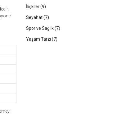
İlişkiler
(9)
edir.
esyonel
Seyahat
(7)
Spor ve Sağlık
(7)
Yaşam Tarzı
(7)
lemeyi