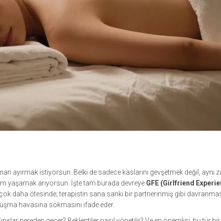
man ayırmak istiyorsun. Belki de sadece kaslarını gevşetmek değil, aynı
eyim yaşamak arıyorsun. İşte tam burada devreye
GFE (Girlfriend Experi
çok daha ötesinde; terapistin sana sanki bir partnerinmiş gibi davranmas
buluşma havasına sokmasını ifade eder.
ırlar nereden geçer? Beklentiler nasıl yönetilir? Ve en önemlisi, bu tür bi