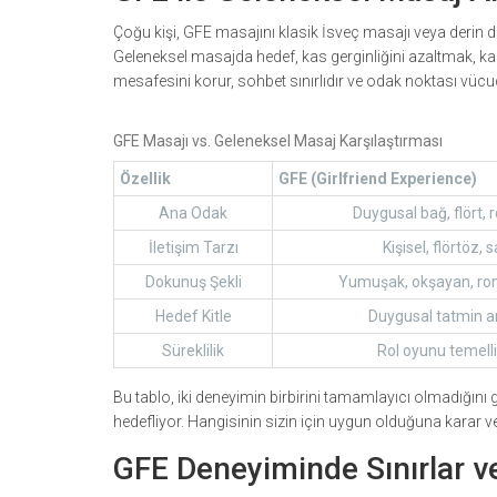
Çoğu kişi, GFE masajını klasik İsveç masajı veya derin do
Geleneksel masajda hedef, kas gerginliğini azaltmak, kan
mesafesini korur, sohbet sınırlıdır ve odak noktası vüc
GFE Masajı vs. Geleneksel Masaj Karşılaştırması
Özellik
GFE (Girlfriend Experience)
Ana Odak
Duygusal bağ, flört,
İletişim Tarzı
Kişisel, flörtöz,
Dokunuş Şekli
Yumuşak, okşayan, roma
Hedef Kitle
Duygusal tatmin a
Süreklilik
Rol oyunu temelli,
Bu tablo, iki deneyimin birbirini tamamlayıcı olmadığını g
hedefliyor. Hangisinin sizin için uygun olduğuna karar ver
GFE Deneyiminde Sınırlar v