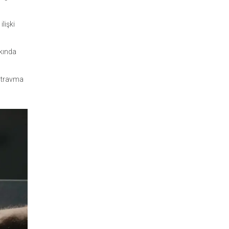
lişki
kkında
l travma