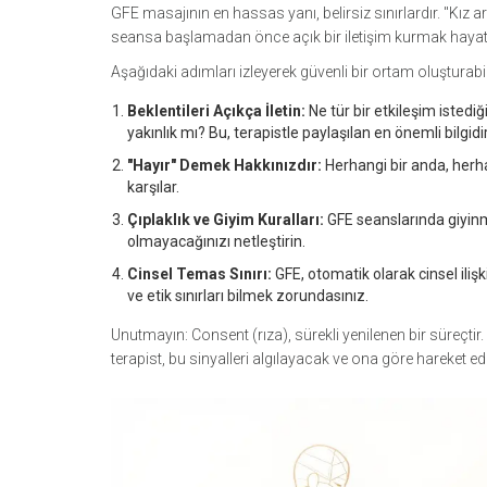
GFE masajının en hassas yanı, belirsiz sınırlardır. "Kız ar
seansa başlamadan önce açık bir iletişim kurmak hayati öne
Aşağıdaki adımları izleyerek güvenli bir ortam oluşturabil
Beklentileri Açıkça İletin:
Ne tür bir etkileşim isted
yakınlık mı? Bu, terapistle paylaşılan en önemli bilgidir
"Hayır" Demek Hakkınızdır:
Herhangi bir anda, herhan
karşılar.
Çıplaklık ve Giyim Kuralları:
GFE seanslarında giyinme
olmayacağınızı netleştirin.
Cinsel Temas Sınırı:
GFE, otomatik olarak cinsel ili
ve etik sınırları bilmek zorundasınız.
Unutmayın: Consent (rıza), sürekli yenilenen bir süreçtir
terapist, bu sinyalleri algılayacak ve ona göre hareket ed