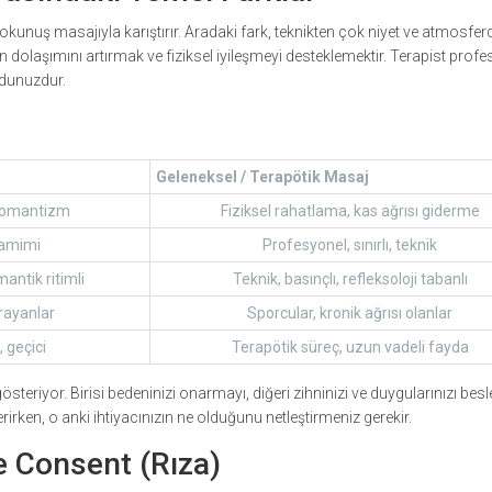
kunuş masajıyla karıştırır. Aradaki fark, teknikten çok niyet ve atmosferd
 dolaşımını artırmak ve fiziksel iyileşmeyi desteklemektir. Terapist prof
udunuzdur.
Geleneksel / Terapötik Masaj
 romantizm
Fiziksel rahatlama, kas ağrısı giderme
 samimi
Profesyonel, sınırlı, teknik
ntik ritimli
Teknik, basınçlı, refleksoloji tabanlı
rayanlar
Sporcular, kronik ağrısı olanlar
 geçici
Terapötik süreç, uzun vadeli fayda
österiyor. Birisi bedeninizi onarmayı, diğeri zihninizi ve duygularınızı bes
irken, o anki ihtiyacınızın ne olduğunu netleştirmeniz gerekir.
e Consent (Rıza)