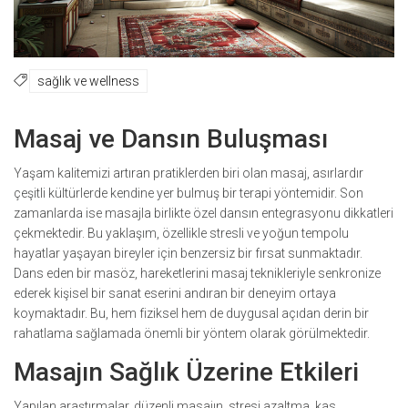
sağlık ve wellness
Masaj ve Dansın Buluşması
Yaşam kalitemizi artıran pratiklerden biri olan masaj, asırlardır
çeşitli kültürlerde kendine yer bulmuş bir terapi yöntemidir. Son
zamanlarda ise masajla birlikte özel dansın entegrasyonu dikkatleri
çekmektedir. Bu yaklaşım, özellikle stresli ve yoğun tempolu
hayatlar yaşayan bireyler için benzersiz bir fırsat sunmaktadır.
Dans eden bir masöz, hareketlerini masaj teknikleriyle senkronize
ederek kişisel bir sanat eserini andıran bir deneyim ortaya
koymaktadır. Bu, hem fiziksel hem de duygusal açıdan derin bir
rahatlama sağlamada önemli bir yöntem olarak görülmektedir.
Masajın Sağlık Üzerine Etkileri
Yapılan araştırmalar, düzenli masajın, stresi azaltma, kas