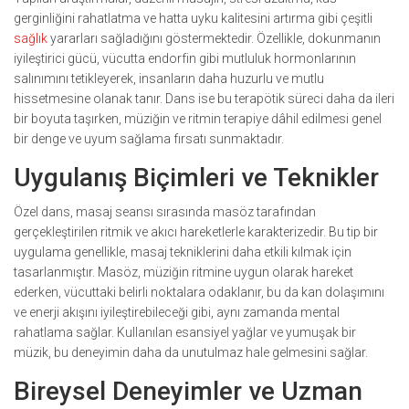
gerginliğini rahatlatma ve hatta uyku kalitesini artırma gibi çeşitli
sağlık
yararları sağladığını göstermektedir. Özellikle, dokunmanın
iyileştirici gücü, vücutta endorfin gibi mutluluk hormonlarının
salınımını tetikleyerek, insanların daha huzurlu ve mutlu
hissetmesine olanak tanır. Dans ise bu terapötik süreci daha da ileri
bir boyuta taşırken, müziğin ve ritmin terapiye dâhil edilmesi genel
bir denge ve uyum sağlama fırsatı sunmaktadır.
Uygulanış Biçimleri ve Teknikler
Özel dans, masaj seansı sırasında masöz tarafından
gerçekleştirilen ritmik ve akıcı hareketlerle karakterizedir. Bu tip bir
uygulama genellikle, masaj tekniklerini daha etkili kılmak için
tasarlanmıştır. Masöz, müziğin ritmine uygun olarak hareket
ederken, vücuttaki belirli noktalara odaklanır, bu da kan dolaşımını
ve enerji akışını iyileştirebileceği gibi, aynı zamanda mental
rahatlama sağlar. Kullanılan esansiyel yağlar ve yumuşak bir
müzik, bu deneyimin daha da unutulmaz hale gelmesini sağlar.
Bireysel Deneyimler ve Uzman