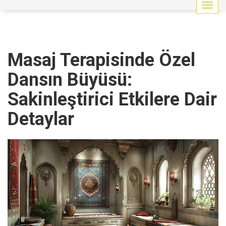
G
e
z
i
n
Masaj Terapisinde Özel
m
e
Dansın Büyüsü:
y
i
Sakinleştirici Etkilere Dair
a
ç
Detaylar
/
k
a
p
a
t