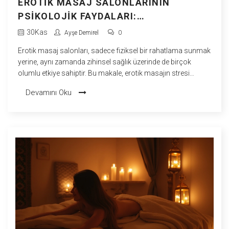
EROTIK MASAJ SALONLARININ
PSIKOLOJIK FAYDALARI:
DERINLEMESINE İRDELEME
30
Kas
Ayşe Demirel
0
Erotik masaj salonları, sadece fiziksel bir rahatlama sunmak
yerine, aynı zamanda zihinsel sağlık üzerinde de birçok
olumlu etkiye sahiptir. Bu makale, erotik masajın stresi
azaltma, anksiyeteyi yönetme ve öz güveni artırma gibi
Devamını Oku
psikolojik faydalarını ele alıyor. Samimi bir ortamda yapılan
bu tür masajlar, bireylerin duygusal dengesini sağlamasına
yardımcı olabilir. Böylece, katı toplumsal normlardan
sıyrılarak kişinin kendini daha iyi tanımasına imkan verir. Hem
bedensel hem de zihinsel faydalar sunan bu deneyim, genel
yaşam kalitesini yükseltebilir.