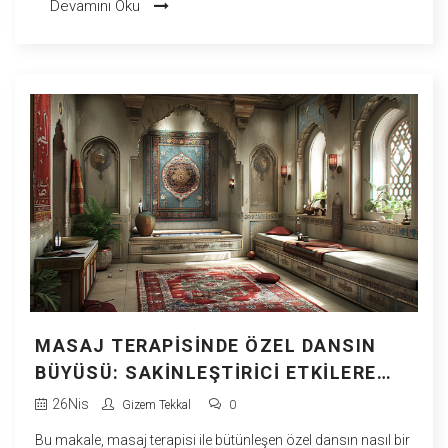
Devamını Oku
aramalı ve masaj deneyimini nasıl en iyi şekilde
kişiselleştirebileceğiniz hakkında pratik bilgiler sunulmaktadır.
MASAJ TERAPISINDE ÖZEL DANSIN
BÜYÜSÜ: SAKINLEŞTIRICI ETKILERE
DAIR DETAYLAR
26
Nis
Gizem Tekkal
0
Bu makale, masaj terapisi ile bütünleşen özel dansın nasıl bir