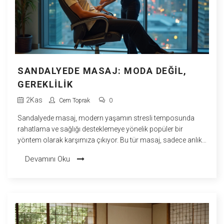
SANDALYEDE MASAJ: MODA DEĞIL,
GEREKLILIK
2
Kas
Cem Toprak
0
Sandalyede masaj, modern yaşamın stresli temposunda
rahatlama ve sağlığı desteklemeye yönelik popüler bir
yöntem olarak karşımıza çıkıyor. Bu tür masaj, sadece anlık
bir rahatlama sağlamakla kalmıyor; aynı zamanda vücut
Devamını Oku
ergonomisini iyileştiriyor ve enerji seviyelerini artırıyor.
İşyerlerinde ve halka açık alanlarda kullanılabilirliği
sayesinde, erişilebilir ve pratik çözümler sunuyor. Makalede
sandalyede masajın faydalarını keşfedecek ve bu
uygulamanın neden yalnızca bir trend olmadığını
anlayacaksınız.