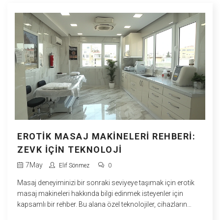
EROTIK MASAJ MAKINELERI REHBERI:
ZEVK İÇIN TEKNOLOJI
7
May
Elif Sönmez
0
Masaj deneyiminizi bir sonraki seviyeye taşımak için erotik
masaj makineleri hakkında bilgi edinmek isteyenler için
kapsamlı bir rehber. Bu alana özel teknolojiler, cihazların
farklı türleri, makinelerin nasıl çalıştığı, hangi özellikleri