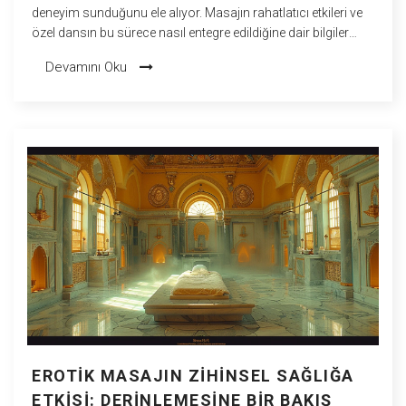
deneyim sunduğunu ele alıyor. Masajın rahatlatıcı etkileri ve
özel dansın bu sürece nasıl entegre edildiğine dair bilgiler
sunarak, okuyuculara alışılmadık bir rahatlama yöntemi
Devamını Oku
hakkında detaylı bilgiler verilmektedir. Uzman görüşlerine de
yer verilen bu yazıda, kişiye özel uygulamaların faydaları
üzerine derinlemesine bir bakış atılıyor.
EROTIK MASAJIN ZIHINSEL SAĞLIĞA
ETKISI: DERINLEMESINE BIR BAKIŞ