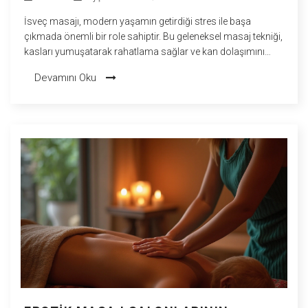
İsveç masajı, modern yaşamın getirdiği stres ile başa
çıkmada önemli bir role sahiptir. Bu geleneksel masaj tekniği,
kasları yumuşatarak rahatlama sağlar ve kan dolaşımını
artırır. İsveç masajının faydalarını ve pratik ipuçlarını
Devamını Oku
keşfederek, zihin ve beden sağlığınızı destekleyebilirsiniz.
Ayrıca, doğru masaj tekniklerini bilmek, bu deneyimin en iyi
şekilde yaşanmasına yardımcı olabilir.