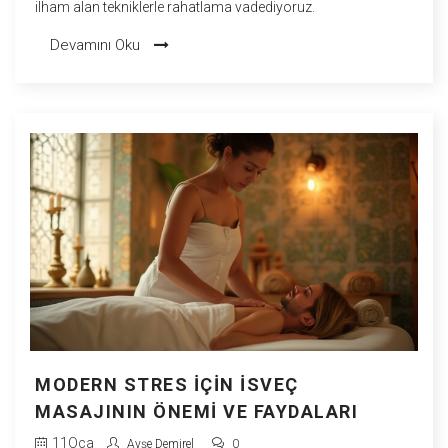
ilham alan tekniklerle rahatlama vadediyoruz.
Devamını Oku
MODERN STRES IÇIN İSVEÇ
MASAJININ ÖNEMI VE FAYDALARI
11
Oca
Ayşe Demirel
0