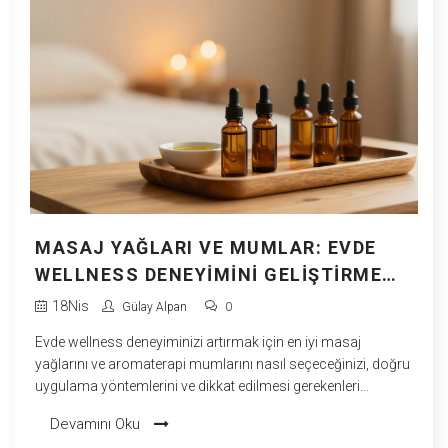
MASAJ YAĞLARI VE MUMLAR: EVDE
WELLNESS DENEYIMINI GELIŞTIRME
REHBERI
18
Nis
Gülay Alpan
0
Evde wellness deneyiminizi artırmak için en iyi masaj
yağlarını ve aromaterapi mumlarını nasıl seçeceğinizi, doğru
uygulama yöntemlerini ve dikkat edilmesi gerekenleri
öğrenin.
Devamını Oku