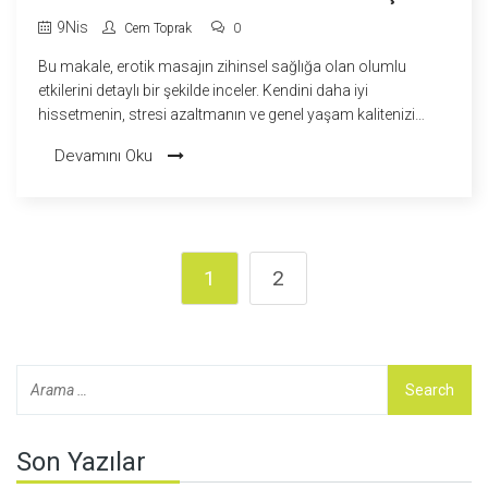
9
Nis
Cem Toprak
0
Bu makale, erotik masajın zihinsel sağlığa olan olumlu
etkilerini detaylı bir şekilde inceler. Kendini daha iyi
hissetmenin, stresi azaltmanın ve genel yaşam kalitenizi
artırmanın yollarından biri olarak erotik masajı ele alır. İşin
Devamını Oku
içinde bilim ve kişisel bakım bir arada sunuluyor.
1
2
Son Yazılar