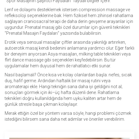
"Spor Masajının Şaşırtıcı Faydaları" faydalı bilgiler içerir.
Lenf ve dolaşımı desteklemek istersen compression massage ve
refleksoloji seçeneklerine bak. Hem fiziksel hem zihinsel rahatlama
sağlayan craniosacral terapi de daha derin gevşeme arayanlar için
uygundur. Prenatal masaj gibi özel durumlar için güvenli teknikleri
"Prenatal Masajın Faydaları" yazısında bulabilirsin.
Erotik veya sensual masajlar çiftler arasında yakınlığı artırırken,
autoerotik masaj kendi bedenini anlamana yardımcı olur. Eğer farklı
bir deneyim arıyorsan Asya masajları, milking table teknikleri veya
flirt dance massage gibi seçenekleri keşfedebilirsin. Bu tür
uygulamalar hem duyusal hem de rahatlatıcı etki sunar.
Nasıl başlamalı? Önce kısa ve kolay olanlardan başla: nefes, sıcak
duş, hafif germe. Ardından haftalık bir masaj rutini veya
aromaterapi ekle. Hangi tekniğin sana daha iyi geldiğini not al;
sonuçları görmek için iki–üç hafta düzenli dene. Rahatlama
teknikleri doğru kullanıldığında hem uyku kaliten artar hem de
günlük stresle başa çıkman kolaylaşır.
Merak ettiğin özel bir yöntem varsa söyle, hangi problemi çözmek
istediğini bilirsem sana daha net adımlar ve öneriler verebilirim.