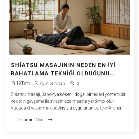
SHIATSU MASAJININ NEDEN EN İYI
RAHATLAMA TEKNIĞI OLDUĞUNU
KEŞFEDIN
19
Tem
Aylin Demircan
0
Shiatsu masajı, Japonya kökenli doğal bir tedavi yöntemidir
ve derin gevşeme ile stresin azalmasına yardımcı olur.
Vücuda el ve parmak baskısıyla uygulanan bu teknik, enerji
akışını dengeler ve hem fiziksel hem de zihinsel rahatlama
Devamını Oku
sağlar. Bu yazıda, shiatsu masajının nasıl uygulandığını,
avantajlarını ve günlük yaşamınızdaki yerini keşfedeceksiniz.