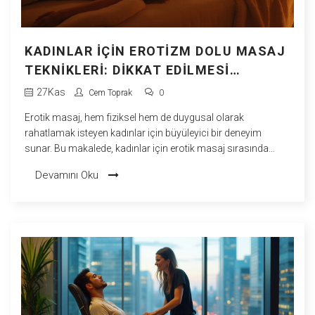
KADINLAR IÇIN EROTIZM DOLU MASAJ
TEKNIKLERI: DIKKAT EDILMESI
GEREKENLER
27
Kas
Cem Toprak
0
Erotik masaj, hem fiziksel hem de duygusal olarak
rahatlamak isteyen kadınlar için büyüleyici bir deneyim
sunar. Bu makalede, kadınlar için erotik masaj sırasında
dikkat edilmesi gereken önemli noktaları, doğru teknikleri ve
Devamını Oku
yapılması uygun olmayan davranışları keşfedeceksiniz.
Doğru atmosferi nasıl yaratacağınız ve masajı benzersiz bir
deneyime dönüştürebileceğiniz konusunda pratik bilgiler
vereceğiz. Amaç, ilişkinizi güçlendirirken partnerinizle özel bir
bağ kurmanızda yardımcı olacak ipuçlarını sunmaktır.