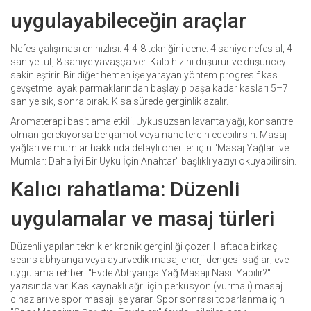
uygulayabileceğin araçlar
Nefes çalışması en hızlısı. 4-4-8 tekniğini dene: 4 saniye nefes al, 4
saniye tut, 8 saniye yavaşça ver. Kalp hızını düşürür ve düşünceyi
sakinleştirir. Bir diğer hemen işe yarayan yöntem progresif kas
gevşetme: ayak parmaklarından başlayıp başa kadar kasları 5–7
saniye sık, sonra bırak. Kısa sürede gerginlik azalır.
Aromaterapi basit ama etkili. Uykusuzsan lavanta yağı, konsantre
olman gerekiyorsa bergamot veya nane tercih edebilirsin. Masaj
yağları ve mumlar hakkında detaylı öneriler için "Masaj Yağları ve
Mumlar: Daha İyi Bir Uyku İçin Anahtar" başlıklı yazıyı okuyabilirsin.
Kalıcı rahatlama: Düzenli
uygulamalar ve masaj türleri
Düzenli yapılan teknikler kronik gerginliği çözer. Haftada birkaç
seans abhyanga veya ayurvedik masaj enerji dengesi sağlar; eve
uygulama rehberi "Evde Abhyanga Yağ Masajı Nasıl Yapılır?"
yazısında var. Kas kaynaklı ağrı için perküsyon (vurmalı) masaj
cihazları ve spor masajı işe yarar. Spor sonrası toparlanma için