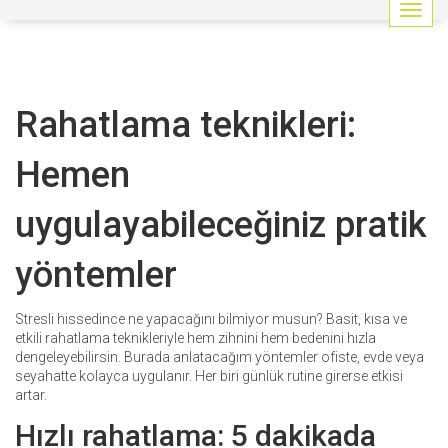
G
e
z
i
n
Rahatlama teknikleri:
m
e
y
Hemen
i
a
uygulayabileceğiniz pratik
ç
/
k
yöntemler
a
p
a
Stresli hissedince ne yapacağını bilmiyor musun? Basit, kısa ve
t
etkili rahatlama teknikleriyle hem zihnini hem bedenini hızla
dengeleyebilirsin. Burada anlatacağım yöntemler ofiste, evde veya
seyahatte kolayca uygulanır. Her biri günlük rutine girerse etkisi
artar.
Hızlı rahatlama: 5 dakikada