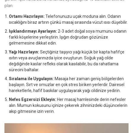
plan:
Ortamı Hazırlayın:
Telefonunuzu uçak moduna alın. Odanın
sıcaklığını biraz artırın çünkü masaj sırasında vücut ısısı düşebilir.
Işıklandırmayı Ayarlayın:
2-3 adet doğal soya mumunu odanın
farklı köşelerine yerleştirin. Işığın doğrudan gözünüze
gelmemesine dikkat edin.
Yağı Hazırlayın:
Seçtiğiniz taşıyıcı yağı küçük bir kapta hafifçe
ısıtın veya avuçlarınızda iyice ovuşturun. Soğuk yağ cilde
değdiğinde kaslar refleks olarak kasılabilir, bu da rahatlama
sürecini baltalar.
Sıralama ile Uygulayın:
Masaja her zaman geniş bölgelerden
başlayın. Sırt ve omuzlar en çok stres biriken yerlerdir. Dairesel
hareketlerle, hafif baskılar uygulayarak yağı cildinize yedirin.
Nefes Egzersizi Ekleyin:
Her masaj hamlesinde derin nefesler
alın. Mumun kokusunu içinize çekerek zihninizdeki düşüncelerin
akıp gitmesine izin verin.