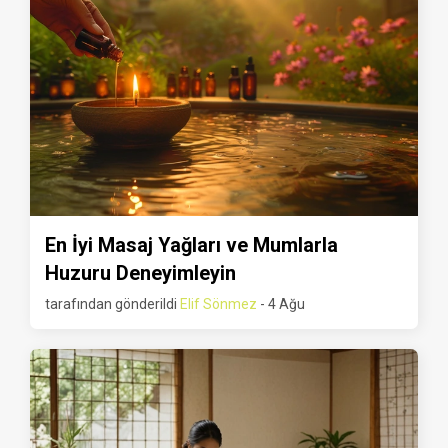
En İyi Masaj Yağları ve Mumlarla
Huzuru Deneyimleyin
tarafından gönderildi
Elif Sönmez
- 4 Ağu