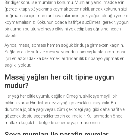
Bir diğer konu ise mumların konumu. Mumları yanıcı maddelerin
(perde, kitap vb.) yakınına koymak zaten riskli, ancak kokunun sizi
boğmaması için mumları hava akımının çok yoğun olduğu yerlere
koymamalısınız. Kokunun odada hafifçe süzülmesi gerekir, yoğun
bir duman bulutu wellness etkisini yok edip baş ağrısına neden
olabilir.
Ayrıca, masaj sonrası hemen soğuk bir duşa girmekten kaçının.
Yağların cilde nüfuz etmesi ve vücudun ısınmış kasları koruması
için en az 30 dakika beklemek, ardından ılık bir banyo yapmak en
sağlıklı yoldur.
Masaj yağları her cilt tipine uygun
mudur?
Her yağ her ciltle uyumlu değildir. Örneğin, sivilceye meyilli bir
cildiniz varsa Hindistan cevizi yağı gözenekleri tıkayabilir. Bu
durumda jojoba yağı veya üzüm çekirdeği yağı gibi daha hafif ve
gözenek dostu seçenekler tercih edilmelidir. Kullanmadan önce
mutlaka küçük bir bölgede deneme yapılması önerilir.
Soya mumları ile parafin mumlar