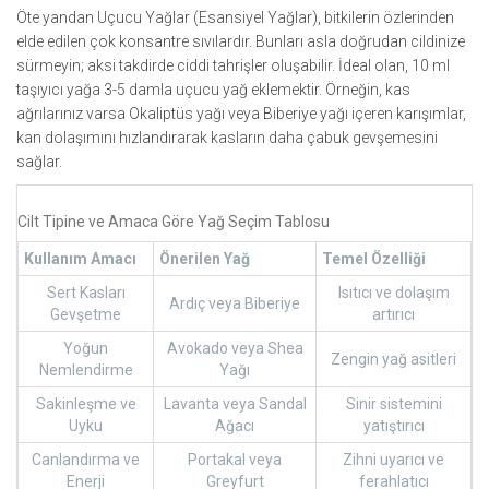
Öte yandan
Uçucu Yağlar
(Esansiyel Yağlar), bitkilerin özlerinden
elde edilen çok konsantre sıvılardır. Bunları asla doğrudan cildinize
sürmeyin; aksi takdirde ciddi tahrişler oluşabilir. İdeal olan, 10 ml
taşıyıcı yağa 3-5 damla uçucu yağ eklemektir. Örneğin, kas
ağrılarınız varsa
Okaliptüs yağı
veya
Biberiye yağı
içeren karışımlar,
kan dolaşımını hızlandırarak kasların daha çabuk gevşemesini
sağlar.
Cilt Tipine ve Amaca Göre Yağ Seçim Tablosu
Kullanım Amacı
Önerilen Yağ
Temel Özelliği
Sert Kasları
Isıtıcı ve dolaşım
Ardıç veya Biberiye
Gevşetme
artırıcı
Yoğun
Avokado veya Shea
Zengin yağ asitleri
Nemlendirme
Yağı
Sakinleşme ve
Lavanta veya Sandal
Sinir sistemini
Uyku
Ağacı
yatıştırıcı
Canlandırma ve
Portakal veya
Zihni uyarıcı ve
Enerji
Greyfurt
ferahlatıcı