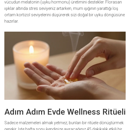
vücudun melatonin (uyku hormonu) üretimini destekler. Florasan
ışıklar altında stres seviyeniz artarken, mum ışığının yarattığı loş
ortam kortizol seviyelerini düşürerek sizi doğal bir uyku döngüsüne
hazırlar.
Adım Adım Evde Wellness Ritüeli
Sadece malzemeleri almak yetmez; bunları bir ritüele dönüştürmek
gerekir. İşte hafta sonu kendinize ayıracağınız 45 dakikalık etkili bir