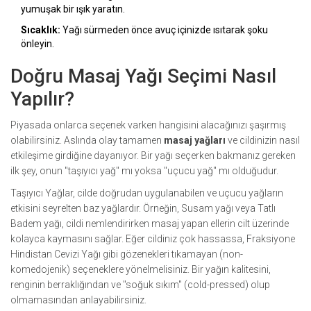
yumuşak bir ışık yaratın.
Sıcaklık:
Yağı sürmeden önce avuç içinizde ısıtarak şoku
önleyin.
Doğru Masaj Yağı Seçimi Nasıl
Yapılır?
Piyasada onlarca seçenek varken hangisini alacağınızı şaşırmış
olabilirsiniz. Aslında olay tamamen
masaj yağları
ve cildinizin nasıl
etkileşime girdiğine dayanıyor. Bir yağı seçerken bakmanız gereken
ilk şey, onun "taşıyıcı yağ" mı yoksa "uçucu yağ" mı olduğudur.
Taşıyıcı Yağlar
, cilde doğrudan uygulanabilen ve uçucu yağların
etkisini seyrelten baz yağlardır. Örneğin,
Susam yağı veya Tatlı
Badem yağı
, cildi nemlendirirken masaj yapan ellerin cilt üzerinde
kolayca kaymasını sağlar. Eğer cildiniz çok hassassa,
Fraksiyone
Hindistan Cevizi Yağı
gibi gözenekleri tıkamayan (non-
komedojenik) seçeneklere yönelmelisiniz. Bir yağın kalitesini,
renginin berraklığından ve "soğuk sıkım" (cold-pressed) olup
olmamasından anlayabilirsiniz.