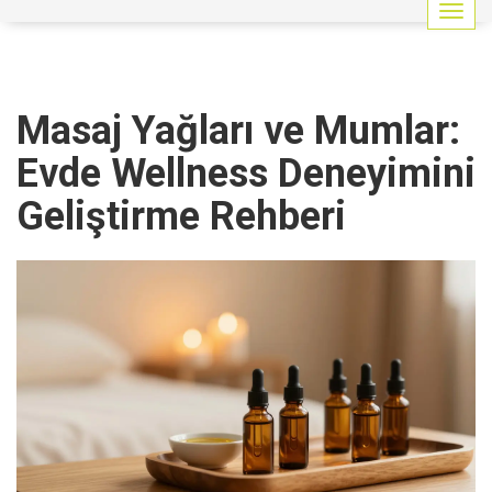
G
e
z
i
n
Masaj Yağları ve Mumlar:
m
e
Evde Wellness Deneyimini
y
i
Geliştirme Rehberi
a
ç
/
k
a
p
a
t