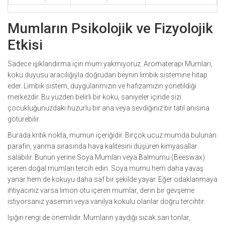
Mumların Psikolojik ve Fizyolojik
Etkisi
Sadece ışıklandırma için mum yakmıyoruz.
Aromaterapi Mumları
,
koku duyusu aracılığıyla doğrudan beynin limbik sistemine hitap
eder. Limbik sistem, duygularımızın ve hafızamızın yönetildiği
merkezdir. Bu yüzden belirli bir koku, saniyeler içinde sizi
çocukluğunuzdaki huzurlu bir ana veya sevdiğiniz bir tatil anısına
götürebilir.
Burada kritik nokta, mumun içeriğidir. Birçok ucuz mumda bulunan
parafin, yanma sırasında hava kalitesini düşüren kimyasallar
salabilir. Bunun yerine
Soya Mumları
veya
Balmumu (Beeswax)
içeren doğal mumları tercih edin. Soya mumu hem daha yavaş
yanar hem de kokuyu daha saf bir şekilde yayar. Eğer odaklanmaya
ihtiyacınız varsa limon otu içeren mumlar, derin bir gevşeme
istiyorsanız yasemin veya vanilya kokulu olanlar doğru tercihtir.
Işığın rengi de önemlidir. Mumların yaydığı sıcak sarı tonlar,