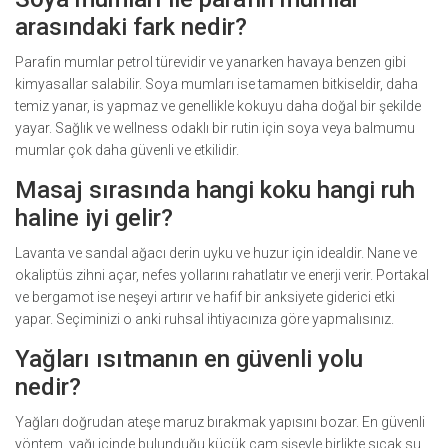
arasındaki fark nedir?
Parafin mumlar petrol türevidir ve yanarken havaya benzen gibi
kimyasallar salabilir. Soya mumları ise tamamen bitkiseldir, daha
temiz yanar, is yapmaz ve genellikle kokuyu daha doğal bir şekilde
yayar. Sağlık ve wellness odaklı bir rutin için soya veya balmumu
mumlar çok daha güvenli ve etkilidir.
Masaj sırasında hangi koku hangi ruh
haline iyi gelir?
Lavanta ve sandal ağacı derin uyku ve huzur için idealdir. Nane ve
okaliptüs zihni açar, nefes yollarını rahatlatır ve enerji verir. Portakal
ve bergamot ise neşeyi artırır ve hafif bir anksiyete giderici etki
yapar. Seçiminizi o anki ruhsal ihtiyacınıza göre yapmalısınız.
Yağları ısıtmanın en güvenli yolu
nedir?
Yağları doğrudan ateşe maruz bırakmak yapısını bozar. En güvenli
yöntem, yağı içinde bulunduğu küçük cam şişeyle birlikte sıcak su