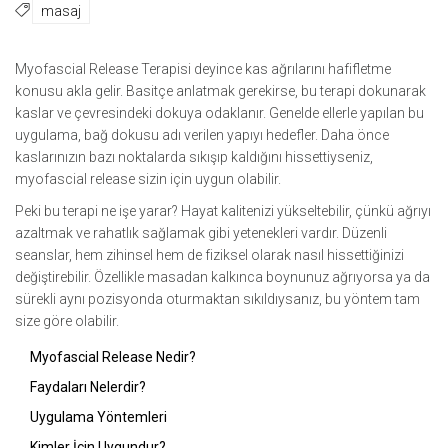
masaj
Myofascial Release Terapisi deyince kas ağrılarını hafifletme
konusu akla gelir. Basitçe anlatmak gerekirse, bu terapi dokunarak
kaslar ve çevresindeki dokuya odaklanır. Genelde ellerle yapılan bu
uygulama, bağ dokusu adı verilen yapıyı hedefler. Daha önce
kaslarınızın bazı noktalarda sıkışıp kaldığını hissettiyseniz,
myofascial release sizin için uygun olabilir.
Peki bu terapi ne işe yarar? Hayat kalitenizi yükseltebilir, çünkü ağrıyı
azaltmak ve rahatlık sağlamak gibi yetenekleri vardır. Düzenli
seanslar, hem zihinsel hem de fiziksel olarak nasıl hissettiğinizi
değiştirebilir. Özellikle masadan kalkınca boynunuz ağrıyorsa ya da
sürekli aynı pozisyonda oturmaktan sıkıldıysanız, bu yöntem tam
size göre olabilir.
Myofascial Release Nedir?
Faydaları Nelerdir?
Uygulama Yöntemleri
Kimler İçin Uygundur?