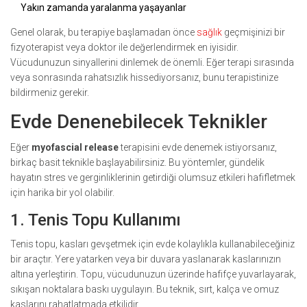
Yakın zamanda yaralanma yaşayanlar
Genel olarak, bu terapiye başlamadan önce
sağlık
geçmişinizi bir
fizyoterapist veya doktor ile değerlendirmek en iyisidir.
Vücudunuzun sinyallerini dinlemek de önemli. Eğer terapi sırasında
veya sonrasında rahatsızlık hissediyorsanız, bunu terapistinize
bildirmeniz gerekir.
Evde Denenebilecek Teknikler
Eğer
myofascial release
terapisini evde denemek istiyorsanız,
birkaç basit teknikle başlayabilirsiniz. Bu yöntemler, gündelik
hayatın stres ve gerginliklerinin getirdiği olumsuz etkileri hafifletmek
için harika bir yol olabilir.
1. Tenis Topu Kullanımı
Tenis topu, kasları gevşetmek için evde kolaylıkla kullanabileceğiniz
bir araçtır. Yere yatarken veya bir duvara yaslanarak kaslarınızın
altına yerleştirin. Topu, vücudunuzun üzerinde hafifçe yuvarlayarak,
sıkışan noktalara baskı uygulayın. Bu teknik, sırt, kalça ve omuz
kaslarını rahatlatmada etkilidir.