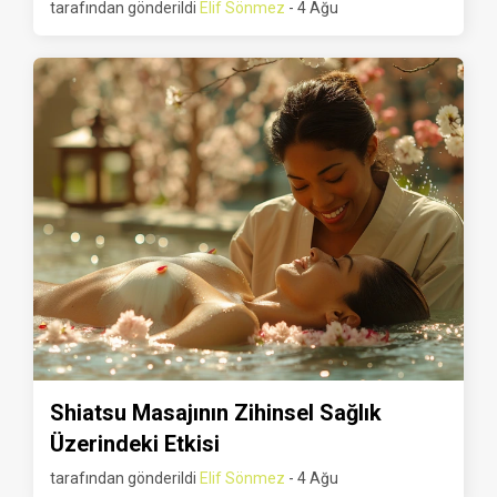
tarafından gönderildi
Elif Sönmez
- 4 Ağu
Shiatsu Masajının Zihinsel Sağlık
Üzerindeki Etkisi
tarafından gönderildi
Elif Sönmez
- 4 Ağu