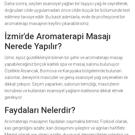
Daha sonra, seçilen esansiyel yağları bir taşıyıcı yağ ile seyrelterek,
doğrudan cilde uygulamadan önce cildin küçük bir bölümünde test
edilmesi tavsiye edilir. Bu basit adımlarla, evde de profesyonel bir
aromaterapi masajının keyfini çıkarabilirsiniz.
İzmir'de Aromaterapi Masajı
Nerede Yapılır?
İzmir, eşsiz güzellikleriyle bilinen bir şehir ve aromaterapi masajı
yapabileceğiniz birçok kaliteli spa ve masaj salonu bulunuyor.
Özellikle Alsancak, Bornova ve Karşıyaka bölgelerinde bulunan
salonlar, deneyimli masözler ve geniş esansiyel yağ seçenekleri ile
dikkat çekiyor. Seçim yaparken, salonun temizliği, masözlerin
tecrübesi ve kullanılan esansiyel yağların kalitesine dikkat etmek
gerekiyor.
Faydaları Nelerdir?
Aromaterapi masajının faydaları saymakla bitmez. Fiziksel olarak,
kas gerginliğini azaltır, kan dolaşımını iyileştirir ve ağrıları hafifletir.
Mental olarak ise, stresi azaltır, duygusal dengesizlikleri iyileştirir ve