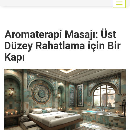
G
e
z
i
n
Aromaterapi Masajı: Üst
m
e
Düzey Rahatlama için Bir
y
i
Kapı
a
ç
/
k
a
p
a
t