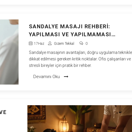
SANDALYE MASAJI REHBERI:
YAPILMASI VE YAPILMAMASI
GEREKENLER
17
Haz
Gizem Tekkal
0
Sandalye masajının avantajları, doğru uygulama teknikler
dikkat edilmesi gereken kritik noktalar. Ofis çalışanları ve
stresli bireyler için pratik bir rehber.
Devamını Oku
VE