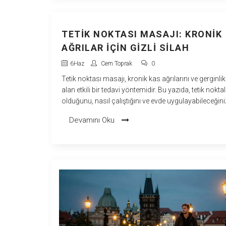
TETIK NOKTASI MASAJI: KRONIK
AĞRILAR İÇIN GIZLI SILAH
6
Haz
Cem Toprak
0
Tetik noktası masajı, kronik kas ağrılarını ve gerginlik
alan etkili bir tedavi yöntemidir. Bu yazıda, tetik nokta
olduğunu, nasıl çalıştığını ve evde uygulayabileceğini
teknikleri öğrenin.
Devamını Oku