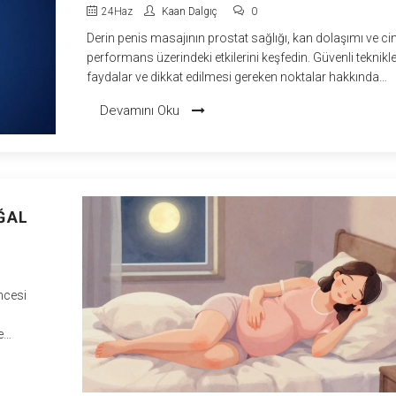
REHBERI
24
Haz
Kaan Dalgıç
0
Derin penis masajının prostat sağlığı, kan dolaşımı ve ci
performans üzerindeki etkilerini keşfedin. Güvenli teknikle
faydalar ve dikkat edilmesi gereken noktalar hakkında
kapsamlı rehber.
Devamını Oku
ĞAL
ncesi
e