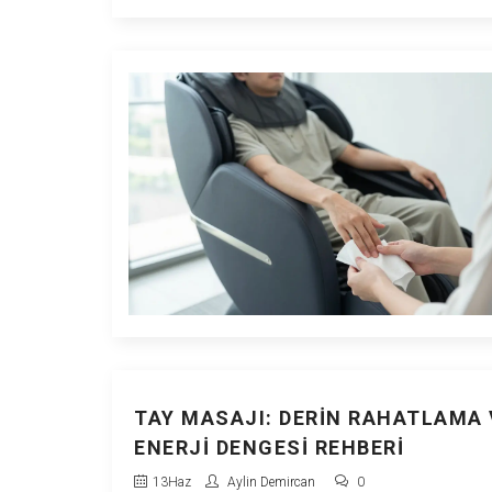
TAY MASAJI: DERIN RAHATLAMA 
ENERJI DENGESI REHBERI
13
Haz
Aylin Demircan
0