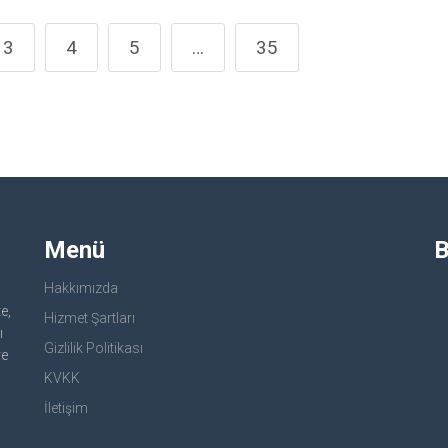
3
4
5
…
35
Menü
B
Hakkımızda
e,
Hizmet Şartları
ı
Gizlilik Politikası
ve
KVKK
İletişim