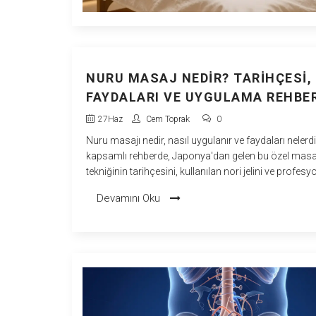
NURU MASAJ NEDIR? TARIHÇESI,
FAYDALARI VE UYGULAMA REHBER
27
Haz
Cem Toprak
0
Nuru masajı nedir, nasıl uygulanır ve faydaları nelerd
kapsamlı rehberde, Japonya'dan gelen bu özel masa
tekniğinin tarihçesini, kullanılan nori jelini ve profesy
uygulamalarını keşfedin.
Devamını Oku