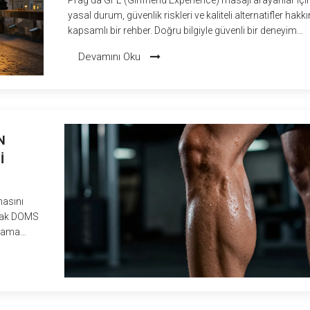
yasal durum, güvenlik riskleri ve kaliteli alternatifler hakk
kapsamlı bir rehber. Doğru bilgiyle güvenli bir deneyim
yaşayın.
Devamını Oku
N
I
masını
rarak DOMS
ulama