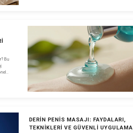
I
ir? Bu
j
onel
DERIN PENIS MASAJI: FAYDALARI,
TEKNIKLERI VE GÜVENLI UYGULAMA