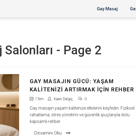
Gay Masaj
Gay
j Salonları - Page 2
GAY MASAJIN GÜCÜ: YAŞAM
KALITENIZI ARTIRMAK İÇIN REHBER
1
Tem
Kaan Dalgıç
0
Gay masajın yaşam kalitenize etkilerini keşfedin. Fiziksel
rahatlama, stres yönetimi ve güvenlik ipuçlarıyla dolu
kapsamlı rehber.
Devamını Oku