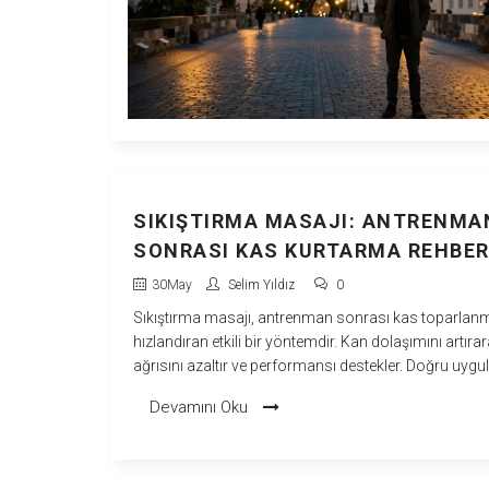
SIKIŞTIRMA MASAJI: ANTRENMA
SONRASI KAS KURTARMA REHBER
30
May
Selim Yıldız
0
Sıkıştırma masajı, antrenman sonrası kas toparlan
hızlandıran etkili bir yöntemdir. Kan dolaşımını artı
ağrısını azaltır ve performansı destekler. Doğru uyg
tekniklerini öğrenin.
Devamını Oku