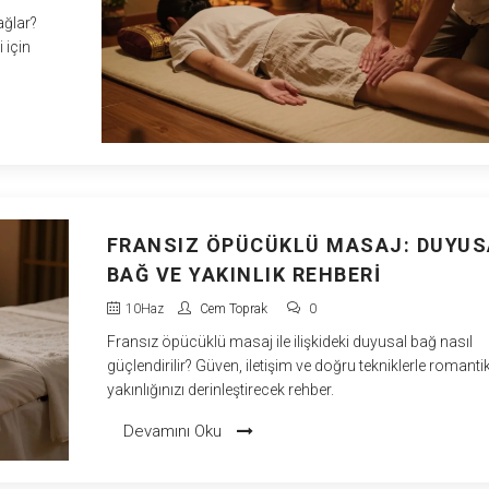
ağlar?
 için
FRANSIZ ÖPÜCÜKLÜ MASAJ: DUYUS
BAĞ VE YAKINLIK REHBERI
10
Haz
Cem Toprak
0
Fransız öpücüklü masaj ile ilişkideki duyusal bağ nasıl
güçlendirilir? Güven, iletişim ve doğru tekniklerle romanti
yakınlığınızı derinleştirecek rehber.
Devamını Oku