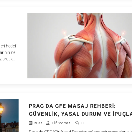
leri hedef
larının ne
z pratik
PRAG'DA GFE MASAJ REHBERI:
GÜVENLIK, YASAL DURUM VE İPUÇL
3
Haz
Elif Sönmez
0
Prag'da GFE (Girlfriend Experience) masajı arayanlar içi