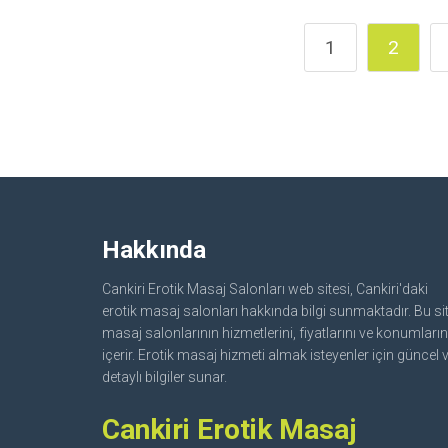
1
2
Hakkında
Cankiri Erotik Masaj Salonları web sitesi, Cankiri'daki
erotik masaj salonları hakkında bilgi sunmaktadır. Bu sit
masaj salonlarının hizmetlerini, fiyatlarını ve konumların
içerir. Erotik masaj hizmeti almak isteyenler için güncel 
detaylı bilgiler sunar.
Cankiri Erotik Masaj