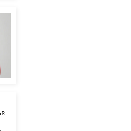
ARI
n