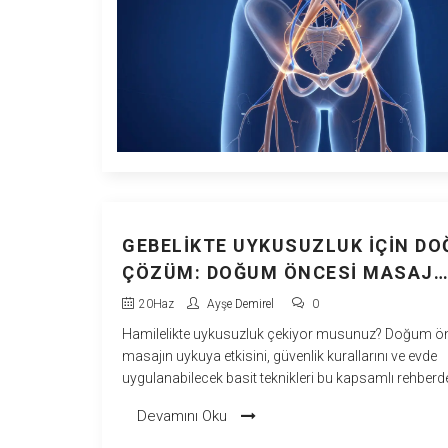
GEBELIKTE UYKUSUZLUK İÇIN DO
ÇÖZÜM: DOĞUM ÖNCESI MASAJ
REHBERI
20
Haz
Ayşe Demirel
0
Hamilelikte uykusuzluk çekiyor musunuz? Doğum ö
masajın uykuya etkisini, güvenlik kurallarını ve evde
uygulanabilecek basit teknikleri bu kapsamlı rehberd
keşfedin.
Devamını Oku