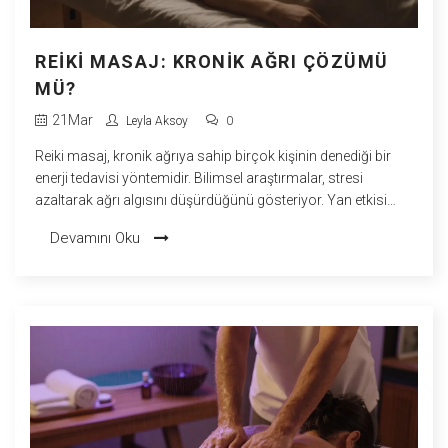
REIKI MASAJ: KRONIK AĞRI ÇÖZÜMÜ
MÜ?
21
Mar
Leyla Aksoy
0
Reiki masaj, kronik ağrıya sahip birçok kişinin denediği bir
enerji tedavisi yöntemidir. Bilimsel araştırmalar, stresi
azaltarak ağrı algısını düşürdüğünü gösteriyor. Yan etkisi
yoktur ve diğer tedavilerle birlikte kullanılabilir.
Devamını Oku