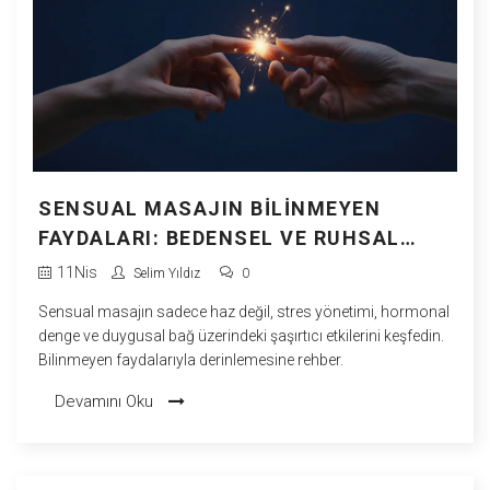
SENSUAL MASAJIN BILINMEYEN
FAYDALARI: BEDENSEL VE RUHSAL
YENILENME
11
Nis
Selim Yıldız
0
Sensual masajın sadece haz değil, stres yönetimi, hormonal
denge ve duygusal bağ üzerindeki şaşırtıcı etkilerini keşfedin.
Bilinmeyen faydalarıyla derinlemesine rehber.
Devamını Oku