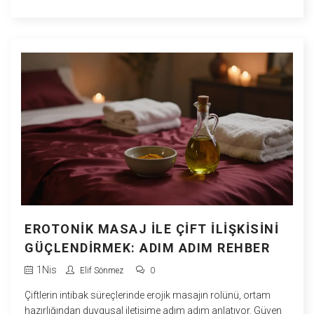
EROTONIK MASAJ ILE ÇIFT İLIŞKISINI
GÜÇLENDIRMEK: ADIM ADIM REHBER
1
Nis
Elif Sönmez
0
Çiftlerin intibak süreçlerinde erojik masajın rolünü, ortam
hazırlığından duygusal iletişime adım adım anlatıyor. Güven