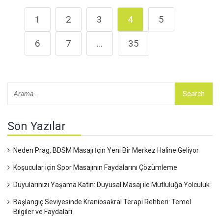
1
2
3
4
5
6
7
…
35
Son Yazılar
Neden Prag, BDSM Masajı İçin Yeni Bir Merkez Haline Geliyor
Koşucular için Spor Masajının Faydalarını Çözümleme
Duyularınızı Yaşama Katın: Duyusal Masaj ile Mutluluğa Yolculuk
Başlangıç Seviyesinde Kraniosakral Terapi Rehberi: Temel
Bilgiler ve Faydaları