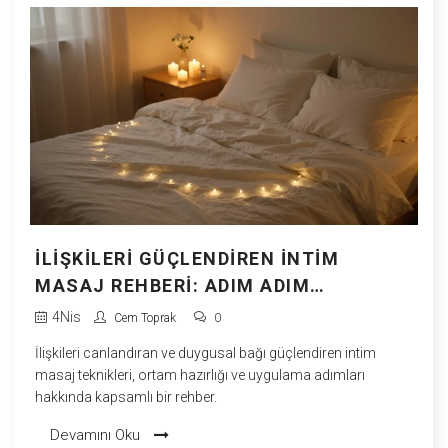
İLIŞKILERI GÜÇLENDIREN İNTIM
MASAJ REHBERI: ADIM ADIM
UYGULAMA
4
Nis
Cem Toprak
0
İlişkileri canlandıran ve duygusal bağı güçlendiren intim
masaj teknikleri, ortam hazırlığı ve uygulama adımları
hakkında kapsamlı bir rehber.
Devamını Oku