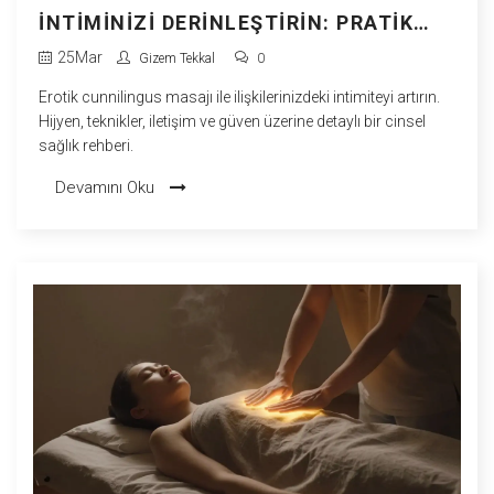
İNTIMINIZI DERINLEŞTIRIN: PRATIK
REHBER
25
Mar
Gizem Tekkal
0
Erotik cunnilingus masajı ile ilişkilerinizdeki intimiteyi artırın.
Hijyen, teknikler, iletişim ve güven üzerine detaylı bir cinsel
sağlık rehberi.
Devamını Oku