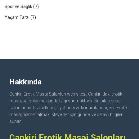
Spor ve Sağlık
(7)
Yaşam Tarzı
(7)
Hakkında
Cankiri Erotik Masaj Salonları web sitesi, Cankiri'daki erotik
masaj salonları hakkında bilgi sunmaktadır. Bu site, masaj
salonlarının hizmetlerini, fiyatlarını ve konumlarını içerir. Erotik
masaj hizmeti almak isteyenler için güncel ve detaylı bilgiler
sunar.
Cankiri Erotik Masaj Salonları