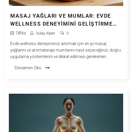
MASAJ YAĞLARI VE MUMLAR: EVDE
WELLNESS DENEYIMINI GELIŞTIRME
REHBERI
18
Nis
Gülay Alpan
0
Evde wellness deneyiminizi artırmak için en iyi masaj
yağlarını ve aromaterapi mumlarını nasıl seçeceğinizi, doğru
uygulama yöntemlerini ve dikkat edilmesi gerekenleri
öğrenin.
Devamını Oku