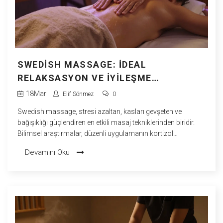
SWEDISH MASSAGE: İDEAL
RELAKSASYON VE İYILEŞME
KOMBINASYONU
18
Mar
Elif Sönmez
0
Swedish massage, stresi azaltan, kasları gevşeten ve
bağışıklığı güçlendiren en etkili masaj tekniklerinden biridir.
Bilimsel araştırmalar, düzenli uygulamanın kortizol
seviyelerini %31 azalttığını gösteriyor.
Devamını Oku