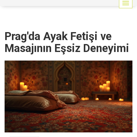
G
e
z
i
n
Prag'da Ayak Fetişi ve
m
e
Masajının Eşsiz Deneyimi
y
i
a
ç
/
k
a
p
a
t