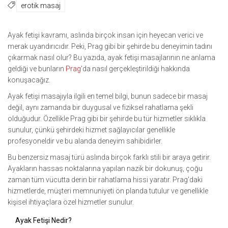
erotik masaj
Ayak fetişi kavramı, aslında birçok insan için heyecan verici ve
merak uyandırıcıdır. Peki, Prag gibi bir şehirde bu deneyimin tadını
çıkarmak nasıl olur? Bu yazıda, ayak fetişi masajlarının ne anlama
geldiği ve bunların
Prag
'da nasıl gerçekleştirildiği hakkında
konuşacağız.
Ayak fetişi masajıyla ilgili en temel bilgi, bunun sadece bir masaj
değil, aynı zamanda bir duygusal ve fiziksel rahatlama şekli
olduğudur. Özellikle Prag gibi bir şehirde bu tür hizmetler sıklıkla
sunulur, çünkü şehirdeki hizmet sağlayıcılar genellikle
profesyoneldir ve bu alanda deneyim sahibidirler.
Bu benzersiz masaj türü aslında birçok farklı stili bir araya getirir.
Ayakların hassas noktalarına yapılan nazik bir dokunuş, çoğu
zaman tüm vücutta derin bir rahatlama hissi yaratır. Prag'daki
hizmetlerde, müşteri memnuniyeti ön planda tutulur ve genellikle
kişisel ihtiyaçlara özel hizmetler sunulur.
Ayak Fetişi Nedir?