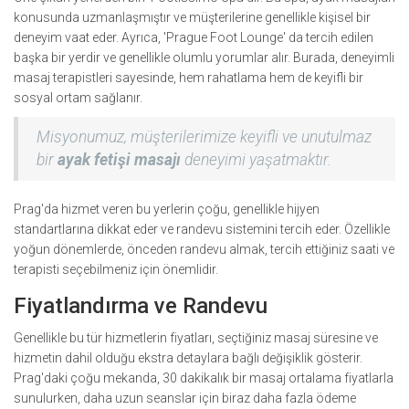
konusunda uzmanlaşmıştır ve müşterilerine genellikle kişisel bir
deneyim vaat eder. Ayrıca, 'Prague Foot Lounge' da tercih edilen
başka bir yerdir ve genellikle olumlu yorumlar alır. Burada, deneyimli
masaj terapistleri sayesinde, hem rahatlama hem de keyifli bir
sosyal ortam sağlanır.
Misyonumuz, müşterilerimize keyifli ve unutulmaz
bir
ayak fetişi masajı
deneyimi yaşatmaktır.
Prag'da hizmet veren bu yerlerin çoğu, genellikle hijyen
standartlarına dikkat eder ve randevu sistemini tercih eder. Özellikle
yoğun dönemlerde, önceden randevu almak, tercih ettiğiniz saati ve
terapisti seçebilmeniz için önemlidir.
Fiyatlandırma ve Randevu
Genellikle bu tür hizmetlerin fiyatları, seçtiğiniz masaj süresine ve
hizmetin dahil olduğu ekstra detaylara bağlı değişiklik gösterir.
Prag'daki çoğu mekanda, 30 dakikalık bir masaj ortalama fiyatlarla
sunulurken, daha uzun seanslar için biraz daha fazla ödeme