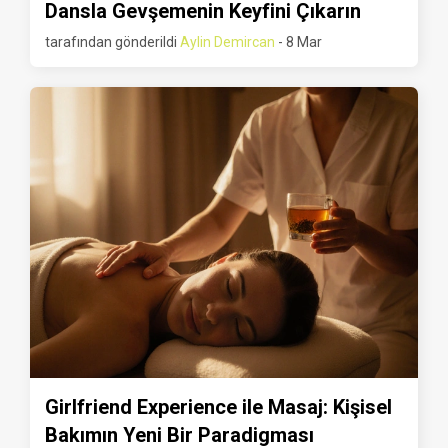
Dansla Gevşemenin Keyfini Çıkarın
tarafından gönderildi
Aylin Demircan
- 8 Mar
Girlfriend Experience ile Masaj: Kişisel
Bakımın Yeni Bir Paradigması