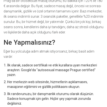
Prag’da bir otoseksüel masaj oturumu, 60 dakika için 120 € ile 180
€ arasında değişir. Bu fiyat, sadece masaj değil, öncesi ve sonrası
danışmanlık, gizlilik ve özel ortamın tamamını içerir. Bazı merkezler,
ilk seansı indirimli sunar. 3 seanslık paketler, genellikle %20 indirimle
sunulur. Bu, bir hizmet değil, bir yatırımdır. Çünkü birçok kişi, birkaç
seans sonra, kendilerini daha iyi tanıdığını, daha az stresli olduğunu
ve ilişkilerde daha açık olduğunu fark eder.
Ne Yapmalısınız?
Eğer bu yolculuğa adım atmak istiyorsanız, birkaç basit adım
vardır:
İlk olarak, sadece sertifikalı ve etik kurallara uyan merkezleri
araştırın. Google’da "autosexual massage Prague certified"
yazın.
Her merkezin web sitesinde, hizmetlerin açıklamasını,
masajcının eğitimini ve gizlilik politikasını okuyun.
İlk randevunuzu, bir danışmanlık oturumu olarak düşünün.
Sadece konuşmak için gelin. Hiçbir şey yapmak zorunda
değilsiniz.