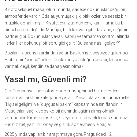
Bir otoseksüel masaj oturumunda, sadece dokunuşlar değil, bir
atmosfer de vardır. Odalar, yumuşak ışık, bitki özleri ve sessiz bir
müzikle donatılmıştır. Kıyafetleriniz tamamen çıkarılır, ama bu bir
cinsel durum değildir. Masajcı, bir teknisyen gibi davranır, değil bir
partner gibi. Dokunuşlar, yavaş, sabırlı ve tamamen kontrol altında
ilerler. Her dokunuş, bir soru gibi gelir: "Bu sana nasıl geliyor?"
Bazıları ilk seansın ardından ağlar. Bazıları ise, sessizce gülümser.
Hiçbiri, bir "sonuç" bekler. Çünkü bu yolculuğun amacı, bir sonuca
varmak değil, kendinize daha yakın olmak.
Yasal mı, Güvenli mi?
Çek Cumhuriyeti’nde, otoseksüel masaj, cinsel hizmetlerden
tamamen farklı bir kategoride yer alır. Yasal olarak, bu tür hizmetler,
“kişisel gelişim” ve “duygusal bakım” kapsamında sınıflandırılır.
Masajcılar, sağlık ve psikoloji alanında eğitim almış olmak
zorundadır. Kimse, cinsel ilişki veya erotik amaçlı temas sunmaz.
Her hizmet, yazılı bir onay ve gizlilik sözleşmesiyle başlar.
2025 yılında yapılan bir araştırmaya göre, Prague’deki 12