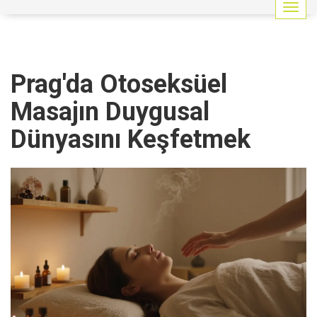
G
e
z
i
n
Prag'da Otoseksüel
m
e
Masajın Duygusal
y
i
Dünyasını Keşfetmek
a
ç
/
k
a
p
a
t