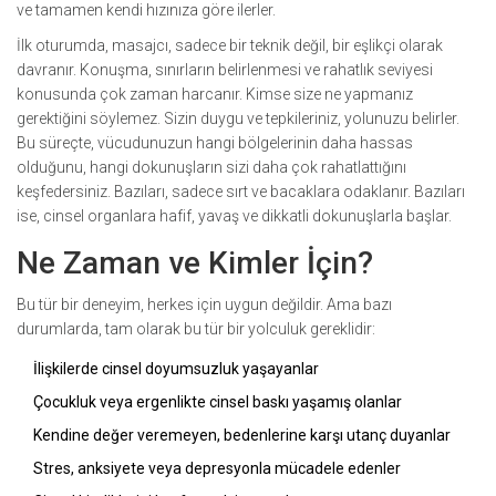
ve tamamen kendi hızınıza göre ilerler.
İlk oturumda, masajcı, sadece bir teknik değil, bir eşlikçi olarak
davranır. Konuşma, sınırların belirlenmesi ve rahatlık seviyesi
konusunda çok zaman harcanır. Kimse size ne yapmanız
gerektiğini söylemez. Sizin duygu ve tepkileriniz, yolunuzu belirler.
Bu süreçte, vücudunuzun hangi bölgelerinin daha hassas
olduğunu, hangi dokunuşların sizi daha çok rahatlattığını
keşfedersiniz. Bazıları, sadece sırt ve bacaklara odaklanır. Bazıları
ise, cinsel organlara hafif, yavaş ve dikkatli dokunuşlarla başlar.
Ne Zaman ve Kimler İçin?
Bu tür bir deneyim, herkes için uygun değildir. Ama bazı
durumlarda, tam olarak bu tür bir yolculuk gereklidir:
İlişkilerde cinsel doyumsuzluk yaşayanlar
Çocukluk veya ergenlikte cinsel baskı yaşamış olanlar
Kendine değer veremeyen, bedenlerine karşı utanç duyanlar
Stres, anksiyete veya depresyonla mücadele edenler