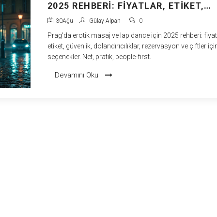
2025 REHBERI: FIYATLAR, ETIKET,
GÜVENLIK
30
Ağu
Gülay Alpan
0
Prag’da erotik masaj ve lap dance için 2025 rehberi: fiyatl
etiket, güvenlik, dolandırıcılıklar, rezervasyon ve çiftler içi
seçenekler. Net, pratik, people-first.
Devamını Oku