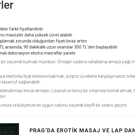
ler
ler farklı fiyatlandırılır.
ancı masözler daha yüksek ücret alabilir.
şılamak zorunda olduğundan fiyatı biraz artırır.
TL arasında, 90 dakikalık uzun seanslar 300 TL’den başlayabilir.
alı dekorasyon ekstra masraflar yaratır.
n bir seçenek bulmak mümkün. Örneğin sadece rahatlama amaçlı yağlı 
elefonla fiyat listesine bakmak, sürpriz ücretlerle karşılaşmanızı önle
 tasarruf sağlanabilir.
ilişkilendirmeyi ihmal etmeyin. Lisanslı ve temiz bir ortamda hizmet almak,
rir.
tiyacınıza ve bütçenize en uygun salonu seçerek keyifli bir seans geçirin.
PRAG’DA EROTIK MASAJ VE LAP DA