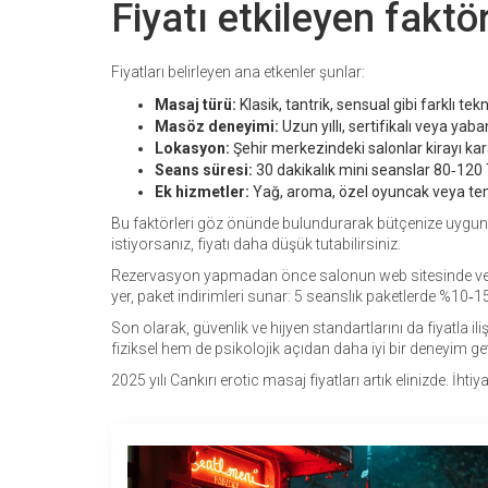
Fiyatı etkileyen faktör
Fiyatları belirleyen ana etkenler şunlar:
Masaj türü:
Klasik, tantrik, sensual gibi farklı teknik
Masöz deneyimi:
Uzun yıllı, sertifikalı veya yab
Lokasyon:
Şehir merkezindeki salonlar kirayı kar
Seans süresi:
30 dakikalık mini seanslar 80‑120 
Ek hizmetler:
Yağ, aroma, özel oyuncak veya tem
Bu faktörleri göz önünde bulundurarak bütçenize uygu
istiyorsanız, fiyatı daha düşük tutabilirsiniz.
Rezervasyon yapmadan önce salonun web sitesinde veya t
yer, paket indirimleri sunar: 5 seanslık paketlerde %10‑15
Son olarak, güvenlik ve hijyen standartlarını da fiyatla 
fiziksel hem de psikolojik açıdan daha iyi bir deneyim geti
2025 yılı Cankırı erotic masaj fiyatları artık elinizde. İh