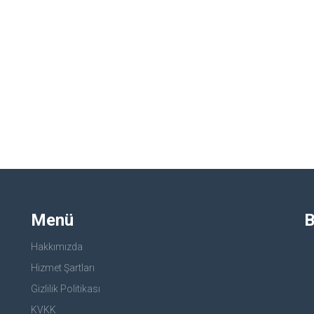
Menü
B
Hakkımızda
Hizmet Şartları
Gizlilik Politikası
KVKK