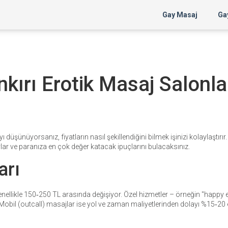
Gay Masaj
Gay
nkırı Erotik Masaj Salonla
düşünüyorsanız, fiyatların nasıl şekillendiğini bilmek işinizi kolaylaştırır
taylar ve paranıza en çok değer katacak ipuçlarını bulacaksınız.
arı
genellikle 150‑250 TL arasında değişiyor. Özel hizmetler – örneğin "happy 
 Mobil (outcall) masajlar ise yol ve zaman maliyetlerinden dolayı %15‑20 