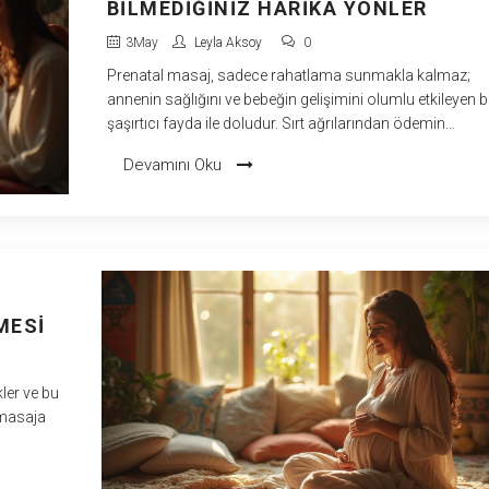
BILMEDIĞINIZ HARIKA YÖNLER
3
May
Leyla Aksoy
0
Prenatal masaj, sadece rahatlama sunmakla kalmaz;
annenin sağlığını ve bebeğin gelişimini olumlu etkileyen 
şaşırtıcı fayda ile doludur. Sırt ağrılarından ödemin
azalmasına, daha iyi uykuya kadar anne adaylarının yaş
Devamını Oku
günlük zorluklara doğrudan çözümler getirir. Hamileler i
güvenli masaj teknikleriyle yapılan uygulamalar, doğum
öncesi stres ve kaygıyı da etkili bir şekilde azaltır. Bu yazı
prenatal masajın bilimsel dayanakları ve pratik ipuçlarıyl
merak edilen her yönüne değineceğiz.
MESI
ler ve bu
ı masaja
i