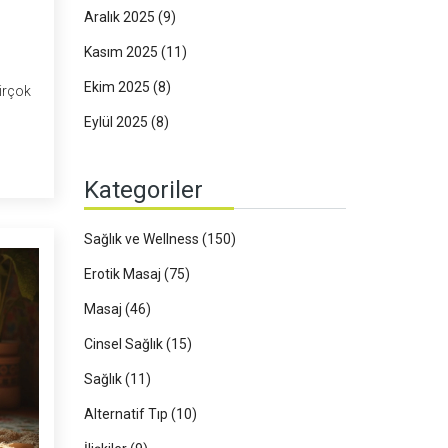
Aralık 2025
(9)
Kasım 2025
(11)
Ekim 2025
(8)
birçok
Eylül 2025
(8)
adığı
çin
Kategoriler
da,
a
Sağlık ve Wellness
(150)
Erotik Masaj
(75)
Masaj
(46)
Cinsel Sağlık
(15)
Sağlık
(11)
Alternatif Tıp
(10)