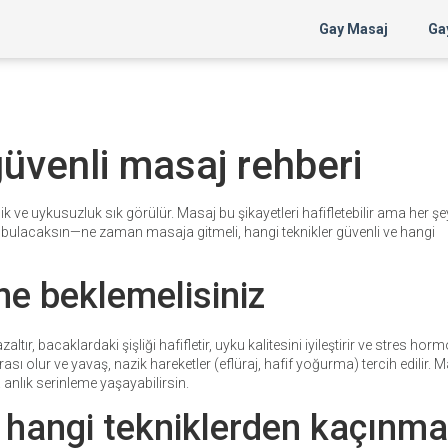
Gay Masaj
Gay
güvenli masaj rehberi
işlik ve uykusuzluk sık görülür. Masaj bu şikayetleri hafifletebilir ama her ş
ler bulacaksın—ne zaman masaja gitmeli, hangi teknikler güvenli ve hangi
ne beklemelisiniz
ır, bacaklardaki şişliği hafifletir, uyku kalitesini iyileştirir ve stres hor
sı olur ve yavaş, nazik hareketler (eflüraj, hafif yoğurma) tercih edilir. 
 anlık serinleme yaşayabilirsin.
 hangi tekniklerden kaçınma