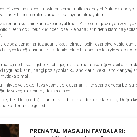
rimester) veya riskli gebelik öyküsü varsa mutlaka onay al. Yüksek tansiyon
ya plasenta problemleri varsa masaj uygun olmayabilir.
zisyonunu kullanır; karın üzerine yatılmaz. Yarı oturur pozisyon veya yüz
idir. Derin doku tekniklerinden, özellikle bacakların derin kısmına yapıla
r.
rde bazı uzmanlar fazladan dikkatli olmayı, belirli esansiyel yağlardan 
etkileyebileceği düşünülür—kullanılacaksa terapistin bilgisiyle ve doktor 
 masajı sertifikası, gebelik tıbbi geçmişi sorma alışkanlığı ve acil durumd
yguladıklarını, hangi pozisyonları kullandıklarını ve kullandıkları yağlar
r mutlaka olmalı.
akul; ihtiyaç ve doktor tavsiyesine göre ayarlanır. Her seans öncesi bol su 
inde yavaş kalk; birkaç dakika dinlen.
ndışı belirtiler gördüğün an masajı durdur ve doktorunla konuş. Doğru kiş
a konforlu hale getirebilir.
PRENATAL MASAJIN FAYDALARI: