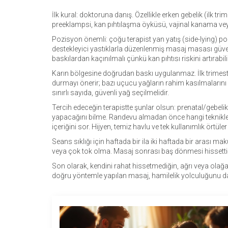
İlk kural: doktoruna danış. Özellikle erken gebelik (ilk t
preeklampsi, kan pıhtılaşma öyküsü, vajinal kanama ve
Pozisyon önemli: çoğu terapist yan yatış (side-lying) po
destekleyici yastıklarla düzenlenmiş masaj masası güvenl
baskılardan kaçınılmalı çünkü kan pıhtısı riskini artırabili
Karın bölgesine doğrudan baskı uygulanmaz. İlk trimeste
durmayı önerir; bazı uçucu yağların rahim kasılmalarını 
sınırlı sayıda, güvenli yağ seçilmelidir.
Tercih edeceğin terapistte şunlar olsun: prenatal/gebelik
yapacağını bilme. Randevu almadan önce hangi teknikleri u
içeriğini sor. Hijyen, temiz havlu ve tek kullanımlık örtüle
Seans sıklığı için haftada bir ila iki haftada bir arası m
veya çok tok olma. Masaj sonrası baş dönmesi hissettiğ
Son olarak, kendini rahat hissetmediğin, ağrı veya olağa
doğru yöntemle yapılan masaj, hamilelik yolculuğunu dah