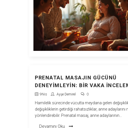
PRENATAL MASAJIN GÜCÜNÜ
DENEYIMLEYIN: BIR VAKA İNCELE
9
Nis
Ayşe Demirel
0
Hamilelik sürecinde vücutta meydana gelen değişiklik
değişikliklerin getirdiği rahatsızlıklar, anne adayların
yönlendirebilir. Prenatal masaj, anne adaylarının
rahatlamasına ve bedensel olarak kendilerini daha iy
Devamını Oku