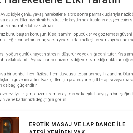
Avuç içiyle geniş, yavaş hareketlerle ısıtın; sonra parmak uçlarıyla nazik
 azaltın. Ellerinizi ritmik hareketlerle kaydırmak, kasların gevşemesini s
şun amacı rahatlatmak olmalı.
 bunu baştan konuşun. Kısa, samimi öpücükler ve göz teması güveni ar
. Eğer cinsel bir amaç varsa yine sınırları netleştirin ve rızayı her adı
sı, yoğun günlük hayatın stresini düşürür ve yakınlığı canlı tutar. Kısa a
a etkili olabilir. Ayrıca partnerinizin sevdiği ve sevmediği noktaları öğr
kısa bir sohbet, hem fiziksel hem duygusal toparlanmayı hızlandırır. Olum
işkinin güvenini artırır. Bazı çiftler için profesyonel çift terapisi veya masa
m de bağı güçlendirir.
mez. İyi iletişim, düzenli zaman ayırma ve karşılıklı saygıyla birleştiğinde
n ve ne kadar hızlı değiştiğini görün.
EROTIK MASAJ VE LAP DANCE ILE
ATEŞI YENIDEN YAK