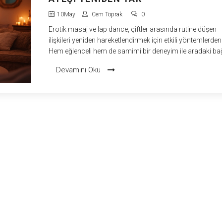
10
May
Cem Toprak
0
Erotik masaj ve lap dance, çiftler arasında rutine düşen
ilişkileri yeniden hareketlendirmek için etkili yöntemlerden
Hem eğlenceli hem de samimi bir deneyim ile aradaki ba
güçlendirmek mümkün. Bu makalede, herkesin rahatlıkl
Devamını Oku
uygulayabileceği basit masaj teknikleri ve lap dance tüyo
yer alıyor. Hazırlık aşamasından, ortam seçimine kadar p
ipuçları bulunuyor. Birlikte yapılabilecek bu özel anlar için
özgüveni artıran yaklaşımlar da var.