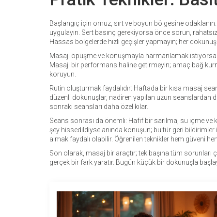
Başlangıç için omuz, sırt ve boyun bölgesine odaklanın. 
uygulayın. Sert basınç gerekiyorsa önce sorun, rahatsızsa
Hassas bölgelerde hızlı geçişler yapmayın; her dokunu
Masajı öpüşme ve konuşmayla harmanlamak istiyorsanız
Masajı bir performans haline getirmeyin; amaç bağ kurmak
koruyun.
Rutin oluşturmak faydalıdır: Haftada bir kısa masaj sean
düzenli dokunuşlar, nadiren yapılan uzun seanslardan dah
sonraki seansları daha özel kılar.
Seans sonrası da önemli: Hafif bir sarılma, su içme ve 
şey hissedildiyse anında konuşun; bu tür geri bildirimler il
almak faydalı olabilir. Öğrenilen teknikler hem güveni he
Son olarak, masaj bir araçtır; tek başına tüm sorunları çöz
gerçek bir fark yaratır. Bugün küçük bir dokunuşla başlayı