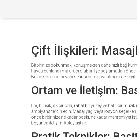
Çift İlişkileri: Mas
Birbirinize dokunmak, konuşmaktan daha hızlı bağ kurmanı
hayatı canlandırma aracı olabilir. İşe başlamadan önce e
Bu üç sorunun cevabı seansı hem güvenli hem de keyifli 
Ortam ve İletişim: Bas
Loş bir ışık, ılık bir oda, rahat bir yüzey ve hafif bir müzi
ambiyans tercih edin. Masaj yağı veya losyon seçerken al
önce birbirinize ne kadar baskı, ne kadar mahremiyet iste
boyunca iletişimi kolaylaştırır.
Pratik Teknikler: Basi