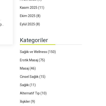
Kasım 2025
(11)
Ekim 2025
(8)
.
Eylül 2025
(8)
ğı
a
ları
Kategoriler
ratik
Sağlık ve Wellness
(150)
Erotik Masaj
(75)
Masaj
(46)
Cinsel Sağlık
(15)
Sağlık
(11)
Alternatif Tıp
(10)
İlişkiler
(9)