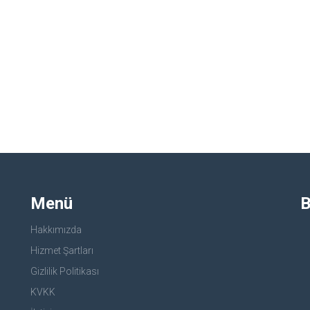
Menü
B
Hakkımızda
Hizmet Şartları
Gizlilik Politikası
KVKK