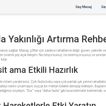
Gay Masaj
Gay
ajla Yakınlığı Artırma Rehbe
zı sağlar. Masaj, çiftler için sadece rahatlama değil; güven, yakınlık ve
n önemli şey açık iletişim: Ne istiyorsunuz, ne istemiyorsunuz ve sınırla
kılar.
it ama Etkili Hazırlık
k ile ortam yaratırsınız. Çok fazla koku veya çok parlak ışık yerine rahatlatıc
erji riskini unutmayın; küçük bir miktarı bilekte deneyip bekleyin. Başl
diğinizi söyleyin. "Dur" veya "daha fazla" gibi kısa kelimeler belirlemek, 
t Hareketlerle Etki Yaratın