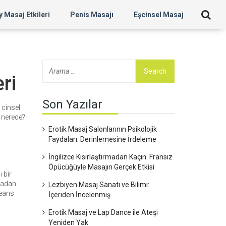
 Masaj Etkileri
Penis Masajı
Eşcinsel Masaj
ri
Son Yazılar
 cinsel
r nerede?
Erotik Masaj Salonlarının Psikolojik
Faydaları: Derinlemesine İrdeleme
İngilizce Kısırlaştırmadan Kaçın: Fransız
Öpücüğüyle Masajın Gerçek Etkisi
ı bir
amadan
Lezbiyen Masaj Sanatı ve Bilimi:
seans
İçeriden İncelenmiş
Erotik Masaj ve Lap Dance ile Ateşi
Yeniden Yak