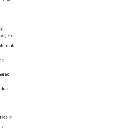
ir mola
r.
ipuçları.
 oturmak
 da
anarak
bütün
labilir.
nuz.