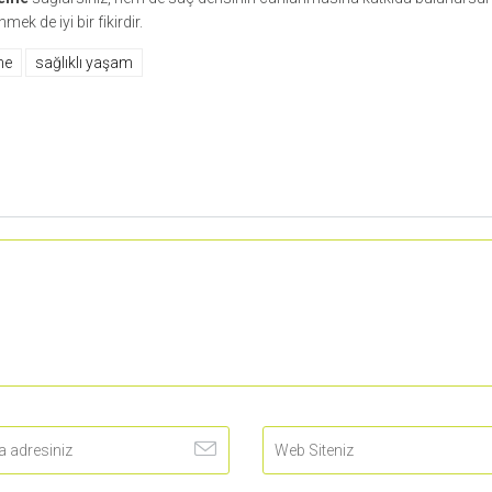
ek de iyi bir fikirdir.
me
sağlıklı yaşam