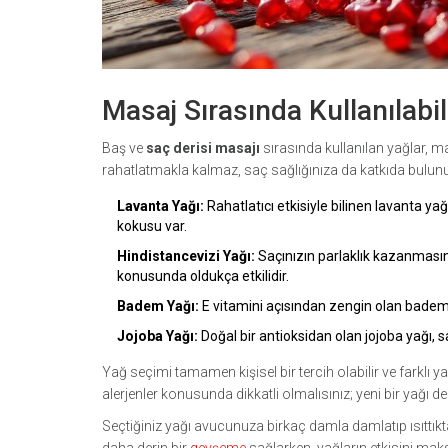
Masaj Sırasında Kullanılabi
Baş ve
saç derisi masajı
sırasında kullanılan yağlar, masa
rahatlatmakla kalmaz, saç sağlığınıza da katkıda bulunur
Lavanta Yağı:
Rahatlatıcı etkisiyle bilinen lavanta yağ
kokusu var.
Hindistancevizi Yağı:
Saçınızın parlaklık kazanmasına
konusunda oldukça etkilidir.
Badem Yağı:
E vitamini açısından zengin olan badem y
Jojoba Yağı:
Doğal bir antioksidan olan jojoba yağı, s
Yağ seçimi tamamen kişisel bir tercih olabilir ve farklı ya
alerjenler konusunda dikkatli olmalısınız; yeni bir yağı
Seçtiğiniz yağı avucunuza birkaç damla damlatıp ısıttık