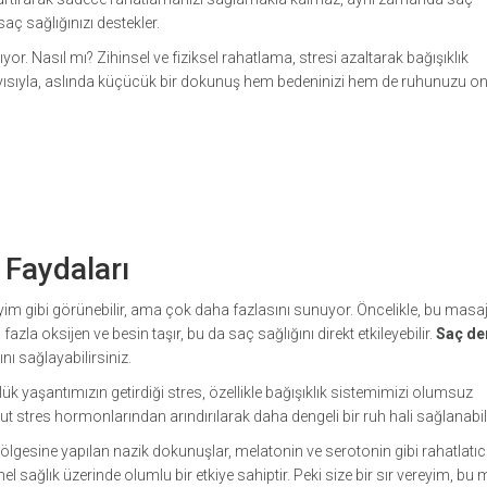
saç sağlığınızı destekler.
or. Nasıl mı? Zihinsel ve fiziksel rahatlama, stresi azaltarak bağışıklık
ayısıyla, aslında küçücük bir dokunuş hem bedeninizi hem de ruhunuzu on
 Faydaları
eyim gibi görünebilir, ama çok daha fazlasını sunuyor. Öncelikle, bu masaj
fazla oksijen ve besin taşır, bu da saç sağlığını direkt etkileyebilir.
Saç der
ı sağlayabilirsiniz.
k yaşantımızın getirdiği stres, özellikle bağışıklık sistemimizi olumsuz
ut stres hormonlarından arındırılarak daha dengeli bir ruh hali sağlanabili
bölgesine yapılan nazik dokunuşlar, melatonin ve serotonin gibi rahatlatıc
enel sağlık üzerinde olumlu bir etkiye sahiptir. Peki size bir sır vereyim, bu