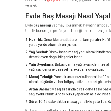
daha derin bir
gevşeme
sağlarken, yağların etkisini ma
vermek.
Evde Baş Masajı Nasıl Yapıl
Evde
baş masajı
yapmayı öğrenmek, hayatın temposunu b
Üstelik bunun için profesyonel bir eğitim almanıza gere
Hazırlık:
Öncelikle rahatlatıcı bir ortam yaratın. Haf
ya da yerde oturmak en iyisidir.
Yağ Seçimi:
Birçok insan masaj yağı olarak hindistance
destekleyen doğal bileşenler içerir.
Yağı Uygulama:
Birkaç damla yağı avuç içlerinize alın
yağı saç derisine dairesel hareketlerle uygulayın.
Masaj Tekniği:
Parmak uçlarınızı kullanarak hafif bir
olarak düşünün ve her bölgeye dikkat zoraki gösterin
Artan Basınç:
Masaj sırasında biraz daha fazla baskı
sağlayabilirsiniz. Ancak bunu yaparken asla acı hiss
Süre:
10-15 dakikalık bir masaj genellikle yeterlidir. Ba
Bu kısa rutini haftada birkaç kez uygulayarak hem
gev