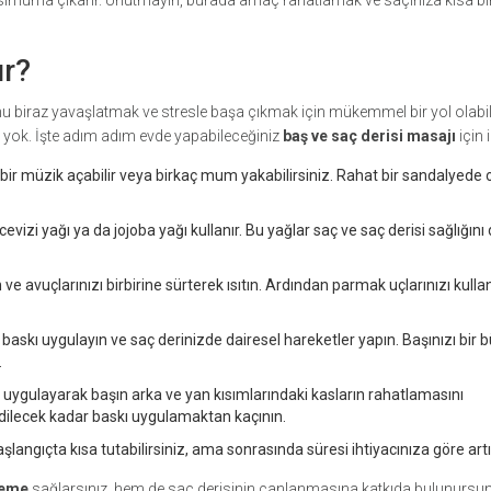
ksimuma çıkarır. Unutmayın, burada amaç rahatlamak ve saçınıza kısa b
ır?
iraz yavaşlatmak ve stresle başa çıkmak için mükemmel bir yol olabili
k yok. İşte adım adım evde yapabileceğiniz
baş ve saç derisi masajı
için 
if bir müzik açabilir veya birkaç mum yakabilirsiniz. Rahat bir sandalyede
vizi yağı ya da jojoba yağı kullanır. Bu yağlar saç ve saç derisi sağlığını
 ve avuçlarınızı birbirine sürterek ısıtın. Ardından parmak uçlarınızı kull
 baskı uygulayın ve saç derinizde dairesel hareketler yapın. Başınızı bir 
.
 uygulayarak başın arka ve yan kısımlarındaki kasların rahatlamasını
edilecek kadar baskı uygulamaktan kaçının.
şlangıçta kısa tutabilirsiniz, ama sonrasında süresi ihtiyacınıza göre artırı
şeme
sağlarsınız, hem de saç derisinin canlanmasına katkıda bulunursu