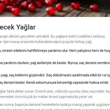
lecek Yağlar
jın etkisini gerçekten artırabilir. Bu yağların belirli özellikleri, kafanızı
. İşte masaj sırasında kullanabileceğiniz popüler birkaç yağ:
ı, stresin etkilerini hafifletmeye yardımcı olur. Hem yatıştırıcı hem de hoş
 yardımcı olurken, yağ asitleriyle de besler. Ayrıca, saç derisini nemle
ağı, saç köklerini güçlendirir. Saç dökülmesini azaltmada etkili bir rol o
aç derisini besler. Kendi sebumunuza benzerliği sayesinde hızlıca emilir.
ğlar farklı etkiler sunar. Önemli olan, cildinizle uyumlu olanı seçmektir. Ay
 denemeden önce küçük bir miktar ile test yapmanızda yarar var.
tan sonra, başınıza dairesel hareketlerle nazikçe masaj yaparak uygulayın