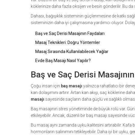
köklerinize daha fazla oksijen ve besin gönderilir. Bu da 
Dahası, bağışıklık sisteminin güçlenmesine de katkı sağlıy
sisteminizin daha iyi çalışmasına yardımcı oluyor. Dol
Baş ve Saç Derisi Masajının Faydaları
Masaj Teknikleri: Doğru Yöntemler
Masaj Sırasında Kullanılabilecek Yağlar
Evde Baş Masajı Nasıl Yapılır?
Baş ve Saç Derisi Masajının
Çoğu insan için
baş masajı
yalnızca rahatlatıcı bir den
kan dolaşımını artırır. Artan kan akışı, saç köklerine daha 
masajı
sayesinde saçların daha güçlü ve sağlıklı olmasın
Baş masajının stres yönetiminde de büyük rolü var. Günlü
etkileyebilir. Ancak, düzenli bir baş masajı sayesinde vüc
Bu masaj aynı zamanda uyku kalitesini artırabilir. Kafa 
hormonların salınımını tetikleyebilir. Daha iyi bir uyku, g