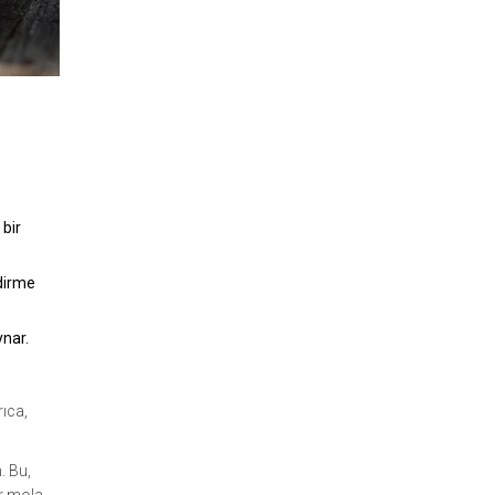
 bir
ndirme
ynar.
rıca,
. Bu,