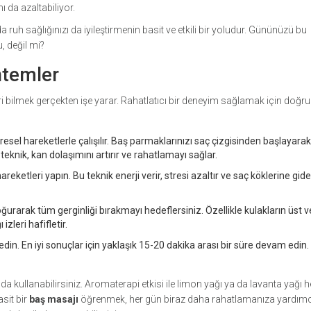
ı da azaltabiliyor.
ruh sağlığınızı da iyileştirmenin basit ve etkili bir yoludur. Gününüzü bu
 değil mi?
ntemler
i bilmek gerçekten işe yarar. Rahatlatıcı bir deneyim sağlamak için doğru
esel hareketlerle çalışılır. Baş parmaklarınızı saç çizgisinden başlayarak
eknik, kan dolaşımını artırır ve rahatlamayı sağlar.
eketleri yapın. Bu teknik enerji verir, stresi azaltır ve saç köklerine gid
ğurarak tüm gerginliği bırakmayı hedeflersiniz. Özellikle kulakların üst v
zleri hafifletir.
n. En iyi sonuçlar için yaklaşık 15-20 dakika arası bir süre devam edin.
ı da kullanabilirsiniz. Aromaterapi etkisi ile limon yağı ya da lavanta yağı
sit bir
baş masajı
öğrenmek, her gün biraz daha rahatlamanıza yardımcı 