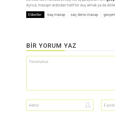
Ayrıca, masajın ardından hafif bir duş almak ya da dinlenm
Etiketler:
baş masajı
saç derisi masajı
gevşe
BIR YORUM YAZ