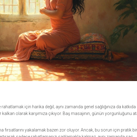
 rahatlamak için harika değil; aynı zamanda genel sağlığınıza da katkıda
bir kalkan olarak karşımıza çıkıyor. Baş masajının, günün yorgunluğunu a
fırsatlarını yakalamak bazen zor oluyor. Ancak, bu sorun için pratik b
ını artırarak sadece rahatlamanızı sağlamakla kalmaz, aynı zamanda saç