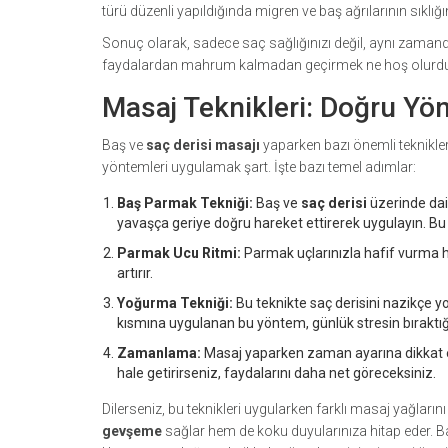
türü düzenli yapıldığında migren ve baş ağrılarının sıklığın
Sonuç olarak, sadece saç sağlığınızı değil, aynı zamanda 
faydalardan mahrum kalmadan geçirmek ne hoş olurdu,
Masaj Teknikleri: Doğru Yö
Baş ve
saç derisi masajı
yaparken bazı önemli teknikler
yöntemleri uygulamak şart. İşte bazı temel adımlar:
Baş Parmak Tekniği:
Baş ve
saç derisi
üzerinde dair
yavaşça geriye doğru hareket ettirerek uygulayın. Bu t
Parmak Ucu Ritmi:
Parmak uçlarınızla hafif vurma har
artırır.
Yoğurma Tekniği:
Bu teknikte saç derisini nazikçe yo
kısmına uygulanan bu yöntem, günlük stresin bıraktığı i
Zamanlama:
Masaj yaparken zaman ayarına dikkat edi
hale getirirseniz, faydalarını daha net göreceksiniz.
Dilerseniz, bu teknikleri uygularken farklı masaj yağların
gevşeme
sağlar hem de koku duyularınıza hitap eder. Ba