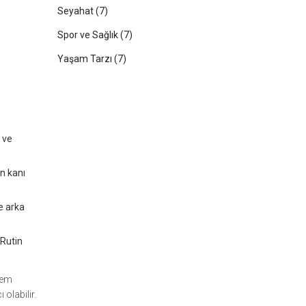
Seyahat
(7)
Spor ve Sağlık
(7)
Yaşam Tarzı
(7)
 ve
en kanı
e arka
 Rutin
 hem
olabilir.