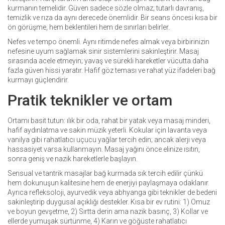
kurmanın temelidir. Güven sadece sözle olmaz; tutarlı davranış,
temizlik ve rıza da aynı derecede önemlidir. Bir seans öncesi kısa bir
ön görüşme, hem beklentileri hem de sınırları belirler.
Nefes ve tempo önemli. Aynı ritimde nefes almak veya birbirinizin
nefesine uyum sağlamak sinir sistemlerini sakinleştirir. Masaj
sırasında acele etmeyin; yavaş ve sürekli hareketler vücutta daha
fazla güven hissi yaratır. Hafif göz teması ve rahat yüz ifadeleri bağ
kurmayı güçlendirir.
Pratik teknikler ve ortam
Ortamı basit tutun: ılık bir oda, rahat bir yatak veya masaj minderi,
hafif aydınlatma ve sakin müzik yeterli. Kokular için lavanta veya
vanilya gibi rahatlatıcı uçucu yağlar tercih edin; ancak alerji veya
hassasiyet varsa kullanmayın. Masaj yağını önce elinize ısıtın,
sonra geniş ve nazik hareketlerle başlayın.
Sensual ve tantrik masajlar bağ kurmada sık tercih edilir çünkü
hem dokunuşun kalitesine hem de enerjiyi paylaşmaya odaklanır.
Ayrıca refleksoloji, ayurvedik veya abhyanga gibi teknikler de bedeni
sakinleştirip duygusal açıklığı destekler. Kısa bir ev rutini: 1) Omuz
ve boyun gevşetme, 2) Sırtta derin ama nazik basınç, 3) Kollar ve
ellerde yumuşak sürtünme, 4) Karın ve göğüste rahatlatıcı