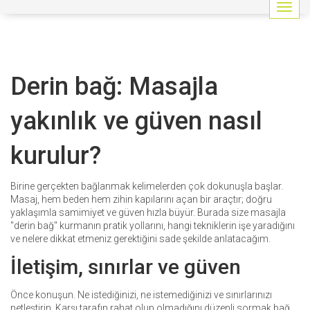
G
e
z
i
n
Derin bağ: Masajla
m
e
y
yakınlık ve güven nasıl
i
a
kurulur?
ç
/
k
Birine gerçekten bağlanmak kelimelerden çok dokunuşla başlar.
a
Masaj, hem beden hem zihin kapılarını açan bir araçtır; doğru
p
yaklaşımla samimiyet ve güven hızla büyür. Burada size masajla
a
"derin bağ" kurmanın pratik yollarını, hangi tekniklerin işe yaradığını
t
ve nelere dikkat etmeniz gerektiğini sade şekilde anlatacağım.
İletişim, sınırlar ve güven
Önce konuşun. Ne istediğinizi, ne istemediğinizi ve sınırlarınızı
netleştirin. Karşı tarafın rahat olup olmadığını düzenli sormak bağ