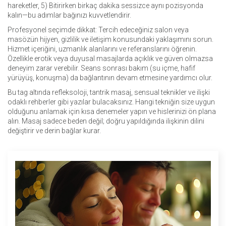
hareketler, 5) Bitirirken birkaç dakika sessizce aynı pozisyonda
kalın—bu adımlar bağınızı kuvvetlendirir.
Profesyonel seçimde dikkat: Tercih edeceğiniz salon veya
masözün hijyen, gizlilik ve iletişim konusundaki yaklaşımını sorun.
Hizmet içeriğini, uzmanlık alanlarını ve referanslarını öğrenin.
Özellikle erotik veya duyusal masajlarda açıklık ve güven olmazsa
deneyim zarar verebilir. Seans sonrası bakım (su içme, hafif
yürüyüş, konuşma) da bağlantının devam etmesine yardımcı olur.
Bu tag altında refleksoloji, tantrik masaj, sensual teknikler ve ilişki
odaklı rehberler gibi yazılar bulacaksınız. Hangi tekniğin size uygun
olduğunu anlamak için kısa denemeler yapın ve hislerinizi ön plana
alın. Masaj sadece beden değil; doğru yapıldığında ilişkinin dilini
değiştirir ve derin bağlar kurar.