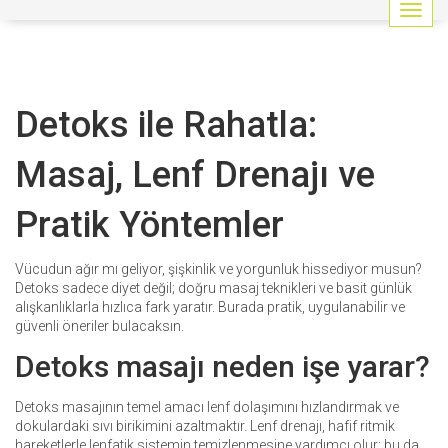
G
e
z
i
n
Detoks ile Rahatla:
m
e
y
Masaj, Lenf Drenajı ve
i
a
Pratik Yöntemler
ç
/
k
Vücudun ağır mı geliyor, şişkinlik ve yorgunluk hissediyor musun?
a
Detoks sadece diyet değil; doğru masaj teknikleri ve basit günlük
p
alışkanlıklarla hızlıca fark yaratır. Burada pratik, uygulanabilir ve
a
güvenli öneriler bulacaksın.
t
Detoks masajı neden işe yarar?
Detoks masajının temel amacı lenf dolaşımını hızlandırmak ve
dokulardaki sıvı birikimini azaltmaktır. Lenf drenajı, hafif ritmik
hareketlerle lenfatik sistemin temizlenmesine yardımcı olur; bu da