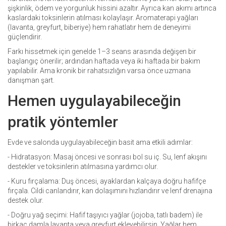
şişkinlik, ödem ve yorgunluk hissini azaltır. Ayrıca kan akımı artınca
kaslardaki toksinlerin atılması kolaylaşır. Aromaterapi yağları
(lavanta, greyfurt, biberiye) hem rahatlatır hem de deneyimi
güçlendirir.
Farkı hissetmek için genelde 1–3 seans arasında değişen bir
başlangıç önerilir; ardından haftada veya iki haftada bir bakım
yapılabilir. Ama kronik bir rahatsızlığın varsa önce uzmana
danışman şart.
Hemen uygulayabileceğin
pratik yöntemler
Evde ve salonda uygulayabileceğin basit ama etkili adımlar:
- Hidratasyon: Masaj öncesi ve sonrası bol su iç. Su, lenf akışını
destekler ve toksinlerin atılmasına yardımcı olur.
- Kuru fırçalama: Duş öncesi, ayaklardan kalçaya doğru hafifçe
fırçala. Cildi canlandırır, kan dolaşımını hızlandırır ve lenf drenajına
destek olur.
- Doğru yağ seçimi: Hafif taşıyıcı yağlar (jojobа, tatlı badem) ile
birkaç damla lavanta veya greyfurt ekleyebilirsin. Yağlar hem