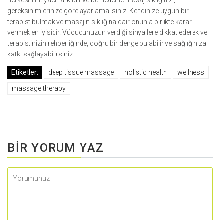
herkesin ihtiyacı farklıdır ve bu nedenle masaj sıklığınızı,
gereksinimlerinize göre ayarlamalısınız. Kendinize uygun bir
terapist bulmak ve masajın sıklığına dair onunla birlikte karar
vermek en iyisidir. Vücudunuzun verdiği sinyallere dikkat ederek ve
terapistinizin rehberliğinde, doğru bir denge bulabilir ve sağlığınıza
katkı sağlayabilirsiniz.
Etiketler:
deep tissue massage
holistic health
wellness
massage therapy
BIR YORUM YAZ