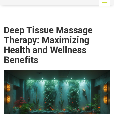
G
e
z
i
n
Deep Tissue Massage
m
e
Therapy: Maximizing
y
i
Health and Wellness
a
ç
Benefits
/
k
a
p
a
t