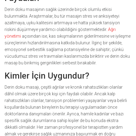
Derin doku masajının sağlık üzerinde birçok olumlu etkisi
bulunmakta. Araştırmalar, bu tür masajın stres ve anksiyeteyi
azaltmaya, uyku kalitesini artırmaya ve hatta yüksek tansiyon
riskini düşürmeye yardımcı olabildiğini göstermektedir.
Ağrı
yönetimi
açısından ise, kas sıkışmalarının giderilmesine ve iyileşme
süreçlerinin hızlandırılmasına katkıda bulunur. İlginç bir şekilde,
emosyonel serbestlik sağlama potansiyeline de sahiptir; çünkü
vücudumuz stres ve travmaları kaslarımızda biriktirir ve derin doku
masajı bu birikmiş gerginlikleri serbest bırakabilir.
Kimler İçin Uygundur?
Derin doku masajı, çeşitli ağrılar ve kronik rahatsızlıkları olanlar
dâhil olmak üzere birçok kişi için faydalı olabilir. Ancak kalp
rahatsızlıkları olanlar, tansiyon problemleri yaşayanlar veya belirli
koşullarda bulunan bireylerin bu terapiyi uygulamadan önce
doktorlarına danışmaları önerilir. Ayrıca, hamile kadınlar ve bazı
spesifik sağlık durumlarına sahip kişiler de bu konuda ekstra
dikkatli olmalıdır. Her zaman profesyonel bir terapistten yardım
almak ve gerekirse sağlık uzmanınıza başvurmak en doğru