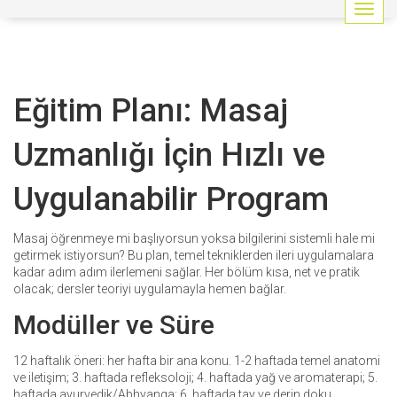
G
e
z
i
n
Eğitim Planı: Masaj
m
e
y
Uzmanlığı İçin Hızlı ve
i
a
Uygulanabilir Program
ç
/
k
Masaj öğrenmeye mi başlıyorsun yoksa bilgilerini sistemli hale mi
a
getirmek istiyorsun? Bu plan, temel tekniklerden ileri uygulamalara
p
kadar adım adım ilerlemeni sağlar. Her bölüm kısa, net ve pratik
a
olacak; dersler teoriyi uygulamayla hemen bağlar.
t
Modüller ve Süre
12 haftalık öneri: her hafta bir ana konu. 1-2 haftada temel anatomi
ve iletişim; 3. haftada refleksoloji; 4. haftada yağ ve aromaterapi; 5.
haftada ayurvedik/Abhyanga; 6. haftada tay ve derin doku