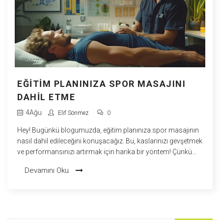
EĞITIM PLANINIZA SPOR MASAJINI
DAHIL ETME
4
Ağu
Elif Sönmez
0
Hey! Bugünkü blogumuzda, eğitim planınıza spor masajının
nasıl dahil edileceğini konuşacağız. Bu, kaslarınızı gevşetmek
ve performansınızı artırmak için harika bir yöntem! Çünkü
kim spor yaparken aynı zamanda mükemmel bir masajın
Devamını Oku
keyfini çıkarmak istemez ki? Şaka bir yana, bu strateji
gerçekten de yaralanmaları önlemeye ve toparlanmayı
hızlandırmaya yardımcı olabilir. Sonuçta, kim eğitim rutininde
ekstra bir "ohh, bu çok iyi hissettiriyor" anı istemez ki?