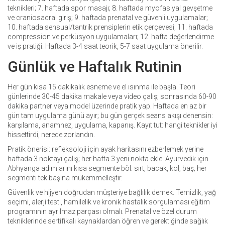
teknikleri; 7. haftada spor masajı; 8. haftada myofasiyal gevşetme
ve craniosacral giriş; 9. haftada prenatal ve güvenli uygulamalar;
10. haftada sensual/tantrik prensiplerin etik çerçevesi; 11. haftada
compression ve perküsyon uygulamaları; 12. hafta değerlendirme
ve iş pratiği. Haftada 3-4 saat teorik, 5-7 saat uygulama önerilir.
Günlük ve Haftalık Rutinin
Her gün kısa 15 dakikalık esneme ve el ısınma ile başla. Teori
günlerinde 30-45 dakika makale veya video çalış; sonrasında 60-90
dakika partner veya model üzerinde pratik yap. Haftada en az bir
gün tam uygulama günü ayır; bu gün gerçek seans akışı denensin:
karşılama, anamnez, uygulama, kapanış. Kayıt tut: hangi teknikler iyi
hissettirdi, nerede zorlandın.
Pratik önerisi: refleksoloji için ayak haritasını ezberlemek yerine
haftada 3 noktayı çalış; her hafta 3 yeni nokta ekle. Ayurvedik için
Abhyanga adımlarını kısa segmente böl: sırt, bacak, kol, baş; her
segmenti tek başına mükemmelleştir.
Güvenlik ve hijyen doğrudan müşteriye bağlılık demek. Temizlik, yağ
seçimi, alerji testi, hamilelik ve kronik hastalık sorgulaması eğitim
programının ayrılmaz parçası olmalı. Prenatal ve özel durum
tekniklerinde sertifikalı kaynaklardan öğren ve gerektiğinde sağlık