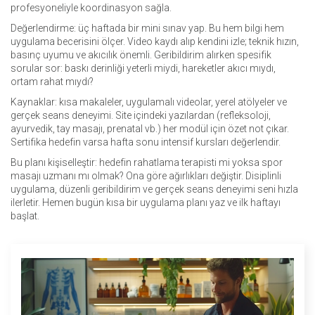
profesyoneliyle koordinasyon sağla.
Değerlendirme: üç haftada bir mini sınav yap. Bu hem bilgi hem
uygulama becerisini ölçer. Video kaydı alıp kendini izle; teknik hızın,
basınç uyumu ve akıcılık önemli. Geribildirim alırken spesifik
sorular sor: baskı derinliği yeterli miydi, hareketler akıcı mıydı,
ortam rahat mıydı?
Kaynaklar: kısa makaleler, uygulamalı videolar, yerel atölyeler ve
gerçek seans deneyimi. Site içindeki yazılardan (refleksoloji,
ayurvedik, tay masajı, prenatal vb.) her modül için özet not çıkar.
Sertifika hedefin varsa hafta sonu intensif kursları değerlendir.
Bu planı kişiselleştir: hedefin rahatlama terapisti mi yoksa spor
masajı uzmanı mı olmak? Ona göre ağırlıkları değiştir. Disiplinli
uygulama, düzenli geribildirim ve gerçek seans deneyimi seni hızla
ilerletir. Hemen bugün kısa bir uygulama planı yaz ve ilk haftayı
başlat.