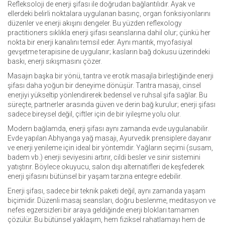
Refleksoloji de enerji şifası ile doğrudan bağlantılıdır. Ayak ve
ellerdeki belirli noktalara uygulanan basınç, organ fonksiyonlarını
düzenler ve enerji akışını dengeler. Bu yüzden reflexology
practitioners sıklıkla enerji şifası seanslarına dahil olur; çünkü her
nokta bir enerji kanalını temsil eder. Aynı mantık, myofasiyal
gevşetme terapisine de uygulanır; kasların bağ dokusu üzerindeki
baskı, enerji sıkışmasını çözer.
Masajın başka bir yönü, tantra ve erotik masajla birleştiğinde enerji
şifası daha yoğun bir deneyime dönüşür. Tantra masajı, cinsel
enerjiyi yükseltip yönlendirerek bedensel ve ruhsal şifa sağlar. Bu
süreçte, partnerler arasında güven ve derin bağ kurulur; enerji şifası
sadece bireysel değil, çiftler için de bir iyileşme yolu olur.
Modern bağlamda, enerji şifası aynı zamanda evde uygulanabilir.
Evde yapılan Abhyanga yağ masajı, Ayurvedik prensiplere dayanır
ve enerji yenileme için ideal bir yöntemdir. Yağların seçimi (susam,
badem vb.) enerji seviyesini artırır, cildi besler ve sinir sistemini
yatıştırır. Böylece okuyucu, salon dışı alternatifleri de keşfederek
enerji şifasını bütünsel bir yaşam tarzına entegre edebilir.
Enerji şifası, sadece bir teknik paketi değil, aynı zamanda yaşam
biçimidir. Düzenli masaj seansları, doğru beslenme, meditasyon ve
nefes egzersizleri bir araya geldiğinde enerji blokları tamamen
çözülür. Bu bütünsel yaklaşım, hem fiziksel rahatlamayı hem de