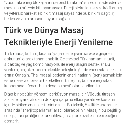
“vücuttaki enerji blokajlarını serbest bırakma” sürecini ifade eder ve
masaj bu sürecin kilit aşamasıdır. Enerji blokajları, stres, kötü duruş
ve yetersiz hareketle birikir; masaj sayesinde bu birikim dağıtılır,
beden ve zihin arasında uyum sağlanır.
Türk ve Dünya Masaj
Teknikleriyle Enerji Yenileme
Türk masaj kültürü, kısaca “yaşam enerjisini harekete geçiren
dokunuş” olarak tanımlanabilir. Geleneksel Türk hamamı rituali,
sıcak taş ve yağ kombinasyonu ile enerji akışını destekler. Bu
yöntem, birçok modern teknikle birleştirildiğinde enerji şifası etkisini
artırır. Örneğin, Thai masajı bedenin enerji hatlarını (sen) açmak için
esneme ve akupresür hareketlerini birleştirir; bu da enerji şifası
kapsamında “enerji hattı dengelemesi” olarak adlandırılır.
Diğer bir popüler yöntem, perküsyon masajıdır. Vücudu titreşen
aletlerle uyararak derin dokuya çarpma etkisi yaratır ve kasların
içinde biriken enerji gerilimini azaltır. Bu teknik, özellikle sporcular
arasında “enerji toparlama” aracı olarak bilinir. Masajın bu çeşitliliği,
enerji şifası pratiğinde farklı ihtiyaçlara göre özelleştirilebileceğini
gösterir.