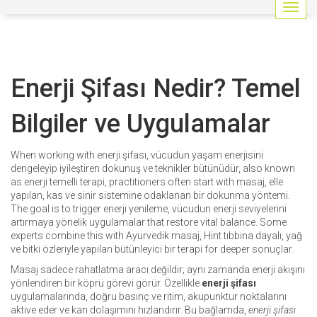
G
e
z
i
n
Enerji Şifası Nedir? Temel
m
e
y
Bilgiler ve Uygulamalar
i
a
ç
When working with
enerji şifası
,
vücudun yaşam enerjisini
/
dengeleyip iyileştiren dokunuş ve teknikler bütünüdür
, also known
k
as
enerji temelli terapi
, practitioners often start with
masaj
,
elle
a
yapılan, kas ve sinir sistemine odaklanan bir dokunma yöntemi
.
p
The goal is to trigger
enerji yenileme
,
vücudun enerji seviyelerini
a
artırmaya yönelik uygulamalar
that restore vital balance. Some
t
experts combine this with
Ayurvedik masaj
,
Hint tıbbına dayalı, yağ
ve bitki özleriyle yapılan bütünleyici bir terapi
for deeper sonuçlar.
Masaj sadece rahatlatma aracı değildir; aynı zamanda enerji akışını
yönlendiren bir köprü görevi görür. Özellikle
enerji şifası
uygulamalarında, doğru basınç ve ritim, akupunktur noktalarını
aktive eder ve kan dolaşımını hızlandırır. Bu bağlamda,
enerji şifası