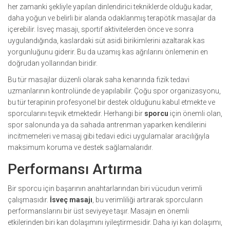
her zamanki şekliyle yapılan dinlendirici tekniklerde olduğu kadar,
daha yoğun ve belirli bir alanda odaklanmış terapötik masajlar da
içerebilir. İsveç masajı, sportif aktivitelerden önce ve sonra
uygulandığında, kaslardaki süt asidi birikimlerini azaltarak kas
yorgunluğunu giderir. Bu da uzamış kas ağrılarını önlemenin en
doğrudan yollarından biridir.
Bu tür masajlar düzenli olarak saha kenarında fizik tedavi
uzmanlarının kontrolünde de yapılabilir. Çoğu spor organizasyonu,
bu tür terapinin profesyonel bir destek olduğunu kabul etmekte ve
sporcularını teşvik etmektedir. Herhangi bir
sporcu
için önemli olan,
spor salonunda ya da sahada antrenman yaparken kendilerini
incitmemeleri ve masaj gibi tedavi edici uygulamalar aracılığıyla
maksimum koruma ve destek sağlamalarıdır.
Performansı Artırma
Bir sporcu için başarının anahtarlarından biri vücudun verimli
çalışmasıdır.
İsveç masajı
, bu verimliliği artırarak sporcuların
performanslarını bir üst seviyeye taşır. Masajın en önemli
etkilerinden biri kan dolaşımını iyileştirmesidir. Daha iyi kan dolaşımı,