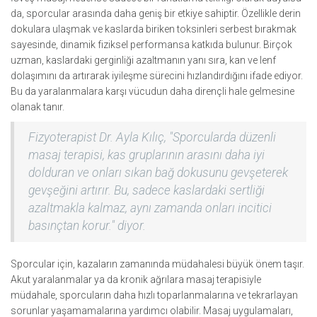
da, sporcular arasında daha geniş bir etkiye sahiptir. Özellikle derin
dokulara ulaşmak ve kaslarda biriken toksinleri serbest bırakmak
sayesinde, dinamik fiziksel performansa katkıda bulunur. Birçok
uzman, kaslardaki gerginliği azaltmanın yanı sıra, kan ve lenf
dolaşımını da artırarak iyileşme sürecini hızlandırdığını ifade ediyor.
Bu da yaralanmalara karşı vücudun daha dirençli hale gelmesine
olanak tanır.
Fizyoterapist Dr. Ayla Kılıç, "Sporcularda düzenli
masaj terapisi, kas gruplarının arasını daha iyi
dolduran ve onları sıkan bağ dokusunu gevşeterek
gevşeğini artırır. Bu, sadece kaslardaki sertliği
azaltmakla kalmaz, aynı zamanda onları incitici
basınçtan korur." diyor.
Sporcular için, kazaların zamanında müdahalesi büyük önem taşır.
Akut yaralanmalar ya da kronik ağrılara masaj terapisiyle
müdahale, sporcuların daha hızlı toparlanmalarına ve tekrarlayan
sorunlar yaşamamalarına yardımcı olabilir. Masaj uygulamaları,