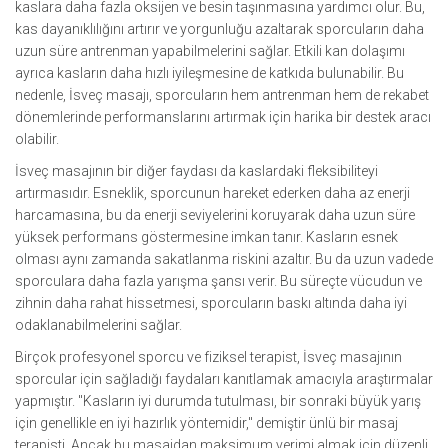
kaslara daha fazla oksijen ve besin taşınmasına yardımcı olur. Bu,
kas dayanıklılığını artırır ve yorgunluğu azaltarak sporcuların daha
uzun süre antrenman yapabilmelerini sağlar. Etkili kan dolaşımı
ayrıca kasların daha hızlı iyileşmesine de katkıda bulunabilir. Bu
nedenle, İsveç masajı, sporcuların hem antrenman hem de rekabet
dönemlerinde performanslarını artırmak için harika bir destek aracı
olabilir.
İsveç masajının bir diğer faydası da kaslardaki fleksibiliteyi
artırmasıdır. Esneklik, sporcunun hareket ederken daha az enerji
harcamasına, bu da enerji seviyelerini koruyarak daha uzun süre
yüksek performans göstermesine imkan tanır. Kasların esnek
olması aynı zamanda sakatlanma riskini azaltır. Bu da uzun vadede
sporculara daha fazla yarışma şansı verir. Bu süreçte vücudun ve
zihnin daha rahat hissetmesi, sporcuların baskı altında daha iyi
odaklanabilmelerini sağlar.
Birçok profesyonel sporcu ve fiziksel terapist, İsveç masajının
sporcular için sağladığı faydaları kanıtlamak amacıyla araştırmalar
yapmıştır. "Kasların iyi durumda tutulması, bir sonraki büyük yarış
için genellikle en iyi hazırlık yöntemidir," demiştir ünlü bir masaj
terapisti. Ancak bu masajdan maksimum verimi almak için düzenli