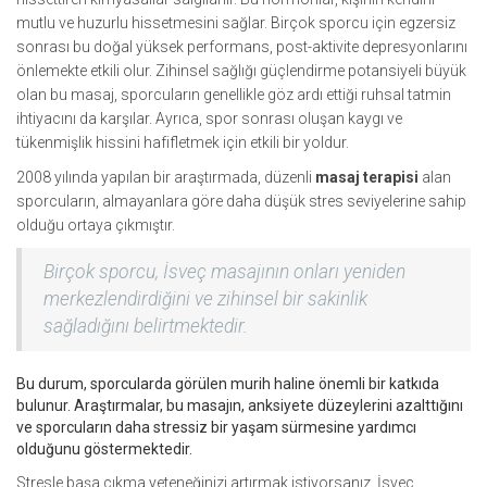
mutlu ve huzurlu hissetmesini sağlar. Birçok sporcu için egzersiz
sonrası bu doğal yüksek performans, post-aktivite depresyonlarını
önlemekte etkili olur. Zihinsel sağlığı güçlendirme potansiyeli büyük
olan bu masaj, sporcuların genellikle göz ardı ettiği ruhsal tatmin
ihtiyacını da karşılar. Ayrıca, spor sonrası oluşan kaygı ve
tükenmişlik hissini hafifletmek için etkili bir yoldur.
2008 yılında yapılan bir araştırmada, düzenli
masaj terapisi
alan
sporcuların, almayanlara göre daha düşük stres seviyelerine sahip
olduğu ortaya çıkmıştır.
Birçok sporcu, İsveç masajının onları yeniden
merkezlendirdiğini ve zihinsel bir sakinlik
sağladığını belirtmektedir.
Bu durum, sporcularda görülen murih haline önemli bir katkıda
bulunur. Araştırmalar, bu masajın, anksiyete düzeylerini azalttığını
ve sporcuların daha stressiz bir yaşam sürmesine yardımcı
olduğunu göstermektedir.
Stresle başa çıkma yeteneğinizi artırmak istiyorsanız, İsveç