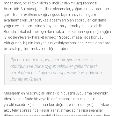
masajında, belirli tekniklerin bilinçli ve dikkatli uygulanması
önemlidir. Bu masaj, genellikle okşamalar, yoğurmalar ve darbeler
içerir. Bu hareketlerin sıklığı ve gücü kişinin ihtiyacına göre
ayarlanmalıdır. Örneğin, kas spazmları olan sporcular için daha
yoğun ve derinlemesine bir uygulama yapmak yerinde olabilir.
Burada dikkat edilmesi gereken nokta, her zaman kişinin ağrı eşiğini
iyi gözlemleyerek hareket etmektir.
Sporcu
masajı söz konusu
olduğunda, kişinin kas yapısını ve ihtiyaçlarını analiz edip ona göre
bir strateji geliştirmek verimliliği artırabilir.
"İyi bir masaj terapisti, her bireyin benzersiz
olduğunu ve buna uygun teknikler geliştirmesi
gerektiğini bilir," diyor masaj terapisti ve eğitmen
Jonathan Green.
Masajdan en iyi sonuçları almak için düzenli uygulama önemlidir.
İdeal olan haftada bir veya iki defa masaj alma imkanının
yaratılmasıdır. Eğer bu mümkün değilse, en azından yoğun fiziksel
aktiviteler sonrasında kasları rahatlatmak adına kısa seanslar