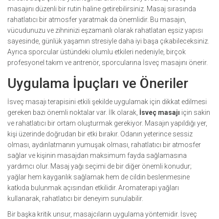
masajını düzenli bir rutin haline getirebilirsiniz. Masaj sırasında
rahatlatıcı bir atmosfer yaratmak da önemlidir. Bu masajın,
vücudunuzu ve zihninizi eşzamanlı olarak rahatlatan eşsiz yapısı
sayesinde, günlük yaşamın stresiyle daha iyi başa çıkabileceksiniz.
Ayrıca sporcular üstündeki olumlu etkileri nedeniyle, birçok
profesyonel takım ve antrenör, sporcularına İsveç masajını önerir.
Uygulama İpuçları ve Öneriler
İsveç masajı terapisini etkili şekilde uygulamak için dikkat edilmesi
gereken bazı önemli noktalar var. İlk olarak,
İsveç masajı
için sakin
ve rahatlatıcı bir ortam oluşturmak gerekiyor. Masajın yapıldığı yer,
kişi üzerinde doğrudan bir etki bırakır. Odanın yeterince sessiz
olması, aydınlatmanın yumuşak olması, rahatlatıcı bir atmosfer
sağlar ve kişinin masajdan maksimum fayda sağlamasına
yardımcı olur. Masaj yağı seçimi de bir diğer önemli konudur;
yağlar hem kayganlık sağlamak hem de cildin beslenmesine
katkıda bulunmak açısından etkilidir. Aromaterapi yağları
kullanarak, rahatlatıcı bir deneyim sunulabilir.
Bir başka kritik unsur, masajcıların uygulama yöntemidir. İsveç