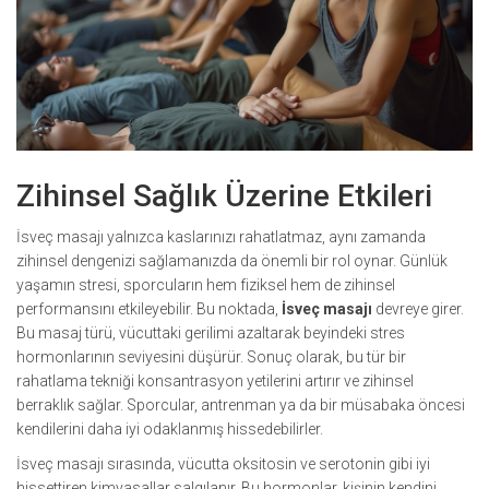
Zihinsel Sağlık Üzerine Etkileri
İsveç masajı yalnızca kaslarınızı rahatlatmaz, aynı zamanda
zihinsel dengenizi sağlamanızda da önemli bir rol oynar. Günlük
yaşamın stresi, sporcuların hem fiziksel hem de zihinsel
performansını etkileyebilir. Bu noktada,
İsveç masajı
devreye girer.
Bu masaj türü, vücuttaki gerilimi azaltarak beyindeki stres
hormonlarının seviyesini düşürür. Sonuç olarak, bu tür bir
rahatlama tekniği konsantrasyon yetilerini artırır ve zihinsel
berraklık sağlar. Sporcular, antrenman ya da bir müsabaka öncesi
kendilerini daha iyi odaklanmış hissedebilirler.
İsveç masajı sırasında, vücutta oksitosin ve serotonin gibi iyi
hissettiren kimyasallar salgılanır. Bu hormonlar, kişinin kendini