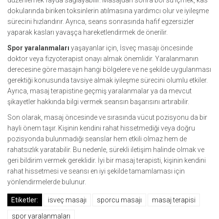
düzenlemek fayda sağlayabilir. Masajdan sonra bol su içmek, kas
dokularında biriken toksinlerin atılmasına yardımcı olur ve iyileşme
sürecini hızlandırır. Ayrıca, seans sonrasında hafif egzersizler
yaparak kasları yavaşça hareketlendirmek de önerilir.
Spor yaralanmaları
yaşayanlar için, İsveç masajı öncesinde
doktor veya fizyoterapist onayı almak önemlidir. Yaralanmanın
derecesine göre masajın hangi bölgelere ve ne şekilde uygulanması
gerektiği konusunda tavsiye almak iyileşme sürecini olumlu etkiler.
Ayrıca, masaj terapistine geçmiş yaralanmalar ya da mevcut
şikayetler hakkında bilgi vermek seansın başarısını artırabilir.
Son olarak, masaj öncesinde ve sırasında vücut pozisyonu da bir
hayli önem taşır. Kişinin kendini rahat hissetmediği veya doğru
pozisyonda bulunmadığı seanslar hem etkili olmaz hem de
rahatsızlık yaratabilir. Bu nedenle, sürekli iletişim halinde olmak ve
geri bildirim vermek gereklidir. İyi bir masaj terapisti, kişinin kendini
rahat hissetmesi ve seansı en iyi şekilde tamamlaması için
yönlendirmelerde bulunur.
Etiketler:
i̇sveç masajı
sporcu masajı
masaj terapisi
spor yaralanmaları