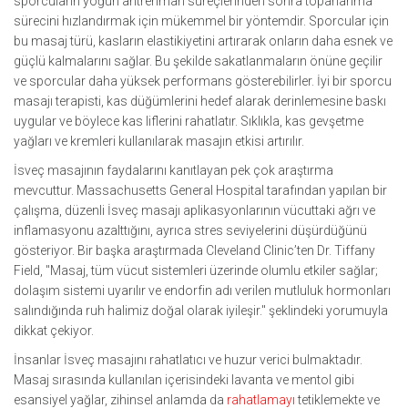
sporcuların yoğun antrenman süreçlerinden sonra toparlanma
sürecini hızlandırmak için mükemmel bir yöntemdir. Sporcular için
bu masaj türü, kasların elastikiyetini artırarak onların daha esnek ve
güçlü kalmalarını sağlar. Bu şekilde sakatlanmaların önüne geçilir
ve sporcular daha yüksek performans gösterebilirler. İyi bir sporcu
masajı terapisti, kas düğümlerini hedef alarak derinlemesine baskı
uygular ve böylece kas liflerini rahatlatır. Sıklıkla, kas gevşetme
yağları ve kremleri kullanılarak masajın etkisi artırılır.
İsveç masajının faydalarını kanıtlayan pek çok araştırma
mevcuttur. Massachusetts General Hospital tarafından yapılan bir
çalışma, düzenli İsveç masajı aplikasyonlarının vücuttaki ağrı ve
inflamasyonu azalttığını, ayrıca stres seviyelerini düşürdüğünü
gösteriyor. Bir başka araştırmada Cleveland Clinic’ten Dr. Tiffany
Field, "Masaj, tüm vücut sistemleri üzerinde olumlu etkiler sağlar;
dolaşım sistemi uyarılır ve endorfin adı verilen mutluluk hormonları
salındığında ruh halimiz doğal olarak iyileşir." şeklindeki yorumuyla
dikkat çekiyor.
İnsanlar İsveç masajını rahatlatıcı ve huzur verici bulmaktadır.
Masaj sırasında kullanılan içerisindeki lavanta ve mentol gibi
esansiyel yağlar, zihinsel anlamda da
rahatlamayı
tetiklemekte ve