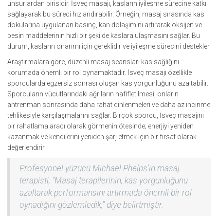
unsurlardan birisidir. İsveç masajı, kasların iyileşme sürecine katkı
sağlayarak bu süreci hızlandırabilir. Örneğin, masaj sırasında kas
dokularına uygulanan basınç, kan dolaşımını artırarak oksijen ve
besin maddelerinin hızlı bir şekilde kaslara ulaşmasını sağlar. Bu
durum, kasların onarımı için gereklidir ve iyileşme sürecini destekler.
Araştırmalara göre, düzenli masaj seansları kas sağlığını
korumada önemli bir rol oynamaktadır. İsveç masajı özellikle
sporcularda egzersiz sonrası oluşan kas yorgunluğunu azaltabilir.
Sporcuların vücutlarındaki ağrıların hafifletilmesi, onların
antrenman sonrasında daha rahat dinlenmeleri ve daha az incinme
tehlikesiyle karşılaşmalarını sağlar. Birçok sporcu, İsveç masajını
bir rahatlama aracı olarak görmenin ötesinde; enerjiyi yeniden
kazanmak ve kendilerini yeniden şarj etmek için bir fırsat olarak
değerlendirir.
Profesyonel yüzücü Michael Phelps'in masaj
terapisti, "Masaj terapilerinin, kas yorgunluğunu
azaltarak performansını artırmada önemli bir rol
oynadığını gözlemledik," diye belirtmiştir.