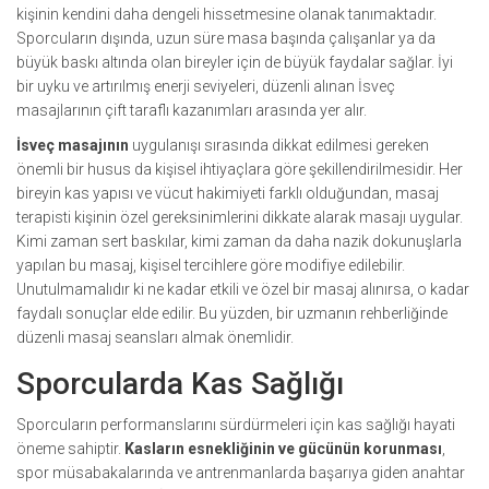
kişinin kendini daha dengeli hissetmesine olanak tanımaktadır.
Sporcuların dışında, uzun süre masa başında çalışanlar ya da
büyük baskı altında olan bireyler için de büyük faydalar sağlar. İyi
bir uyku ve artırılmış enerji seviyeleri, düzenli alınan İsveç
masajlarının çift taraflı kazanımları arasında yer alır.
İsveç masajının
uygulanışı sırasında dikkat edilmesi gereken
önemli bir husus da kişisel ihtiyaçlara göre şekillendirilmesidir. Her
bireyin kas yapısı ve vücut hakimiyeti farklı olduğundan, masaj
terapisti kişinin özel gereksinimlerini dikkate alarak masajı uygular.
Kimi zaman sert baskılar, kimi zaman da daha nazik dokunuşlarla
yapılan bu masaj, kişisel tercihlere göre modifiye edilebilir.
Unutulmamalıdır ki ne kadar etkili ve özel bir masaj alınırsa, o kadar
faydalı sonuçlar elde edilir. Bu yüzden, bir uzmanın rehberliğinde
düzenli masaj seansları almak önemlidir.
Sporcularda Kas Sağlığı
Sporcuların performanslarını sürdürmeleri için kas sağlığı hayati
öneme sahiptir.
Kasların esnekliğinin ve gücünün korunması
,
spor müsabakalarında ve antrenmanlarda başarıya giden anahtar