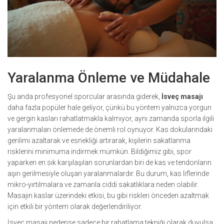
Yaralanma Önleme ve Müdahale
Şu anda profesyonel sporcular arasında giderek,
İsveç masajı
daha fazla popüler hale geliyor, çünkü bu yöntem yalnızca yorgun
ve gergin kasları rahatlatmakla kalmıyor, aynı zamanda sporla ilgili
yaralanmaları önlemede de önemli rol oynuyor. Kas dokularındaki
gerilimi azaltarak ve esnekliği artırarak, kişilerin sakatlanma
risklerini minimuma indirmek mümkün. Bildiğimiz gibi, spor
yaparken en sık karşılaşılan sorunlardan biri de kas ve tendonların
aşırı gerilmesiyle oluşan yaralanmalardır. Bu durum, kas liflerinde
mikro-yırtılmalara ve zamanla ciddi sakatlıklara neden olabilir.
Masajın kaslar üzerindeki etkisi, bu gibi riskleri önceden azaltmak
için etkili bir yöntem olarak değerlendiriliyor.
İsveç masajı nedense sadece bir rahatlama tekniği olarak duyulsa