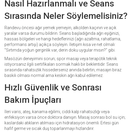
Nasıl Hazırlanmalı ve Seans
Sırasında Neler Söylemelisiniz?
Randevu öncesi ağır yemek yemeyin, alkolden kaçının ve açık
yaralar varsa durumu bildirin. Seans başladığında ağrı eşiğinizi,
hassas bölgeleri ve hangi hedeflerinizi (ağrı azaltma, rahatlama,
performans artışı) açıkça söyleyin. İletişim kısa ve net olmalı:
"Sırtımda yoğun gerginlik var, derin doku uygular mısın?" gibi.
Masözün deneyimini sorun; spor masajı veya terapötik teknik
istiyorsanız ilgili sertifikaları sormak haklı bir beklentidir. Seans
sırasında rahatsızlık hissederseniz anında belirtin; masajın biraz
baskılı olması normal ama keskin ağrı kabul edilemez.
Hızlı Güvenlik ve Sonrası
Bakım İpuçları
İleri varis, ateş, kanama eğilimi, ciddi kalp rahatsızlığı veya
enfeksiyon varsa önce doktora danışın. Masaj sonrası bol su için;
kaslardaki atıkların atılması için hidratasyon önemli. Ertesi gün
hafif germe ve sıcak duş toparlanmayı hızlandırır.