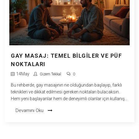
GAY MASAJ: TEMEL BILGILER VE PÜF
NOKTALARI
14
May
Gizem Tekkal
0
Bu rehberde, gay masajının ne olduğundan başlayıp, farklı
teknikleri ve dikkat edilmesi gereken noktaları bulacaksın.
Hem yeni başlayanlar hem de deneyimli olanlar için kullanışlı
bilgilerle dolu. Doğru ortam hazırlamadan, masaj sırasında
Devamını Oku
iletişime kadar işin püf noktalarına değiniyor. Partnerinle
arandaki bağı güçlendirecek önerilerle pratiğe dökmek kolay.
Gerçekten rahatlamak ve keyif almak isteyenler için pratik
ipuçları içeriyor.