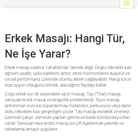
G
e
z
i
n
Erkek Masajı: Hangi Tür,
m
e
y
Ne İşe Yarar?
i
a
ç
Erkek masajı sadece ‘rahatlamak’ demek değil. Doğru teknikler kas
/
ağrısını azaltır, uyku kalitesini artırır, stres hormonlarını düşürür ve
k
cinsel performans üzerinde olumlu etkiler sağlayabilir. Hangi türün
a
size uygun olduğunu bilmek, alacağınız faydayı katlar.
p
Çoğu erkek için ilk seçenekler spor masajı, Tay (Thai) masajı,
a
sensual/erotik masaj ve terapötik yöntemlerdir. Spor masajı
t
antrenman sonrası toparlanmayı hızlandırır, perküsyon veya derin
doku teknikleri kas gerginliğini çözer. Tay masajı esneklik ve enerji
üzerinde çalışır; zeminde yapılan germe ve baskı kombinasyonları
vardır. Sensual veya erotic masaj ise çift ilişkilerinde yakınlık ve
rahatlama amaçlı uygulanır.