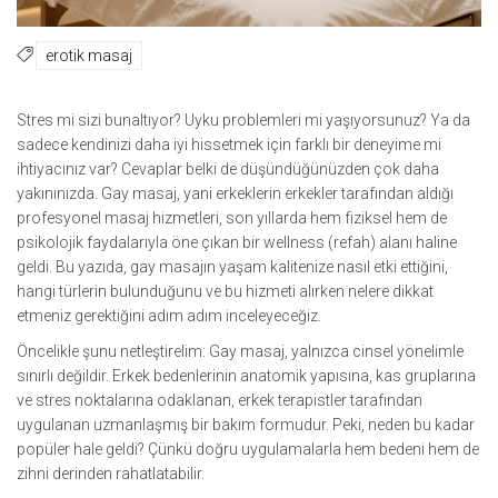
erotik masaj
Stres mi sizi bunaltıyor? Uyku problemleri mi yaşıyorsunuz? Ya da
sadece kendinizi daha iyi hissetmek için farklı bir deneyime mi
ihtiyacınız var? Cevaplar belki de düşündüğünüzden çok daha
yakınınızda. Gay masaj, yani erkeklerin erkekler tarafından aldığı
profesyonel masaj hizmetleri, son yıllarda hem fiziksel hem de
psikolojik faydalarıyla öne çıkan bir wellness (refah) alanı haline
geldi. Bu yazıda, gay masajın yaşam kalitenize nasıl etki ettiğini,
hangi türlerin bulunduğunu ve bu hizmeti alırken nelere dikkat
etmeniz gerektiğini adım adım inceleyeceğiz.
Öncelikle şunu netleştirelim: Gay masaj, yalnızca cinsel yönelimle
sınırlı değildir. Erkek bedenlerinin anatomik yapısına, kas gruplarına
ve stres noktalarına odaklanan, erkek terapistler tarafından
uygulanan uzmanlaşmış bir bakım formudur. Peki, neden bu kadar
popüler hale geldi? Çünkü doğru uygulamalarla hem bedeni hem de
zihni derinden rahatlatabilir.