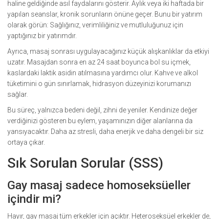
haline geldiğinde asıl faydalarını gösterir. Aylık veya iki haftada bir
yapılan seanslar, kronik sorunların önüne geçer. Bunu bir yatırım
olarak görün: Sağlığınız, verimliliğiniz ve mutluluğunuz için
yaptığınız bir yatırımdır.
Ayrıca, masaj sonrası uygulayacağınız küçük alışkanlıklar da etkiyi
uzatır. Masajdan sonra en az 24 saat boyunca bol su içmek,
kaslardaki laktik asidin atılmasına yardımcı olur. Kahve ve alkol
tüketimini o gün sınırlamak, hidrasyon düzeyinizi korumanızı
sağlar.
Bu süreç, yalnızca bedeni değil, zihni de yeniler. Kendinize değer
verdiğinizi gösteren bu eylem, yaşamınızın diğer alanlarına da
yansıyacaktır. Daha az stresli, daha enerjik ve daha dengeli bir siz
ortaya çıkar.
Sık Sorulan Sorular (SSS)
Gay masaj sadece homoseksüeller
içindir mi?
Hayır, gay masaj tüm erkekler için açıktır. Heteroseksüel erkekler de,