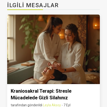
İLGILI MESAJLAR
Kraniosakral Terapi: Stresle
Mücadelede Gizli Silahınız
tarafından gönderildi
Leyla Aksoy
- 7 Eyl