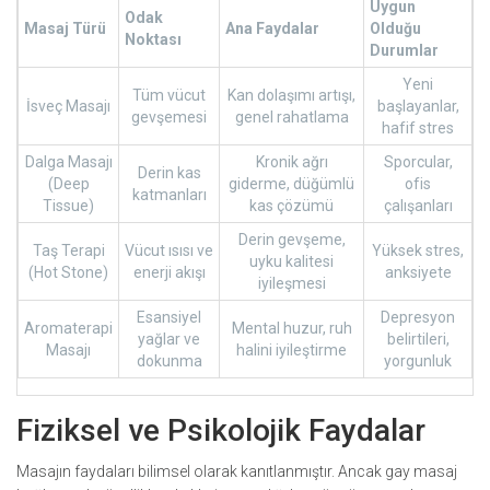
Uygun
Odak
Masaj Türü
Ana Faydalar
Olduğu
Noktası
Durumlar
Yeni
Tüm vücut
Kan dolaşımı artışı,
İsveç Masajı
başlayanlar,
gevşemesi
genel rahatlama
hafif stres
Dalga Masajı
Kronik ağrı
Sporcular,
Derin kas
(Deep
giderme, düğümlü
ofis
katmanları
Tissue)
kas çözümü
çalışanları
Derin gevşeme,
Taş Terapi
Vücut ısısı ve
Yüksek stres,
uyku kalitesi
(Hot Stone)
enerji akışı
anksiyete
iyileşmesi
Esansiyel
Depresyon
Aromaterapi
Mental huzur, ruh
yağlar ve
belirtileri,
Masajı
halini iyileştirme
dokunma
yorgunluk
Fiziksel ve Psikolojik Faydalar
Masajın faydaları bilimsel olarak kanıtlanmıştır. Ancak gay masaj