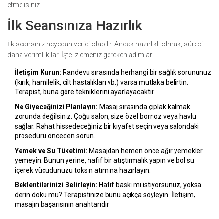
etmelisiniz.
İlk Seansınıza Hazırlık
İlk seansınız heyecan verici olabilir. Ancak hazırlıklı olmak, süreci
daha verimli kılar. İşte izlemeniz gereken adımlar:
İletişim Kurun:
Randevu sırasında herhangi bir sağlık sorununuz
(kırık, hamilelik, cilt hastalıkları vb.) varsa mutlaka belirtin.
Terapist, buna göre tekniklerini ayarlayacaktır.
Ne Giyeceğinizi Planlayın:
Masaj sırasında çıplak kalmak
zorunda değilsiniz. Çoğu salon, size özel bornoz veya havlu
sağlar. Rahat hissedeceğiniz bir kıyafet seçin veya salondaki
prosedürü önceden sorun.
Yemek ve Su Tüketimi:
Masajdan hemen önce ağır yemekler
yemeyin. Bunun yerine, hafif bir atıştırmalık yapın ve bol su
içerek vücudunuzu toksin atımına hazırlayın.
Beklentilerinizi Belirleyin:
Hafif baskı mı istiyorsunuz, yoksa
derin doku mu? Terapistinize bunu açıkça söyleyin. İletişim,
masajın başarısının anahtarıdır.