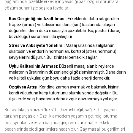
bağlamında, özellikle erkeklerin yaşadığı bazı özgün sorunlara
çözüm sunar. İşte başlıca faydalar:
Kas Gerginliğinin Azaltılması:
Erkeklerde daha sık görülen
trapez (omuz) ve latissimus dorsi (sırt) kaslarında oluşan
düğümler, derin doku masajıyla çözülebilir. Bu, postür (duruş
bozukluğu) sorunlarını da iyileştirir.
Stres ve Anksiyete Yönetimi:
Masaj sırasında salgılanan
oksitosin ve endorfin hormonları, kortizol (stres hormonu)
seviyelerini düşürür. Bu, zihinsel berraklık sağlar.
Uyku Kalitesinin Artması:
Düzenli masaj alan bireylerde
melatonin üretiminin düzenlendiği gözlemlenmiştir. Daha derin
ve kaliteli uykular, gün boyu daha fazla enerji demektir.
Özgüven Artışı:
Kendine zaman ayırmak ve bakmak, kişinin
kendi vücuduna karşı tutumunu olumlu yönde değiştirir. Bu,
ilişkilerde ve iş hayatında daha özgür davranmaya yol açar.
Bu faydalar, yalnızca "luks" bir hizmet değil, sağlıklı bir yaşam
tarzının parçasıdır. Özellikle modern yaşamın getirdiği oturma
pozisyonları ve ekran başında geçiren uzun saatler, erkek
bedenlerinde ciddi gerilimlere neden olur. Gay masaj, bu gerilimleri