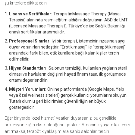
şu kriterlere dikkat edin:
Lisans ve Sertifikalar:
TerapistinMassage Therapy (Masaj
Terapisi) alanında resmi eğitim aldığını doğrulayın. ABD'de LMT
(Licensed Massage Therapist), Türkiye'de ise Sağlık Bakanlığı
onaylı sertifikalar aranmalıdır.
Profesyonel Sınırlar:
İyi bir terapist, istemcinin rızasına saygı
duyar ve sınırları netleştirir. "Erotik masaj" ile "terapötik masaj"
arasındaki farkı bilen, etik kurallara bağlı kalan kişiler tercih
edilmelidir.
Hijyen Standartları:
Salonun temizliği, kullanılan yağların steril
olması ve havluların değişimi hayati önem taşır. İlk görüşmede
ortamı değerlendirin.
Müşteri Yorumları:
Online platformlarda (Google Maps, Yelp
veya özel wellness siteleri) gerçek kullanıcı yorumlarını okuyun.
Tutarlı olumlu geri bildirimler, güvenilirliğin en büyük
göstergesidir.
Eğer bir yerde "özel hizmet" vaatleri duyarsanız, bu genellikle
profesyonelliğin eksik olduğunu gösterir. Amacınız yaşam kalitenizi
artırmaksa, terapötik yaklaşımlara sahip salonları tercih