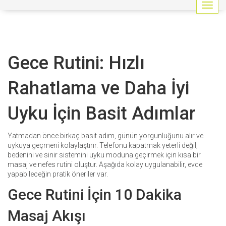
G
e
z
i
n
Gece Rutini: Hızlı
m
e
y
Rahatlama ve Daha İyi
i
a
Uyku İçin Basit Adımlar
ç
/
k
Yatmadan önce birkaç basit adım, günün yorgunluğunu alır ve
a
uykuya geçmeni kolaylaştırır. Telefonu kapatmak yeterli değil;
p
bedenini ve sinir sistemini uyku moduna geçirmek için kısa bir
a
masaj ve nefes rutini oluştur. Aşağıda kolay uygulanabilir, evde
t
yapabileceğin pratik öneriler var.
Gece Rutini İçin 10 Dakika
Masaj Akışı