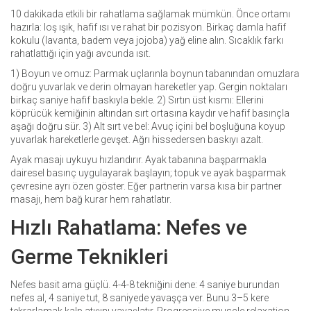
10 dakikada etkili bir rahatlama sağlamak mümkün. Önce ortamı
hazırla: loş ışık, hafif ısı ve rahat bir pozisyon. Birkaç damla hafif
kokulu (lavanta, badem veya jojoba) yağ eline alın. Sıcaklık farkı
rahatlattığı için yağı avcunda ısıt.
1) Boyun ve omuz: Parmak uçlarınla boynun tabanından omuzlara
doğru yuvarlak ve derin olmayan hareketler yap. Gergin noktaları
birkaç saniye hafif baskıyla bekle. 2) Sırtın üst kısmı: Ellerini
köprücük kemiğinin altından sırt ortasına kaydır ve hafif basınçla
aşağı doğru sür. 3) Alt sırt ve bel: Avuç içini bel boşluğuna koyup
yuvarlak hareketlerle gevşet. Ağrı hissedersen baskıyı azalt.
Ayak masajı uykuyu hızlandırır. Ayak tabanına başparmakla
dairesel basınç uygulayarak başlayın; topuk ve ayak başparmak
çevresine ayrı özen göster. Eğer partnerin varsa kısa bir partner
masajı, hem bağ kurar hem rahatlatır.
Hızlı Rahatlama: Nefes ve
Germe Teknikleri
Nefes basit ama güçlü. 4-4-8 tekniğini dene: 4 saniye burundan
nefes al, 4 saniye tut, 8 saniyede yavaşça ver. Bunu 3–5 kere