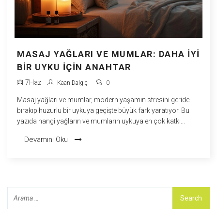
MASAJ YAĞLARI VE MUMLAR: DAHA İYI
BIR UYKU İÇIN ANAHTAR
7
Haz
Kaan Dalgıç
0
Masaj yağları ve mumlar, modern yaşamın stresini geride
bırakıp huzurlu bir uykuya geçişte büyük fark yaratıyor. Bu
yazıda hangi yağların ve mumların uykuya en çok katkı
sağladığını, nasıl ve ne zaman kullanılmaları gerektiğini pratik
Devamını Oku
önerilerle ele alıyorum. İster uykusuz gecelerden şikayetçi
olun, ister yatmadan önce gevşemenin yollarını arayın,
burada aradığınız çözümleri bulabilirsiniz. Sadece faydaları
değil, yanlış bilinen detaylara da açıklık getiriyorum.