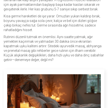
tekrarlamak kalp atışını yavaşlatır. Progressive muscle relaxation
için ayak parmaklarından başlayıp başa kadar kasları sıkarak ve
gevşeterek ilerle. Her kas grubunu 5-7 saniye sıkıp serbest bırak.
Kısa germe hareketleri de işe yarar: Omuzları yukarı kaldırıp bırak,
boyunu yavaşça sağa sola çevir, kalça ve bel için dizleri göğse
çekip birkaç nefes tut. Germe sırasında ağrı hissetme; sadece
rahatladığını hisset.
Rutinini düzenli tutmak en önemlisi. Aynı saatte yatmak, ağır
yemekten kaçınmak ve yatmadan 30 dakika önce ekranları
kapatmak uyku kaliteni artırır. Sitedeki ayurvedik masaj, abhyanga
ve prenetal masaj gibi rehberler gece rutinin için ilham verebilir.
Küçük alışkanlık değişiklikleri, daha hızlı uyku ve daha dinç sabahlar
getirir—denemeye değer, değil mi?