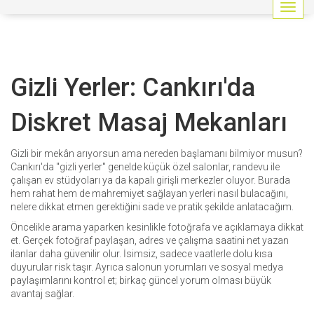
G
e
z
i
n
Gizli Yerler: Cankırı'da
m
e
y
Diskret Masaj Mekanları
i
a
ç
Gizli bir mekân arıyorsun ama nereden başlamanı bilmiyor musun?
/
Cankırı'da "gizli yerler" genelde küçük özel salonlar, randevu ile
k
çalışan ev stüdyoları ya da kapalı girişli merkezler oluyor. Burada
a
hem rahat hem de mahremiyet sağlayan yerleri nasıl bulacağını,
p
nelere dikkat etmen gerektiğini sade ve pratik şekilde anlatacağım.
a
Öncelikle arama yaparken kesinlikle fotoğrafa ve açıklamaya dikkat
t
et. Gerçek fotoğraf paylaşan, adres ve çalışma saatini net yazan
ilanlar daha güvenilir olur. İsimsiz, sadece vaatlerle dolu kısa
duyurular risk taşır. Ayrıca salonun yorumları ve sosyal medya
paylaşımlarını kontrol et; birkaç güncel yorum olması büyük
avantaj sağlar.