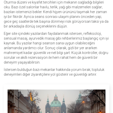
Oturma düzeni ve kıyafet tercihleri için mekanın sağladığı bilgileri
oku. Bazı özel salonlar havlu, terlik, yağ gibi malzemeleri sağlar;
bazıları istemenizi bekler. Kendi hijyen ürününü taşımak her zaman
iyi bir fikirdir. Ayrıca seans sonrası ulaşım planını önceden yap;
gece geç saatlerde tek başına dönmeyi risk görüyorsan taksi ya da
bir arkadaşla dönüş seçeneklerini düşün.
Eğer site içindeki yazılardan faydalanmak istersen, refleksoloji,
sensual masaj, ayurvedik masaj gibi rehberlerimiz başlangıç için iyi
kaynak. Bu yazılar hangi seansın sana uygun olabileceğini
anlamanda yardımcı olur. Sonuç olarak, gizli bir yer ararken
mahremiyet kadar güvenlik ve net bilgi şart. Küçük kontroller, doğru
sorular ve akıllı rezervasyon ile hem rahat hem de güvenli bir
deneyim yaşayabilirsin.
İstersen bulduğun bazı mekanlar hakkında yorum bırak; topluluk
deneyimleri diğer ziyaretçilere yol gösterir ve güvenliği artırır.