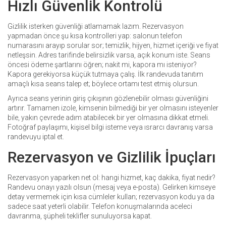
Hızlı Güvenlik Kontrolü
Gizlilik isterken güvenliği atlamamak lazım. Rezervasyon
yapmadan önce şu kısa kontrolleri yap: salonun telefon
numarasını arayıp sorular sor; temizlik, hijyen, hizmet içeriği ve fiyat
netleşsin. Adres tarifinde belirsizlik varsa, açık konum iste. Seans
öncesi ödeme şartlarını öğren; nakit mi, kapora mı isteniyor?
Kapora gerekiyorsa küçük tutmaya çalış. İlk randevuda tanıtım
amaçlı kısa seans talep et; böylece ortamı test etmiş olursun.
Ayrıca seans yerinin giriş çıkışının gözlenebilir olması güvenliğini
artırır. Tamamen izole, kimsenin bilmediği bir yer olmasını isteyenler
bile, yakın çevrede adım atabilecek bir yer olmasına dikkat etmeli.
Fotoğraf paylaşımı, kişisel bilgi isteme veya ısrarcı davranış varsa
randevuyu iptal et.
Rezervasyon ve Gizlilik İpuçları
Rezervasyon yaparken net ol: hangi hizmet, kaç dakika, fiyat nedir?
Randevu onayı yazılı olsun (mesaj veya e-posta). Gelirken kimseye
detay vermemek için kısa cümleler kullan; rezervasyon kodu ya da
sadece saat yeterli olabilir. Telefon konuşmalarında aceleci
davranma, şüpheli teklifler sunuluyorsa kapat.