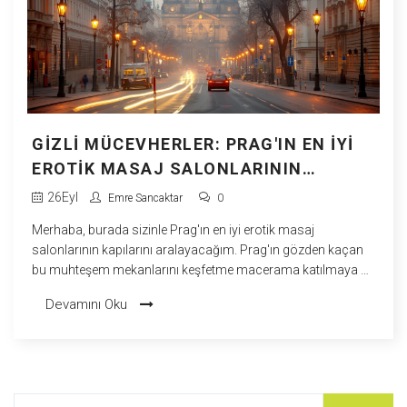
GIZLI MÜCEVHERLER: PRAG'IN EN İYI
EROTIK MASAJ SALONLARININ
ORTAYA ÇIKARILMASI
26
Eyl
Emre Sancaktar
0
Merhaba, burada sizinle Prag'ın en iyi erotik masaj
salonlarının kapılarını aralayacağım. Prag'ın gözden kaçan
bu muhteşem mekanlarını keşfetme macerama katılmaya ne
dersiniz? Bu şehrin gizli hazinelerini bir araya getirdim ve
Devamını Oku
sizinle paylaşmak için sabırsızlanıyorum. Sahte adreslerden
ve kalitesiz hizmetlerden uzak durmanız için, özenle seçilmiş,
kaliteli ve güvenilir masaj salonlarına götüreceğim sizi.
Benimle bu eşsiz deneyimi yaşamaya hazır mısınız?