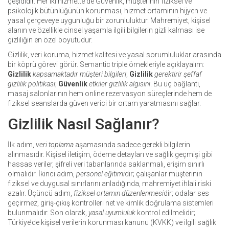
çeşididir
. Her iki hizmette de
Güvenlik
,
müşterinin fiziksel ve
psikolojik bütünlüğünün korunması, hizmet ortamının hijyen ve
yasal çerçeveye uygunluğu
bir zorunluluktur.
Mahremiyet
,
kişisel
alanın ve özellikle cinsel yaşamla ilgili bilgilerin gizli kalması
ise
gizliliğin en özel boyutudur.
Gizlilik, veri koruma, hizmet kalitesi ve yasal sorumluluklar arasında
bir köprü görevi görür. Semantic triple örnekleriyle açıklayalım:
Gizlilik
kapsamaktadır
müşteri bilgileri
;
Gizlilik
gerektirir
şeffaf
gizlilik politikası
;
Güvenlik
etkiler
gizlilik algısını
. Bu üç bağlantı,
masaj salonlarının hem online rezervasyon süreçlerinde hem de
fiziksel seanslarda güven verici bir ortam yaratmasını sağlar.
Gizlilik Nasıl Sağlanır?
İlk adım,
veri toplama
aşamasında sadece gerekli bilgilerin
alınmasıdır. Kişisel iletişim, ödeme detayları ve sağlık geçmişi gibi
hassas veriler, şifreli veri tabanlarında saklanmalı, erişim sınırlı
olmalıdır. İkinci adım,
personel eğitimi
dir; çalışanlar müşterinin
fiziksel ve duygusal sınırlarını anladığında, mahremiyet ihlali riski
azalır. Üçüncü adım,
fiziksel ortamın düzenlenmesi
dir; odalar ses
geçirmez, giriş-çıkış kontrolleri net ve kimlik doğrulama sistemleri
bulunmalıdır. Son olarak,
yasal uyumluluk
kontrol edilmelidir;
Türkiye’de kişisel verilerin korunması kanunu (KVKK) ve ilgili sağlık