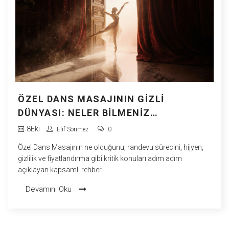
ÖZEL DANS MASAJININ GIZLI
DÜNYASI: NELER BILMENIZ
GEREKIYOR?
8
Eki
Elif Sönmez
0
Özel Dans Masajının ne olduğunu, randevu sürecini, hijyen,
gizlilik ve fiyatlandırma gibi kritik konuları adım adım
açıklayan kapsamlı rehber.
Devamını Oku