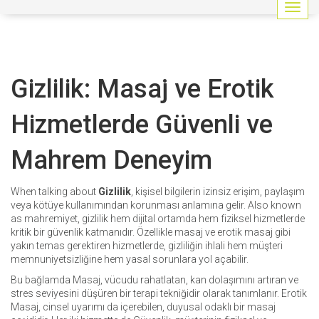
G
e
z
i
n
Gizlilik: Masaj ve Erotik
m
e
y
Hizmetlerde Güvenli ve
i
a
Mahrem Deneyim
ç
/
k
When talking about
Gizlilik
,
kişisel bilgilerin izinsiz erişim, paylaşım
a
veya kötüye kullanımından korunması anlamına gelir
. Also known
p
as
mahremiyet
, gizlilik hem dijital ortamda hem fiziksel hizmetlerde
a
kritik bir güvenlik katmanıdır. Özellikle masaj ve erotik masaj gibi
t
yakın temas gerektiren hizmetlerde, gizliliğin ihlali hem müşteri
memnuniyetsizliğine hem yasal sorunlara yol açabilir.
Bu bağlamda
Masaj
,
vücudu rahatlatan, kan dolaşımını artıran ve
stres seviyesini düşüren bir terapi tekniğidir
olarak tanımlanır.
Erotik
Masaj
,
cinsel uyarımı da içerebilen, duyusal odaklı bir masaj