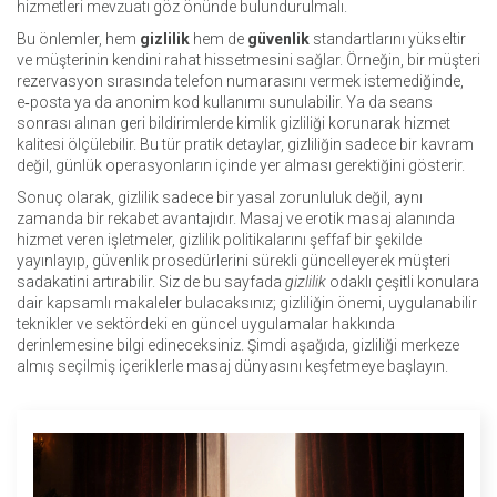
hizmetleri mevzuatı göz önünde bulundurulmalı.
Bu önlemler, hem
gizlilik
hem de
güvenlik
standartlarını yükseltir
ve müşterinin kendini rahat hissetmesini sağlar. Örneğin, bir müşteri
rezervasyon sırasında telefon numarasını vermek istemediğinde,
e‑posta ya da anonim kod kullanımı sunulabilir. Ya da seans
sonrası alınan geri bildirimlerde kimlik gizliliği korunarak hizmet
kalitesi ölçülebilir. Bu tür pratik detaylar, gizliliğin sadece bir kavram
değil, günlük operasyonların içinde yer alması gerektiğini gösterir.
Sonuç olarak, gizlilik sadece bir yasal zorunluluk değil, aynı
zamanda bir rekabet avantajıdır. Masaj ve erotik masaj alanında
hizmet veren işletmeler, gizlilik politikalarını şeffaf bir şekilde
yayınlayıp, güvenlik prosedürlerini sürekli güncelleyerek müşteri
sadakatini artırabilir. Siz de bu sayfada
gizlilik
odaklı çeşitli konulara
dair kapsamlı makaleler bulacaksınız; gizliliğin önemi, uygulanabilir
teknikler ve sektördeki en güncel uygulamalar hakkında
derinlemesine bilgi edineceksiniz. Şimdi aşağıda, gizliliği merkeze
almış seçilmiş içeriklerle masaj dünyasını keşfetmeye başlayın.