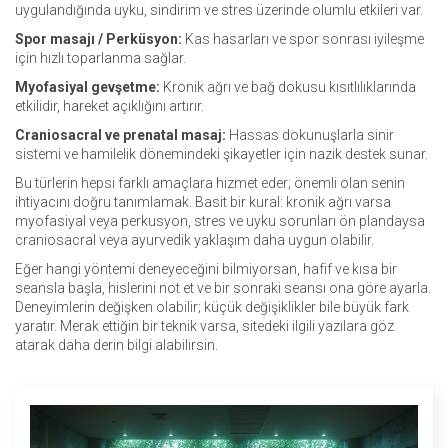
uygulandığında uyku, sindirim ve stres üzerinde olumlu etkileri var.
Spor masajı / Perküsyon:
Kas hasarları ve spor sonrası iyileşme
için hızlı toparlanma sağlar.
Myofasiyal gevşetme:
Kronik ağrı ve bağ dokusu kısıtlılıklarında
etkilidir, hareket açıklığını artırır.
Craniosacral ve prenatal masaj:
Hassas dokunuşlarla sinir
sistemi ve hamilelik dönemindeki şikayetler için nazik destek sunar.
Bu türlerin hepsi farklı amaçlara hizmet eder; önemli olan senin
ihtiyacını doğru tanımlamak. Basit bir kural: kronik ağrı varsa
myofasiyal veya perkusyon, stres ve uyku sorunları ön plandaysa
craniosacral veya ayurvedik yaklaşım daha uygun olabilir.
Eğer hangi yöntemi deneyeceğini bilmiyorsan, hafif ve kısa bir
seansla başla, hislerini not et ve bir sonraki seansı ona göre ayarla.
Deneyimlerin değişken olabilir; küçük değişiklikler bile büyük fark
yaratır. Merak ettiğin bir teknik varsa, sitedeki ilgili yazılara göz
atarak daha derin bilgi alabilirsin.