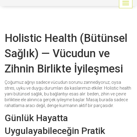
G
e
z
i
n
Holistic Health (Bütünsel
m
e
y
Sağlık) — Vücudun ve
i
a
Zihnin Birlikte İyileşmesi
ç
/
k
Çoğumuz ağrıyı sadece vücudun sorunu zannediyoruz; oysa
a
stres, uyku ve duygu durumları da kaslarımızı etkiler. Holistic health
p
yani bütünsel sağlık, bu bağlantıyı esas alır: beden, zihin ve çevre
a
birlikteie ele alınınca gerçek iyileşme başlar. Masaj burada sadece
t
rahatlama aracı değil, denge kurmanın aktif bir parçasıdır.
Günlük Hayatta
Uygulayabileceğin Pratik