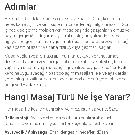
Adımlar
Her sabah 5 dakikalık nefes egzersiziyle başla. Derin, kontrollü
nefes kan akışını ve sinir sistemini düzenler; ağrı algısını azaltır. Gün
içinde kısa germe molaları ver; masa başında çalışanların omuz ve
boyun gerginliğini düşürür. Uyku rutini oluştur: yatmadan önce
ağrıyan bölgeye hafif ısı uygulamak (sıcak su torbası veya ılık duş)
kas spazmını azaltır ve daha hızlı uykuya geçmeni sağlar.
Masaj yağları ve aromaterapi mumları uykuyu ve rahatlamayı
destekler. Lavanta veya bergamot gibi kokular sakinleştirir; badem
yağı veya susam yağı masaj için güvenli ve kayganlık sağlar. Evde
kendine uygulayacağın basit dolaşım masajları ile el ve ayaklardaki
yorgunluğu azaltabilirsin: dairesel hareketlerle hafifçe bastır ve her
bölgeye 1–2 dakika ayır.
Hangi Masaj Türü Ne İşe Yarar?
Her masaj herkes için aynı etkiyi vermez. İşte kısa ve net özet:
Refleksoloji:
Ayak ve ellerdeki noktalara bastırarak genel
rahatlama ve sindirim, uyku gibi fonksiyonlara destek verir.
Ayurvedik / Abhyanga:
Enerji dengesini hedefler; düzenli