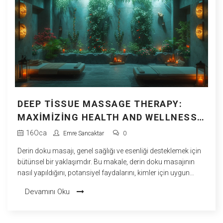
DEEP TISSUE MASSAGE THERAPY:
MAXIMIZING HEALTH AND WELLNESS
BENEFITS
16
Oca
Emre Sancaktar
0
Derin doku masajı, genel sağlığı ve esenliği desteklemek için
bütünsel bir yaklaşımdır. Bu makale, derin doku masajının
nasıl yapıldığını, potansiyel faydalarını, kimler için uygun
olduğunu ve yan etkileri gibi önemli noktaları ele alacak.
Devamını Oku
Ayrıca, bu popüler terapiyi hayatınıza nasıl entegre
edebileceğiniz, tedaviyi en iyi şekilde nasıl yaşayabileceğiniz
ve masajı daha verimli kılacak ipuçları da sunacak.