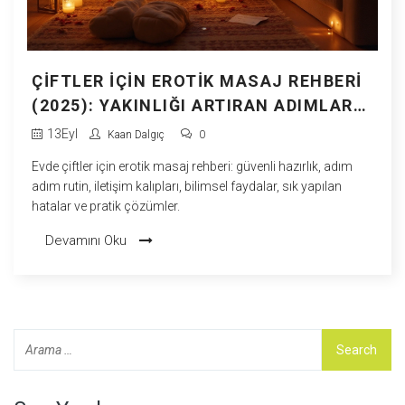
ÇIFTLER İÇIN EROTIK MASAJ REHBERI
(2025): YAKINLIĞI ARTIRAN ADIMLAR
VE İPUÇLARI
13
Eyl
Kaan Dalgıç
0
Evde çiftler için erotik masaj rehberi: güvenli hazırlık, adım
adım rutin, iletişim kalıpları, bilimsel faydalar, sık yapılan
hatalar ve pratik çözümler.
Devamını Oku