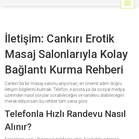
G
e
z
i
n
İletişim: Cankırı Erotik
m
e
y
Masaj Salonlarıyla Kolay
i
a
Bağlantı Kurma Rehberi
ç
/
k
Cankırı’da bir masaj salonu arıyorsan, en önemli adım doğru
a
iletişim bilgilerini bulmak. Telefon, e‑posta ya da sosyal medya
p
üzerinden nasıl sorular sorabileceğini ve randevu alabileceğini
a
merak ediyorsan, bu rehber tam sana göre.
t
Telefonla Hızlı Randevu Nasıl
Alınır?