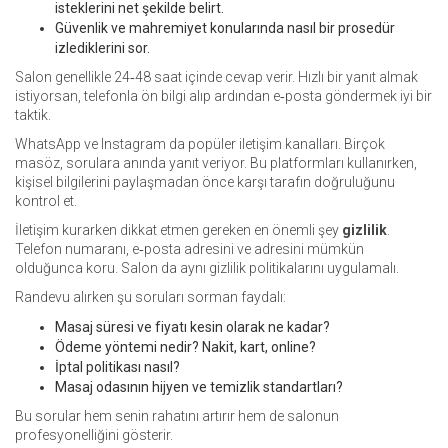
isteklerini net şekilde belirt.
Güvenlik ve mahremiyet konularında nasıl bir prosedür
izlediklerini sor.
Salon genellikle 24‑48 saat içinde cevap verir. Hızlı bir yanıt almak
istiyorsan, telefonla ön bilgi alıp ardından e‑posta göndermek iyi bir
taktik.
WhatsApp ve Instagram da popüler iletişim kanalları. Birçok
masöz, sorulara anında yanıt veriyor. Bu platformları kullanırken,
kişisel bilgilerini paylaşmadan önce karşı tarafın doğruluğunu
kontrol et.
İletişim kurarken dikkat etmen gereken en önemli şey
gizlilik
.
Telefon numaranı, e‑posta adresini ve adresini mümkün
olduğunca koru. Salon da aynı gizlilik politikalarını uygulamalı.
Randevu alırken şu soruları sorman faydalı:
Masaj süresi ve fiyatı kesin olarak ne kadar?
Ödeme yöntemi nedir? Nakit, kart, online?
İptal politikası nasıl?
Masaj odasının hijyen ve temizlik standartları?
Bu sorular hem senin rahatını artırır hem de salonun
profesyonelliğini gösterir.