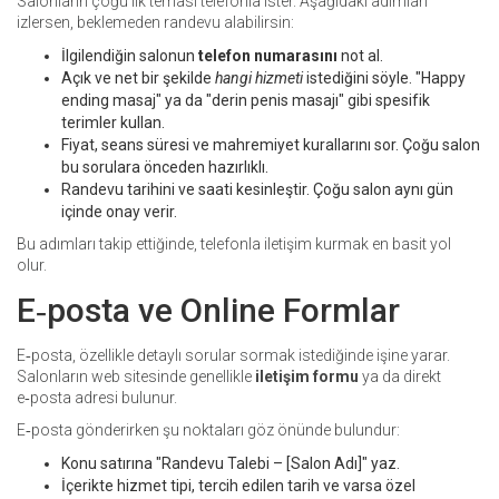
Salonların çoğu ilk teması telefonla ister. Aşağıdaki adımları
izlersen, beklemeden randevu alabilirsin:
İlgilendiğin salonun
telefon numarasını
not al.
Açık ve net bir şekilde
hangi hizmeti
istediğini söyle. "Happy
ending masaj" ya da "derin penis masajı" gibi spesifik
terimler kullan.
Fiyat, seans süresi ve mahremiyet kurallarını sor. Çoğu salon
bu sorulara önceden hazırlıklı.
Randevu tarihini ve saati kesinleştir. Çoğu salon aynı gün
içinde onay verir.
Bu adımları takip ettiğinde, telefonla iletişim kurmak en basit yol
olur.
E‑posta ve Online Formlar
E‑posta, özellikle detaylı sorular sormak istediğinde işine yarar.
Salonların web sitesinde genellikle
iletişim formu
ya da direkt
e‑posta adresi bulunur.
E‑posta gönderirken şu noktaları göz önünde bulundur:
Konu satırına "Randevu Talebi – [Salon Adı]" yaz.
İçerikte hizmet tipi, tercih edilen tarih ve varsa özel