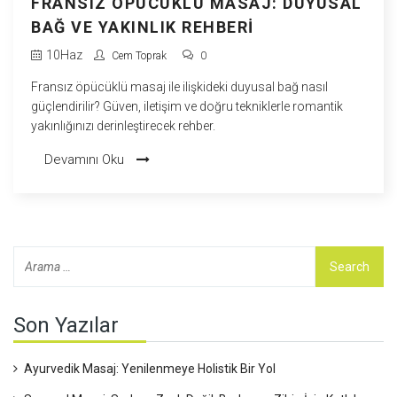
FRANSIZ ÖPÜCÜKLÜ MASAJ: DUYUSAL
BAĞ VE YAKINLIK REHBERI
10
Haz
Cem Toprak
0
Fransız öpücüklü masaj ile ilişkideki duyusal bağ nasıl
güçlendirilir? Güven, iletişim ve doğru tekniklerle romantik
yakınlığınızı derinleştirecek rehber.
Devamını Oku
Son Yazılar
Ayurvedik Masaj: Yenilenmeye Holistik Bir Yol