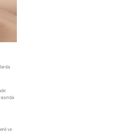
şlarda
dır.
ırasında
enli ve