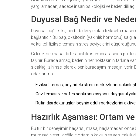
yargılamadan, sadece insan psikolojisi ve beden dili açı
Duyusal Bağ Nedir ve Nede
Duyusal bağ, iki kişinin birbirleriyle olan fiziksel temasın
bağlantıdır.
Bu bağ, oksitosin (yakınlık hormonu) salgılanm
ve kaliteli fiziksel temasın stres seviyelerini düşürdüğünü
Geleneksel masajda terapist ile istemci arasında prof
taşınır. Burada amaç, bedenin her noktasının farkına var
sıcaklığı, zihinsel olarak 'ben buradayım' mesajını verir.
odaklanma.
Fiziksel temas, beyindeki stres merkezlerini sakinleşti
Göz teması ve nefes senkronizasyonu, duygusal yakınlı
Rutin dışı dokunuşlar, beynin ödül merkezlerini aktive
Hazırlık Aşaması: Ortam v
Bu tür bir deneyimin başarısı, masaj başlamadan önce bel
mum ışığı yeterli değildir; ortamın koku, ses ve sıcaklık 