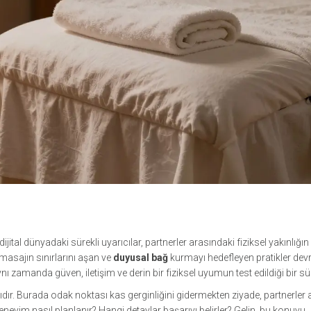
 dijital dünyadaki sürekli uyarıcılar, partnerler arasındaki fiziksel yakınlığın
 masajın sınırlarını aşan ve
duyusal bağ
kurmayı hedefleyen pratikler dev
nı zamanda güven, iletişim ve derin bir fiziksel uyumun test edildiği bir sür
dır. Burada odak noktası kas gerginliğini gidermekten ziyade, partnerler
r deneyim nasıl planlanır? Hangi detaylar başarıyı belirler? Gelin, bu konuyu