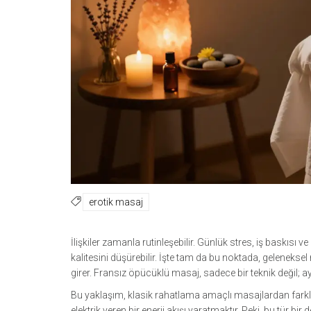
erotik masaj
İlişkiler zamanla rutinleşebilir. Günlük stres, iş baskısı ve
kalitesini düşürebilir. İşte tam da bu noktada, geleneksel
girer. Fransız öpücüklü masaj, sadece bir teknik değil; ay
Bu yaklaşım, klasik rahatlama amaçlı masajlardan farklı
elektrik veren bir enerji akışı yaratmaktır. Peki, bu tür bi