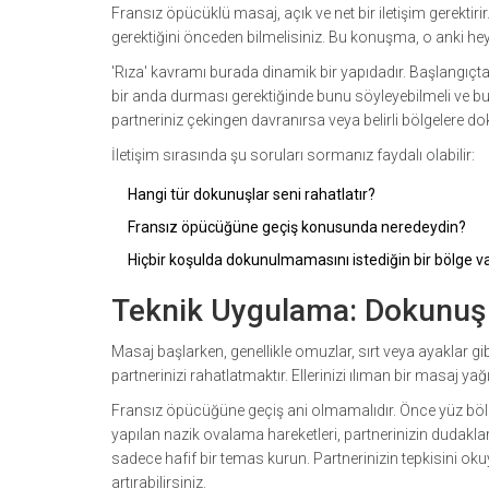
Fransız öpücüklü masaj, açık ve net bir iletişim gerektiri
gerektiğini önceden bilmelisiniz. Bu konuşma, o anki he
'Rıza' kavramı burada dinamik bir yapıdadır. Başlangıçta
bir anda durması gerektiğinde bunu söyleyebilmeli ve bu t
partneriniz çekingen davranırsa veya belirli bölgelere do
İletişim sırasında şu soruları sormanız faydalı olabilir:
Hangi tür dokunuşlar seni rahatlatır?
Fransız öpücüğüne geçiş konusunda neredeydin?
Hiçbir koşulda dokunulmamasını istediğin bir bölge v
Teknik Uygulama: Dokunuş 
Masaj başlarken, genellikle omuzlar, sırt veya ayaklar 
partnerinizi rahatlatmaktır. Ellerinizi ılıman bir masaj yağ
Fransız öpücüğüne geçiş ani olmamalıdır. Önce yüz bölg
yapılan nazik ovalama hareketleri, partnerinizin dudaklar
sadece hafif bir temas kurun. Partnerinizin tepkisini oku
artırabilirsiniz.