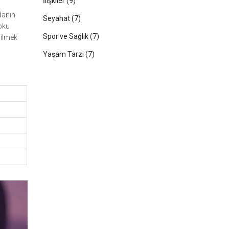
İlişkiler
(9)
danın
Seyahat
(7)
Koku
Spor ve Sağlık
(7)
bilmek
Yaşam Tarzı
(7)