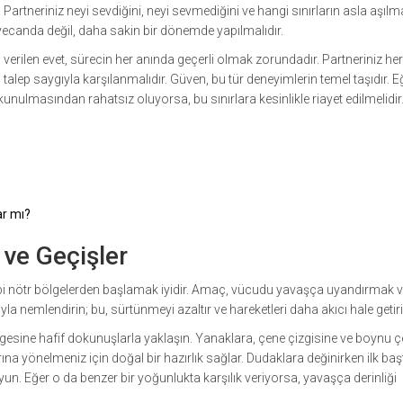
r. Partneriniz neyi sevdiğini, neyi sevmediğini ve hangi sınırların asla aşı
yecanda değil, daha sakin bir dönemde yapılmalıdır.
 verilen evet, sürecin her anında geçerli olmak zorundadır. Partneriniz he
alep saygıyla karşılanmalıdır. Güven, bu tür deneyimlerin temel taşıdır. E
kunulmasından rahatsız oluyorsa, bu sınırlara kesinlikle riayet edilmelidir
ar mı?
ve Geçişler
gibi nötr bölgelerden başlamak iyidir. Amaç, vücudu yavaşça uyandırmak 
ıyla nemlendirin; bu, sürtünmeyi azaltır ve hareketleri daha akıcı hale getiri
esine hafif dokunuşlarla yaklaşın. Yanaklara, çene çizgisine ve boynu ç
ına yönelmeniz için doğal bir hazırlık sağlar. Dudaklara değinirken ilk baş
yun. Eğer o da benzer bir yoğunlukta karşılık veriyorsa, yavaşça derinliği