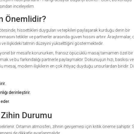
sından inceleyelim.
n Önemlidir?
 ötesinde, hissettikleri duyguları ve tepkileri paylaşarak kurduğu derin bir
asını tetikler ve partnerler arasında güven hissini artırır. Araştırmalar, 
 ve ilişkideki tatmin düzeyini yükselttiğini göstermektedir.
esyonel bir mesafe korunurken, fransız öpücüklü masaj tamamen özel bir
mak ve bu farkındalığı partnerle paylaşmaktır. Dokunuşun hızı, baskısı ve
 Bu mesaj, modern ilişkilerin en çok ihtiyaç duyduğu unsurlardan biridir: D
rir.
ğı derinleştirir.
 eder.
e Zihin Durumu
irlenir. Ortamın atmosferi, zihnin gevşemesi için kritik öneme sahiptir.
dengesi de dikkatle ayarlanmalıdır.