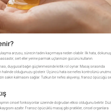
enir?
 ulaşma arzusu, sürecin tadını kaçırmaya neden olabilir. İlk hata, dokunu
hassastır; sert eller yerine parmak uçlarınızın gücünü kullanın.
ması, duygusal bağın güçlenmesinde kritik rol oynar. Masaj sırasında
im halinde olduğunuzu gösterir. Üçüncü hata ise nefes kontrolünü unutma
zin sakin kalmasını sağlar. Tutkun bir nefes alışverişi, fransız öpücüğü s
ış
etişimin cinsel fonksiyonlar üzerinde doğrudan etkisi olduğunu belirtir. Düz
s kaygısını azaltır. Fransız öpücüklü masaj gibi pratikler, cinsel organlara