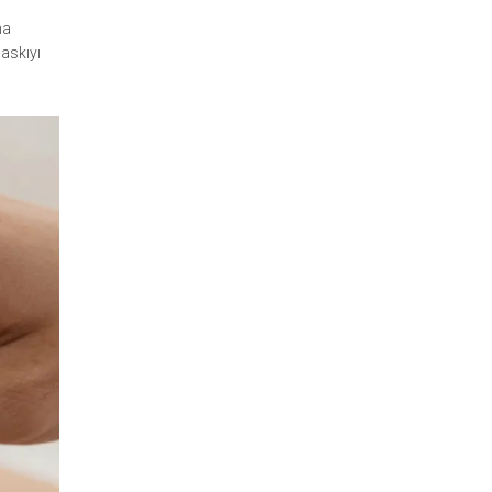
ma
baskıyı