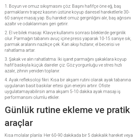
1. Boyun ve omuz sıkışmasını çöz: Başını hafifçe öne eğ, baş
parmaklarını trapez kasının üstüne koyup dairesel hareketlerle 30-
60 saniye masaj yap. Bu hareket omuz gerginliğini alır, baş ağrısını
azaltır ve odaklanmanı geri getirir.
2. El ve bilek masajı: Klavye kullanımı sonrası bileklerde gerginlik
olur. Parmağın tabanını avuç içine press yaparak 10-15 saniye sık,
parmak aralarını nazikçe çek. Kan akışı hızlanır, el becerisi ve
rahatlama artar.
3. Şakak ve alın rahatlatma: İki işaret parmağını şakaklara koyup
hafif baskıyla küçük daireler çiz. Göz yorgunluğu ve stres hızlı
azalır, zihnin yeniden toplanır.
4. Ayak refleksoloji fikri: Kısa bir akşam rutini olarak ayak tabanına
uygulanan basit baskılar ertesi gün enerjini artırır. Ofiste
uygulatamayabilirsin ama akşam 5-10 dakika ayak masajı iş
performansını olumlu etkiler.
Günlük rutine ekleme ve pratik
araçlar
Kısa molalar planla: Her 60-90 dakikada bir 5 dakikalık hareket veya