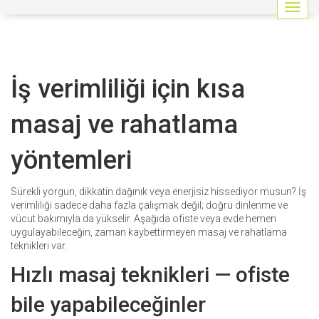
G
e
z
i
n
İş verimliliği için kısa
m
e
y
masaj ve rahatlama
i
a
yöntemleri
ç
/
k
Sürekli yorgun, dikkatin dağınık veya enerjisiz hissediyor musun? İş
a
verimliliği sadece daha fazla çalışmak değil; doğru dinlenme ve
p
vücut bakımıyla da yükselir. Aşağıda ofiste veya evde hemen
a
uygulayabileceğin, zaman kaybettirmeyen masaj ve rahatlama
t
teknikleri var.
Hızlı masaj teknikleri — ofiste
bile yapabileceğinler