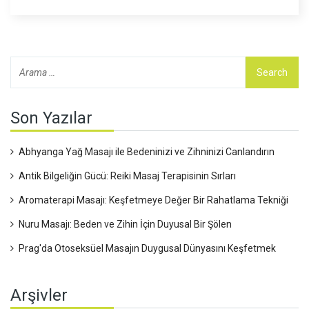
böylece üretkenliğimizi yükseltiyor. Kısacası, sandalye
masajı ile hem gevşeyin hem de işlerinizi hızlandırın! Haydi,
hep birlikte masaj sandalyesine!
Son Yazılar
Abhyanga Yağ Masajı ile Bedeninizi ve Zihninizi Canlandırın
Antik Bilgeliğin Gücü: Reiki Masaj Terapisinin Sırları
Aromaterapi Masajı: Keşfetmeye Değer Bir Rahatlama Tekniği
Nuru Masajı: Beden ve Zihin İçin Duyusal Bir Şölen
Prag'da Otoseksüel Masajın Duygusal Dünyasını Keşfetmek
Arşivler