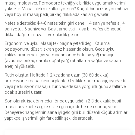
masaj molası ver. Pomodoro tekniğiyle birlikte uygulamak verimi
yükseltir. Masaj aleti mi kullanıyorsun? Küçük bir perkusyon cihazı
veya boyun masaj pedi, birkaç dakikada kasları gevşetir.
Nefesle destekle: 4-4-6 nefes tekniğini dene — 4 saniye nefes al, 4
saniye tut, 6 saniye ver. Basit ama etkili; kısa bir nefes döngüsü
dikkat dağılımını azaltır ve sakinlik getirir.
Ergonomi ve uyku: Masaj tek başına yeterli değil. Oturma
pozisyonunu düzelt, ekran göz hizasında olsun. Gece uyku
kalitesini artırmak için yatmadan önce hafif bir yağ masajı
(avucuna birkaç damla doğal yağ) rahatlama sağlar ve sabah
enerjini yükseltir.
Rutin oluştur: Haftada 1-2 kez daha uzun (30-60 dakika)
profesyonel masaj seansı planla. Özellikle spor masajı, ayurvedik
veya perkusyon masajı uzun vadede kas yorgunluğunu azaltır ve
odak süresini uzatır.
Son olarak, işe dönmeden önce uyguladığın 2-3 dakikalık basit
masajlar ve nefes egzersizleri gün içinde hemen sonuç verir.
Deneyerek hangilerinin sana iyi geldiğini bul; düzenli küçük adımlar
yaptıkça iş verimliliğin fark edilir şekilde artacak.