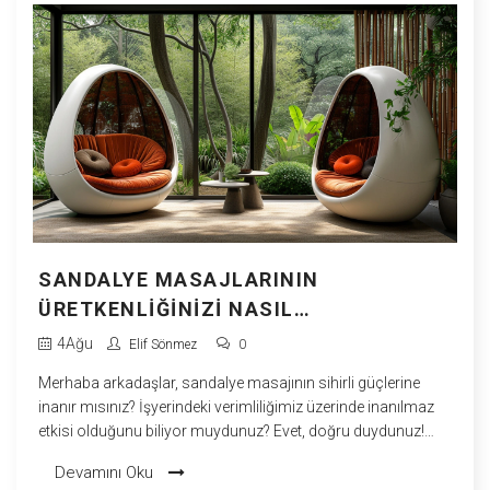
SANDALYE MASAJLARININ
ÜRETKENLIĞINIZI NASIL
ARTIRABILECEĞI
4
Ağu
Elif Sönmez
0
Merhaba arkadaşlar, sandalye masajının sihirli güçlerine
inanır mısınız? İşyerindeki verimliliğimiz üzerinde inanılmaz
etkisi olduğunu biliyor muydunuz? Evet, doğru duydunuz!
Sandalye masajları, sadece rahatlamamızı sağlamakla
Devamını Oku
kalmıyor, aynı zamanda odaklanmamızı da artırıyor ve