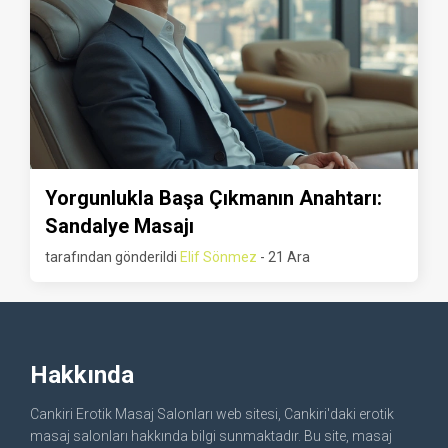
Yorgunlukla Başa Çıkmanın Anahtarı:
Sandalye Masajı
tarafından gönderildi
Elif Sönmez
- 21 Ara
Hakkında
Cankiri Erotik Masaj Salonları web sitesi, Cankiri'daki erotik
masaj salonları hakkında bilgi sunmaktadır. Bu site, masaj