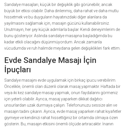
Sandalye masajları, küçük bir değişiklik gibi görünebilir, ancak
büyük bir etkisi olabilir. Daha dinlenmiş, daha rahat ve daha mutlu
hissetmek ve bu duyguların hayatınızdaki diğer alanlara da
yayılmasını sağlamak için, masajın gücünü kullanabilirsiniz.
Unutmayın, her şey küçük adımlarla başlar. Kendi deneyimlerim de
bunu gösteriyor. Aslında sandalye masajına başladığımda bu
kadar etkili olacağını düşünmüyordum. Ancak zamanla
vücudumda ve ruh halimde meydana gelen değişiklikleri fark ettim.
Evde Sandalye Masajı İçin
İpuçları
Sandalye masajını evde uygulamak için birkaç ipucu verebilirim.
Öncelikle, önemli olan düzenli olarak masaj yapmaktır. Haftada bir
veya iki kez sandalye masajı yapmak, onun faydalarını görmeniz
için yeterli olabilir. Ayrıca, masaj yaparken dikkat dağıtıcı
unsurlardan uzak durmaya çalışın. Telefonunuzu sessize alın ve
masajın tadını çıkarın. Ayrıca, evde masaj yaparken rahat kıyafetler
giymeye ve kendinizi rahat hissettiğiniz bir ortamda olmaya özen
gösterin. Bu, masajın etkisini önemli ölçüde artıracaktır. İnanın