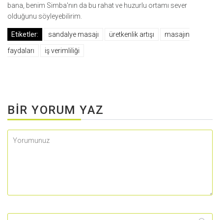
bana, benim Simba'nın da bu rahat ve huzurlu ortamı sever
olduğunu söyleyebilirim.
Etiketler:
sandalye masajı
üretkenlik artışı
masajın
faydaları
iş verimliliği
BIR YORUM YAZ