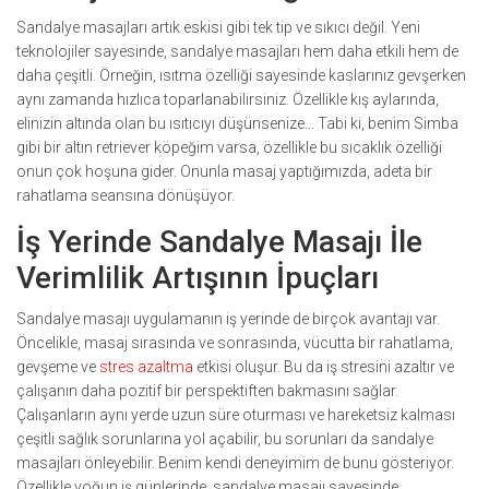
Sandalye masajları artık eskisi gibi tek tip ve sıkıcı değil. Yeni
teknolojiler sayesinde, sandalye masajları hem daha etkili hem de
daha çeşitli. Örneğin, ısıtma özelliği sayesinde kaslarınız gevşerken
aynı zamanda hızlıca toparlanabilirsiniz. Özellikle kış aylarında,
elinizin altında olan bu ısıtıcıyı düşünsenize... Tabi ki, benim Simba
gibi bir altın retriever köpeğim varsa, özellikle bu sıcaklık özelliği
onun çok hoşuna gider. Onunla masaj yaptığımızda, adeta bir
rahatlama seansına dönüşüyor.
İş Yerinde Sandalye Masajı İle
Verimlilik Artışının İpuçları
Sandalye masajı uygulamanın iş yerinde de birçok avantajı var.
Öncelikle, masaj sırasında ve sonrasında, vücutta bir rahatlama,
gevşeme ve
stres azaltma
etkisi oluşur. Bu da iş stresini azaltır ve
çalışanın daha pozitif bir perspektiften bakmasını sağlar.
Çalışanların aynı yerde uzun süre oturması ve hareketsiz kalması
çeşitli sağlık sorunlarına yol açabilir, bu sorunları da sandalye
masajları önleyebilir. Benim kendi deneyimim de bunu gösteriyor.
Özellikle yoğun iş günlerinde, sandalye masajı sayesinde