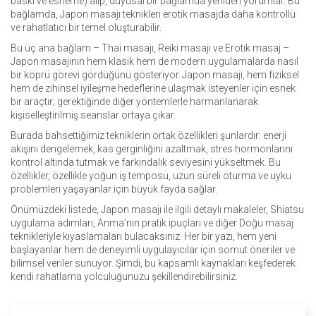
baskı ve esneme) alıp, duyusal bir bağlamda yeniden yorumlar. Bu
bağlamda, Japon masajı teknikleri erotik masajda daha kontrollü
ve rahatlatıcı bir temel oluşturabilir.
Bu üç ana bağlam – Thai masajı, Reiki masajı ve Erotik masaj –
Japon masajının hem klasik hem de modern uygulamalarda nasıl
bir köprü görevi gördüğünü gösteriyor. Japon masajı, hem fiziksel
hem de zihinsel iyileşme hedeflerine ulaşmak isteyenler için esnek
bir araçtır; gerektiğinde diğer yöntemlerle harmanlanarak
kişiselleştirilmiş seanslar ortaya çıkar.
Burada bahsettiğimiz tekniklerin ortak özellikleri şunlardır: enerji
akışını dengelemek, kas gerginliğini azaltmak, stres hormonlarını
kontrol altında tutmak ve farkındalık seviyesini yükseltmek. Bu
özellikler, özellikle yoğun iş temposu, uzun süreli oturma ve uyku
problemleri yaşayanlar için büyük fayda sağlar.
Önümüzdeki listede, Japon masajı ile ilgili detaylı makaleler, Shiatsu
uygulama adımları, Anma’nın pratik ipuçları ve diğer Doğu masaj
teknikleriyle kıyaslamaları bulacaksınız. Her bir yazı, hem yeni
başlayanlar hem de deneyimli uygulayıcılar için somut öneriler ve
bilimsel veriler sunuyor. Şimdi, bu kapsamlı kaynakları keşfederek
kendi rahatlama yolculuğunuzu şekillendirebilirsiniz.