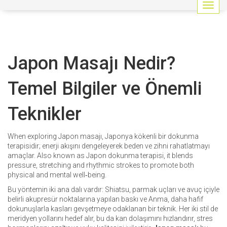
G
e
z
i
n
Japon Masajı Nedir?
m
e
y
Temel Bilgiler ve Önemli
i
a
Teknikler
ç
/
k
When exploring
Japon masajı
,
Japonya kökenli bir dokunma
a
terapisidir; enerji akışını dengeleyerek beden ve zihni rahatlatmayı
p
amaçlar
. Also known as
Japon dokunma terapisi
, it blends
a
pressure, stretching and rhythmic strokes to promote both
t
physical and mental well‑being.
Bu yöntemin iki ana dalı vardır:
Shiatsu
,
parmak uçları ve avuç içiyle
belirli akupresür noktalarına yapılan baskı
ve
Anma
,
daha hafif
dokunuşlarla kasları gevşetmeye odaklanan bir teknik
. Her iki stil de
meridyen yollarını hedef alır, bu da kan dolaşımını hızlandırır, stres