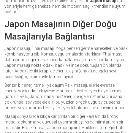
hormonlarını azaltır ve uyku kalitesini iyileştirir.
Japon masajı
bu
yönleriyle hem geleneksel hem de modern sağlık trendlerine uyum
sağlar.
Japon Masajının Diğer Doğu
Masajlarıyla Bağlantısı
Japon masajı,
Thai masajı
,
Yoga benzeri germe hareketleri ve baskı
kombinasyonu
gibi komşu uygulamalardan farklıdır; Thai masajı
daha dinamik germe ve enerji kanallarını açma üzerine kuruluyken,
Japon masajı nokta‑odaklı baskı ve ince dokunuşları ön planda
tutar. Ancak her iki terapi de enerji akışını (chi/ki) dengelemeyi
hedeflediği için birbiriyle tamamlayıcıdır.
Benzer bir enerji temelli yaklaşım
Reiki masajı
,
ellerle evrensel
enerjiyi yönlendirerek iyileşme sürecini destekleyen bir yöntem
da
görülür. Reiki, Japon masajının “enerji dengeleme” amacını daha
çok ruhsal seviyede ele alır; bu yüzden birçok uygulayıcı, seans
öncesi veya sonrası Reiki'yi ekleyerek bütüncül bir deneyim sunar.
Masaj dünyasında sıkça karıştırılan bir diğer kavram da
Erotik
masaj
,
dokunma ve duyusal uyarımı birleştirerek intimi artıran bir
pratik
'dır. Erotik masaj, Japon masajının tekniklerini (örneğin hafif