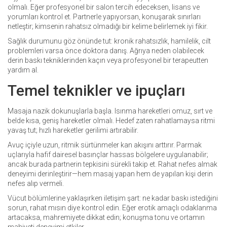
olmalı. Eğer profesyonel bir salon tercih edeceksen, lisans ve
yorumları kontrol et. Partnerle yapıyorsan, konuşarak sınırları
netleştir; kimsenin rahatsız olmadığı bir kelime belirlemek iyi fikir.
Sağlık durumunu göz önünde tut: kronik rahatsızlık, hamilelik, cilt
problemleri varsa önce doktora danış. Ağrıya neden olabilecek
derin baskı tekniklerinden kaçın veya profesyonel bir terapeutten
yardım al.
Temel teknikler ve ipuçları
Masaja nazik dokunuşlarla başla. Isınma hareketleri omuz, sırt ve
belde kısa, geniş hareketler olmalı. Hedef zaten rahatlamaysa ritmi
yavaş tut; hızlı hareketler gerilimi artırabilir.
Avuç içiyle uzun, ritmik sürtünmeler kan akışını arttırır. Parmak
uçlarıyla hafif dairesel basınçlar hassas bölgelere uygulanabilir;
ancak burada partnerin tepkisini sürekli takip et. Rahat nefes almak
deneyimi derinleştirir—hem masaj yapan hem de yapılan kişi derin
nefes alıp vermeli.
Vücut bölümlerine yaklaşırken iletişim şart: ne kadar baskı istediğini
sorun, rahat mısın diye kontrol edin. Eğer erotik amaçlı odaklanma
artacaksa, mahremiyete dikkat edin; konuşma tonu ve ortamın