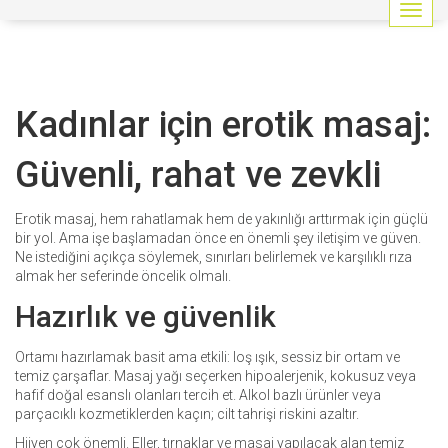
G
e
z
i
n
Kadınlar için erotik masaj:
m
e
y
Güvenli, rahat ve zevkli
i
a
ç
Erotik masaj, hem rahatlamak hem de yakınlığı arttırmak için güçlü
/
bir yol. Ama işe başlamadan önce en önemli şey iletişim ve güven.
k
Ne istediğini açıkça söylemek, sınırları belirlemek ve karşılıklı rıza
a
almak her seferinde öncelik olmalı.
p
Hazırlık ve güvenlik
a
t
Ortamı hazırlamak basit ama etkili: loş ışık, sessiz bir ortam ve
temiz çarşaflar. Masaj yağı seçerken hipoalerjenik, kokusuz veya
hafif doğal esanslı olanları tercih et. Alkol bazlı ürünler veya
parçacıklı kozmetiklerden kaçın; cilt tahrişi riskini azaltır.
Hijyen çok önemli. Eller, tırnaklar ve masaj yapılacak alan temiz