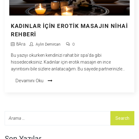
KADINLAR İÇIN EROTIK MASAJIN NIHAI
REHBERI
8
Ara
Aylin Demircan
0
Bu yazıyı okurken kendinizi rahat bir spa'da gibi
hissedeceksiniz. Kadınlar için erotik masajın en ince
ayrıntısını bile sizlere anlatacağım. Bu sayede partnerinizle
aranızdaki duygusal bağı güçlendirebilir, daha derin bir
Devamını Oku
yakınlık ve keyifli bir deneyim yaşayabilirsiniz. Öğrenilen her
şey, partnerinizi tatmin etme yeteneğinizi ve cinsel ilişkinizi
iyileştirme potansiyelinizi artıracaktır. Bu konuda bir uzman
olmanıza yardımcı olacak bu rehberin keyfini çıkarın.
Son Yazılar