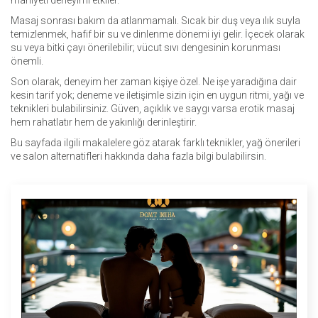
mahiyeti deneyimi etkiler.
Masaj sonrası bakım da atlanmamalı. Sıcak bir duş veya ılık suyla
temizlenmek, hafif bir su ve dinlenme dönemi iyi gelir. İçecek olarak
su veya bitki çayı önerilebilir; vücut sıvı dengesinin korunması
önemli.
Son olarak, deneyim her zaman kişiye özel. Ne işe yaradığına dair
kesin tarif yok; deneme ve iletişimle sizin için en uygun ritmi, yağı ve
teknikleri bulabilirsiniz. Güven, açıklık ve saygı varsa erotik masaj
hem rahatlatır hem de yakınlığı derinleştirir.
Bu sayfada ilgili makalelere göz atarak farklı teknikler, yağ önerileri
ve salon alternatifleri hakkında daha fazla bilgi bulabilirsin.