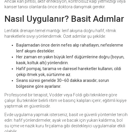
Ancak kan pıhtısı, aktif enfeksiyon, kontrolsüz kalp yetmezliği veya
kanser tanısı olanlarda önce doktora danışmak gerekir.
Nasıl Uygulanır? Basit Adımlar
Lenfatik drenajın temel mantığı: lenf akışına doğru hafif, ritmik
hareketlerle sıvıyı yönlendirmek. Özet adımlar şu şekilde:
Başlamadan önce derin nefes alıp rahatlayın; nefeslenme
lenf akışını destekler.
Her zaman en yakın büyük lenf düğümlerine doğru (boyun,
kasık, koltuk altı) yönlendirin.
Hafif pompaj, tarama ve dairesel hareketler kullanın; cildi
çekip itmek yok, sürtünme az.
Seans süresi genelde 30–60 dakika arasıdır; sorun
bölgesine göre ayarlanır.
Profesyonel bir terapist, Vodder veya Foldi gibi tekniklere göre
çalışır. Bu teknikler belirli ritim ve basınç kalıpları içerir; eğitimli kişiye
yaptırmak en güvenlisidir.
Evde uygulama yapmak isterseniz, basit ve güvenli yöntemler tercih
edin: hafif yönlendirmeler, ayak ve bacak için yukarı kaldırma, bol
su içme ve nazik kuru fırçalama gibi destekleyici uygulamalar etkili
olabilir.