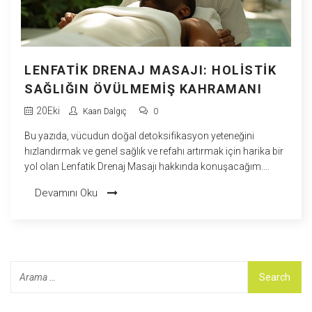
LENFATIK DRENAJ MASAJI: HOLISTIK
SAĞLIĞIN ÖVÜLMEMIŞ KAHRAMANI
20
Eki
Kaan Dalgıç
0
Bu yazıda, vücudun doğal detoksifikasyon yeteneğini
hızlandırmak ve genel sağlık ve refahı artırmak için harika bir
yol olan Lenfatik Drenaj Masajı hakkında konuşacağım.
Zamansız bir sağlık uygulaması olan bu masaj, başka hiçbir
Devamını Oku
yerde bulamayacağınız bir rahatlama seviyesine ulaşmanızı
sağlar. Holistik sağlık dünyasının adı pek duyulmayan
kahramanı olarak, bu masajın bilinmeyen faydalarını
derinlemesine anlatacağım. Kendinize iyi bakmanın önemini
bilen biri olarak, bu yöntemi sizlere de öneriyorum. İyi olan
her şeyin tadını çıkarın ve holistik sağlığın bu harika
unsuruyla kendinizi farklı bir boyutta hissedin.