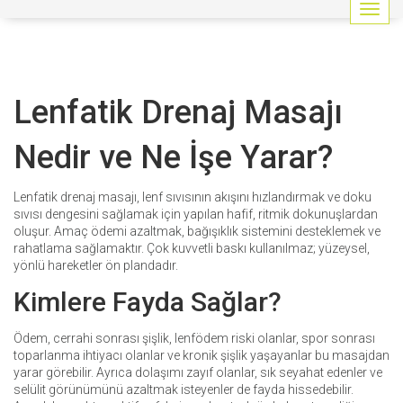
G
e
z
i
n
Lenfatik Drenaj Masajı
m
e
y
Nedir ve Ne İşe Yarar?
i
a
ç
Lenfatik drenaj masajı, lenf sıvısının akışını hızlandırmak ve doku
/
sıvısı dengesini sağlamak için yapılan hafif, ritmik dokunuşlardan
k
oluşur. Amaç ödemi azaltmak, bağışıklık sistemini desteklemek ve
a
rahatlama sağlamaktır. Çok kuvvetli baskı kullanılmaz; yüzeysel,
p
yönlü hareketler ön plandadır.
a
Kimlere Fayda Sağlar?
t
Ödem, cerrahi sonrası şişlik, lenfödem riski olanlar, spor sonrası
toparlanma ihtiyacı olanlar ve kronik şişlik yaşayanlar bu masajdan
yarar görebilir. Ayrıca dolaşımı zayıf olanlar, sık seyahat edenler ve
selülit görünümünü azaltmak isteyenler de fayda hissedebilir.