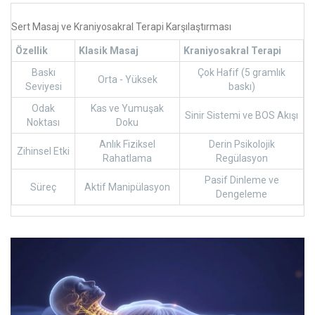
Sert Masaj ve Kraniyosakral Terapi Karşılaştırması
Özellik
Klasik Masaj
Kraniyosakral Terapi
Baskı
Çok Hafif (5 gramlık
Orta - Yüksek
Seviyesi
baskı)
Odak
Kas ve Yumuşak
Sinir Sistemi ve BOS Akışı
Noktası
Doku
Anlık Fiziksel
Derin Psikolojik
Zihinsel Etki
Rahatlama
Regülasyon
Pasif Dinleme ve
Süreç
Aktif Manipülasyon
Dengeleme