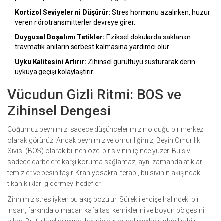
Kortizol Seviyelerini Düşürür:
Stres hormonu azalırken, huzur
veren nörotransmitterler devreye girer.
Duygusal Boşalımı Tetikler:
Fiziksel dokularda saklanan
travmatik anıların serbest kalmasına yardımcı olur.
Uyku Kalitesini Artırır:
Zihinsel gürültüyü susturarak derin
uykuya geçişi kolaylaştırır.
Vücudun Gizli Ritmi: BOS ve
Zihinsel Dengesi
Çoğumuz beynimizi sadece düşüncelerimizin olduğu bir merkez
olarak görürüz. Ancak beynimiz ve omuriliğimiz,
Beyin Omurilik
Sıvısı
(BOS) olarak bilinen özel bir sıvının içinde yüzer. Bu sıvı
sadece darbelere karşı koruma sağlamaz; aynı zamanda atıkları
temizler ve besin taşır. Kraniyosakral terapi, bu sıvının akışındaki
tıkanıklıkları gidermeyi hedefler.
Zihnimiz stresliyken bu akış bozulur. Sürekli endişe halindeki bir
insan, farkında olmadan kafa tası kemiklerini ve boyun bölgesini