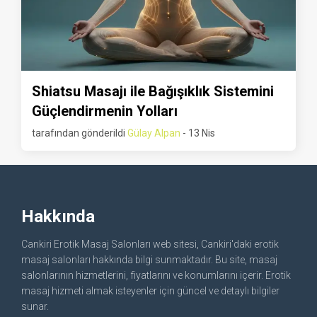
Shiatsu Masajı ile Bağışıklık Sistemini
Güçlendirmenin Yolları
tarafından gönderildi
Gülay Alpan
- 13 Nis
Hakkında
Cankiri Erotik Masaj Salonları web sitesi, Cankiri'daki erotik
masaj salonları hakkında bilgi sunmaktadır. Bu site, masaj
salonlarının hizmetlerini, fiyatlarını ve konumlarını içerir. Erotik
masaj hizmeti almak isteyenler için güncel ve detaylı bilgiler
sunar.