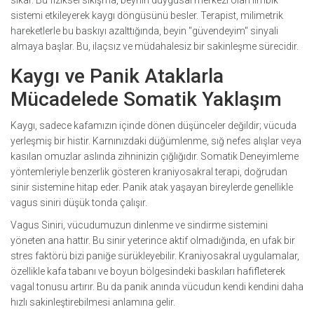
sıkar. Bu fiziksel sıkışma, beynin duygusal merkezi olan limbik
sistemi etkileyerek kaygı döngüsünü besler. Terapist, milimetrik
hareketlerle bu baskıyı azalttığında, beyin "güvendeyim" sinyali
almaya başlar. Bu, ilaçsız ve müdahalesiz bir sakinleşme sürecidir.
Kaygı ve Panik Ataklarla
Mücadelede Somatik Yaklaşım
Kaygı, sadece kafamızın içinde dönen düşünceler değildir; vücuda
yerleşmiş bir histir. Karnınızdaki düğümlenme, sığ nefes alışlar veya
kasılan omuzlar aslında zihninizin çığlığıdır.
Somatik Deneyimleme
yöntemleriyle benzerlik gösteren kraniyosakral terapi, doğrudan
sinir sistemine hitap eder. Panik atak yaşayan bireylerde genellikle
vagus siniri düşük tonda çalışır.
Vagus Siniri
, vücudumuzun dinlenme ve sindirme sistemini
yöneten ana hattır. Bu sinir yeterince aktif olmadığında, en ufak bir
stres faktörü bizi paniğe sürükleyebilir. Kraniyosakral uygulamalar,
özellikle kafa tabanı ve boyun bölgesindeki baskıları hafifleterek
vagal tonusu artırır. Bu da panik anında vücudun kendi kendini daha
hızlı sakinleştirebilmesi anlamına gelir.