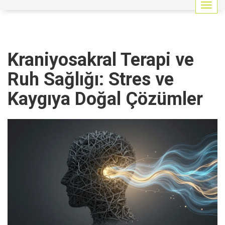
G
e
z
i
n
Kraniyosakral Terapi ve
m
e
Ruh Sağlığı: Stres ve
y
i
Kaygıya Doğal Çözümler
a
ç
/
k
a
p
a
t