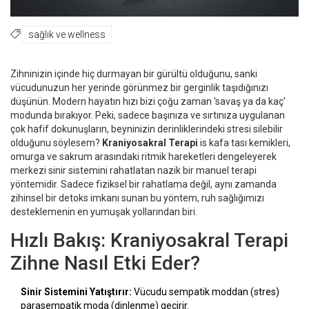
sağlık ve wellness
Zihninizin içinde hiç durmayan bir gürültü olduğunu, sanki
vücudunuzun her yerinde görünmez bir gerginlik taşıdığınızı
düşünün. Modern hayatın hızı bizi çoğu zaman 'savaş ya da kaç'
modunda bırakıyor. Peki, sadece başınıza ve sırtınıza uygulanan
çok hafif dokunuşların, beyninizin derinliklerindeki stresi silebilir
olduğunu söylesem?
Kraniyosakral Terapi
is
kafa tası kemikleri,
omurga ve sakrum arasındaki ritmik hareketleri dengeleyerek
merkezi sinir sistemini rahatlatan nazik bir manuel terapi
yöntemidir
. Sadece fiziksel bir rahatlama değil, aynı zamanda
zihinsel bir detoks imkanı sunan bu yöntem, ruh sağlığımızı
desteklemenin en yumuşak yollarından biri.
Hızlı Bakış: Kraniyosakral Terapi
Zihne Nasıl Etki Eder?
Sinir Sistemini Yatıştırır:
Vücudu sempatik moddan (stres)
parasempatik moda (dinlenme) geçirir.