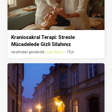
Kraniosakral Terapi: Stresle
Mücadelede Gizli Silahınız
tarafından gönderildi
Leyla Aksoy
- 7 Eyl