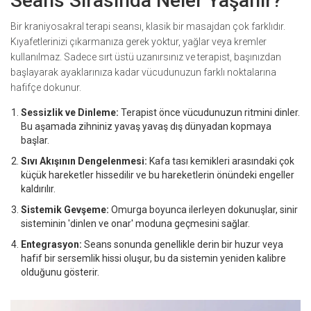
Seans Sırasında Neler Yaşanır?
Bir kraniyosakral terapi seansı, klasik bir masajdan çok farklıdır.
Kıyafetlerinizi çıkarmanıza gerek yoktur, yağlar veya kremler
kullanılmaz. Sadece sırt üstü uzanırsınız ve terapist, başınızdan
başlayarak ayaklarınıza kadar vücudunuzun farklı noktalarına
hafifçe dokunur.
Sessizlik ve Dinleme:
Terapist önce vücudunuzun ritmini dinler.
Bu aşamada zihniniz yavaş yavaş dış dünyadan kopmaya
başlar.
Sıvı Akışının Dengelenmesi:
Kafa tası kemikleri arasındaki çok
küçük hareketler hissedilir ve bu hareketlerin önündeki engeller
kaldırılır.
Sistemik Gevşeme:
Omurga boyunca ilerleyen dokunuşlar, sinir
sisteminin 'dinlen ve onar' moduna geçmesini sağlar.
Entegrasyon:
Seans sonunda genellikle derin bir huzur veya
hafif bir sersemlik hissi oluşur, bu da sistemin yeniden kalibre
olduğunu gösterir.