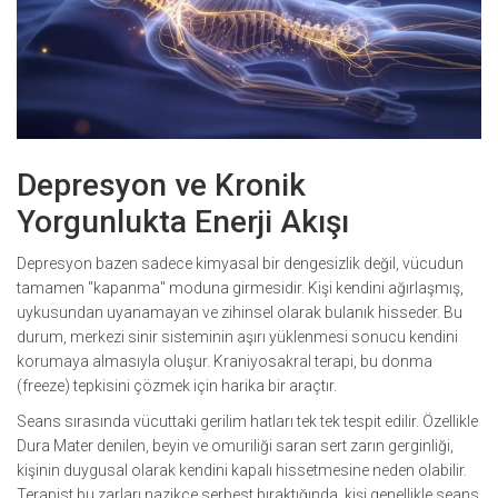
Depresyon ve Kronik
Yorgunlukta Enerji Akışı
Depresyon bazen sadece kimyasal bir dengesizlik değil, vücudun
tamamen "kapanma" moduna girmesidir. Kişi kendini ağırlaşmış,
uykusundan uyanamayan ve zihinsel olarak bulanık hisseder. Bu
durum, merkezi sinir sisteminin aşırı yüklenmesi sonucu kendini
korumaya almasıyla oluşur. Kraniyosakral terapi, bu donma
(freeze) tepkisini çözmek için harika bir araçtır.
Seans sırasında vücuttaki gerilim hatları tek tek tespit edilir. Özellikle
Dura Mater
denilen, beyin ve omuriliği saran sert zarın gerginliği,
kişinin duygusal olarak kendini kapalı hissetmesine neden olabilir.
Terapist bu zarları nazikçe serbest bıraktığında, kişi genellikle seans