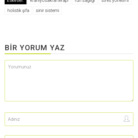
Etiketler:
kraniyosakral terapi
ruh sağlığı
stres yönetimi
holistik şifa
sinir sistemi
BIR YORUM YAZ