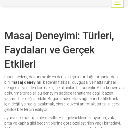
G
e
z
i
n
Masaj Deneyimi: Türleri,
m
e
y
Faydaları ve Gerçek
i
a
Etkileri
ç
/
k
İnsan bedeni, dokunma ile en derin iletişim kurduğu organlardan
a
biri.
masaj deneyimi
,
bedenin fiziksel, duygusal ve hatta ruhsal
p
dengesini yeniden kurmak için kullanılan bir süreçtir
. Also known as
a
dokunma terapisi
, bu deneyim sadece rahatlama değil, bazen
t
yaşamı bile değiştirebilir.
Bugün sadece kas ağrılarını hafifletmek
için değil, yalnızlığı azaltmak, cinsel güveni artırmak, stresi silecek
şekilde bile tercih ediliyor.
ayurvedik masaj
,
binlerce yıllık Hint geleneklerine dayanan, vata,
pitta ve kapha gibi beden tiplerine göre özelleştirilen yağlı bir tedavi
.