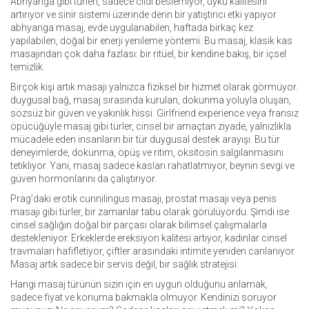
Abhyanga gibi türleri, sadece cildi beslemiyor, uyku kalitesini
artırıyor ve sinir sistemi üzerinde derin bir yatıştırıcı etki yapıyor.
abhyanga masaj
,
evde uygulanabilen, haftada birkaç kez
yapılabilen, doğal bir enerji yenileme yöntemi
.
Bu masaj, klasik kas
masajından çok daha fazlası: bir ritüel, bir kendine bakış, bir içsel
temizlik.
Birçok kişi artık masajı yalnızca fiziksel bir hizmet olarak görmüyor.
duygusal bağ
,
masaj sırasında kurulan, dokunma yoluyla oluşan,
sözsüz bir güven ve yakınlık hissi
.
Girlfriend experience veya fransız
öpücüğüyle masaj gibi türler, cinsel bir amaçtan ziyade, yalnızlıkla
mücadele eden insanların bir tür duygusal destek arayışı. Bu tür
deneyimlerde, dokunma, öpüş ve ritim, oksitosin salgılanmasını
tetikliyor. Yani, masaj sadece kasları rahatlatmıyor, beynin sevgi ve
güven hormonlarını da çalıştırıyor.
Prag’daki erotik cunnilingus masajı, prostat masajı veya penis
masajı gibi türler, bir zamanlar tabu olarak görülüyordu. Şimdi ise
cinsel sağlığın doğal bir parçası olarak bilimsel çalışmalarla
destekleniyor. Erkeklerde ereksiyon kalitesi artıyor, kadınlar cinsel
travmaları hafifletiyor, çiftler arasındaki intimite yeniden canlanıyor.
Masaj artık sadece bir servis değil, bir sağlık stratejisi.
Hangi masaj türünün sizin için en uygun olduğunu anlamak,
sadece fiyat ve konuma bakmakla olmuyor. Kendinizi soruyor