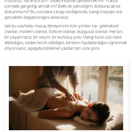
musunuz: Ne arıyorum? Sadece kasları gevşetmek mi? Yoksa
içimdeki gerginliği atmak mı? Belki de yalnızlığımı dolduracak bir
dokunma mı? Bu sorulara cevap verdiğinizde, hangi masajın sizi
gerçekten değiştireceğini anlarsınız.
İşte bu sayfada, masaj deneyiminin tüm yönleri var: geleneksel
olanlar, modern olanlar, fiziksel olanlar, duygusal olanlar. Her biri,
bir yaşam tarzı, bir seçim, bir kurtuluş yolu. Hangi türün sizi nasıl
etkilediğini, neden tercih edildiğini, kimlerin faydalandığını öğrenmek
istiyorsanız, aşağıda listelenen yazılar tam size göre.