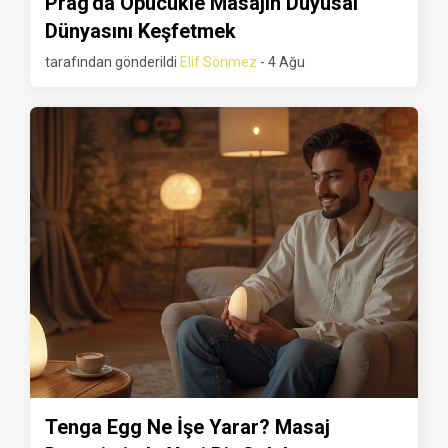
Prag'da Öpücükle Masajın Duyusal
Dünyasını Keşfetmek
tarafından gönderildi
Elif Sönmez
- 4 Ağu
Tenga Egg Ne İşe Yarar? Masaj