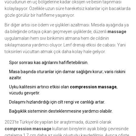
vücudunun en uç bölgelerine kadar oksijen ve besin taşınması
kolaylaşıyor. Özellikle uzun süre hareketsiz kalanlar için bacaklarda
gözle görülür bir hafifleme yaşanıyor.
Bir diğer artısı ise ödem ve şişlikleri azaltması. Mesela ayağında ya
da bileğinde ortaya çıkan geçmeyen şişliklerde, düzenli
massage
uygulamaları hem sıvı birikimini atmana hem de cildinin
sıkılaşmasına yardımcı oluyor. Lenf drenajı etkisi de cabası. Yani
toksinleri vücuttan atmak çok daha kolay hale geliyor.
Spor sonrası kas ağrılarını hafifletebilirsin.
Masa başında oturanlar için damar sağlığını korur; varis riskini
azaltır.
Uyku kalitesini artırıcı etkisi olan
compression massage
,
vücudu gevşetir.
Dolaşımı hızlandırdığı için cilt rengi ve canlılığı artar.
Bağışıklık sisteminin desteklenmesine yardımcı olabilir.
2023'te Türkiye'de yapılan bir araştırmada, düzenli olarak
compression massage
kullanan bireylerin ayak bileği çevresinde
ortalama 1,7 cm daha az şişlik oluştuğu kaydedilmiş. Ayrıca ofiste