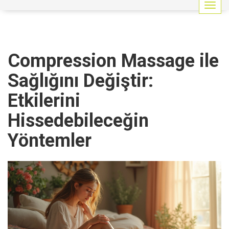
G
e
z
i
n
Compression Massage ile
m
e
Sağlığını Değiştir:
y
i
Etkilerini
a
ç
Hissedebileceğin
/
k
Yöntemler
a
p
a
t