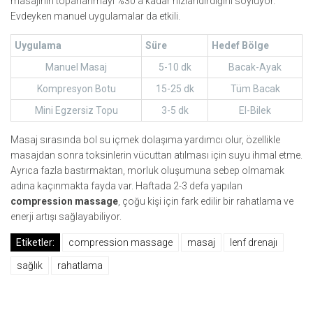
masajının toparlanmayı %30'a kadar hızlandırdığını söylüyor.
Evdeyken manuel uygulamalar da etkili.
Uygulama
Süre
Hedef Bölge
Manuel Masaj
5-10 dk
Bacak-Ayak
Kompresyon Botu
15-25 dk
Tüm Bacak
Mini Egzersiz Topu
3-5 dk
El-Bilek
Masaj sırasında bol su içmek dolaşıma yardımcı olur, özellikle
masajdan sonra toksinlerin vücuttan atılması için suyu ihmal etme.
Ayrıca fazla bastırmaktan, morluk oluşumuna sebep olmamak
adına kaçınmakta fayda var. Haftada 2-3 defa yapılan
compression massage
, çoğu kişi için fark edilir bir rahatlama ve
enerji artışı sağlayabiliyor.
Etiketler:
compression massage
masaj
lenf drenajı
sağlık
rahatlama