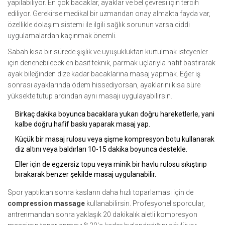
yapılabiliyor. En çok bacaklar, ayaklar ve bel çevresi için tercih
ediliyor. Gerekirse medikal bir uzmandan onay almakta fayda var,
özellikle dolaşım sistemi ile ilgili sağlık sorunun varsa ciddi
uygulamalardan kaçınmak önemli.
Sabah kısa bir sürede şişlik ve uyuşukluktan kurtulmak isteyenler
için denenebilecek en basit teknik, parmak uçlarıyla hafif bastırarak
ayak bileğinden dize kadar bacaklarına masaj yapmak. Eğer iş
sonrası ayaklarında ödem hissediyorsan, ayaklarını kısa süre
yüksekte tutup ardından aynı masajı uygulayabilirsin.
Birkaç dakika boyunca bacaklara yukarı doğru hareketlerle, yani
kalbe doğru hafif baskı yaparak masaj yap.
Küçük bir masaj rulosu veya şişme kompresyon botu kullanarak
diz altını veya baldırları 10-15 dakika boyunca destekle.
Eller için de egzersiz topu veya minik bir havlu rulosu sıkıştırıp
bırakarak benzer şekilde masaj uygulanabilir.
Spor yaptıktan sonra kasların daha hızlı toparlaması için de
compression massage
kullanabilirsin. Profesyonel sporcular,
antrenmandan sonra yaklaşık 20 dakikalık aletli kompresyon