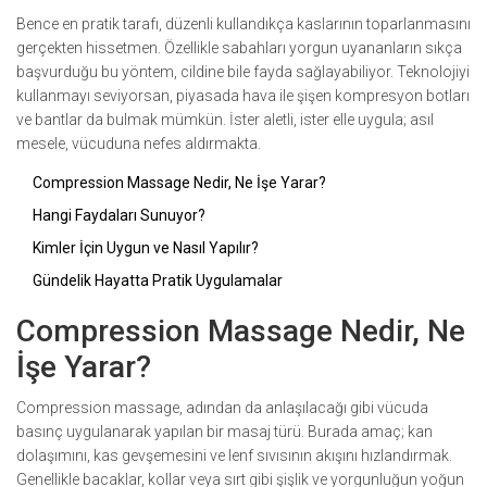
Bence en pratik tarafı, düzenli kullandıkça kaslarının toparlanmasını
gerçekten hissetmen. Özellikle sabahları yorgun uyananların sıkça
başvurduğu bu yöntem, cildine bile fayda sağlayabiliyor. Teknolojiyi
kullanmayı seviyorsan, piyasada hava ile şişen kompresyon botları
ve bantlar da bulmak mümkün. İster aletli, ister elle uygula; asıl
mesele, vücuduna nefes aldırmakta.
Compression Massage Nedir, Ne İşe Yarar?
Hangi Faydaları Sunuyor?
Kimler İçin Uygun ve Nasıl Yapılır?
Gündelik Hayatta Pratik Uygulamalar
Compression Massage Nedir, Ne
İşe Yarar?
Compression massage, adından da anlaşılacağı gibi vücuda
basınç uygulanarak yapılan bir masaj türü. Burada amaç; kan
dolaşımını, kas gevşemesini ve lenf sıvısının akışını hızlandırmak.
Genellikle bacaklar, kollar veya sırt gibi şişlik ve yorgunluğun yoğun