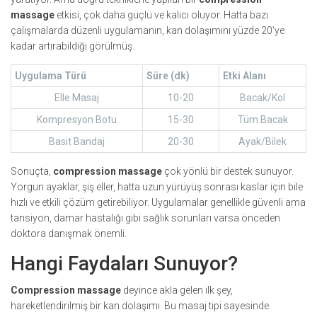
massage
etkisi, çok daha güçlü ve kalıcı oluyor. Hatta bazı
çalışmalarda düzenli uygulamanın, kan dolaşımını yüzde 20’ye
kadar artırabildiği görülmüş.
Uygulama Türü
Süre (dk)
Etki Alanı
Elle Masaj
10-20
Bacak/Kol
Kompresyon Botu
15-30
Tüm Bacak
Basit Bandaj
20-30
Ayak/Bilek
Sonuçta,
compression massage
çok yönlü bir destek sunuyor.
Yorgun ayaklar, şiş eller, hatta uzun yürüyüş sonrası kaslar için bile
hızlı ve etkili çözüm getirebiliyor. Uygulamalar genellikle güvenli ama
tansiyon, damar hastalığı gibi sağlık sorunları varsa önceden
doktora danışmak önemli.
Hangi Faydaları Sunuyor?
Compression massage
deyince akla gelen ilk şey,
hareketlendirilmiş bir kan dolaşımı. Bu masaj tipi sayesinde