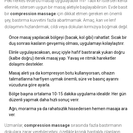
Peki herkes evde bu masajı uygulayabilir mi? Tabii ki! İstersen kendi
ellerinle, istersen uygun bir masaj aletiyle başlayabilirsin. Evde basit
bir
compression massage
için dikkat etmen gereken en önemli
şey, bastırma kuvvetini fazla abartmamak. Amaç, kan ve lenf
dolaşımını hızlandırmak; cildi veya dokuları kırmızıya boğmak değil.
Önce masaj yapılacak bölgeyi (bacak, kol gibi) rahatlat: Sıcak bir
duş sonrası kasların gevşemiş olması, uygulamayı kolaylaştırır.
Elinle uygulayacaksan, avuç içiyle hafif bastırarak yukarı doğru
(kalbe doğru) iterek masaj yap. Yavaş ve ritmik hareketler
dolaşımı destekler.
Masaj aleti ya da kompresyon botu kullanıyorsan, cihazın
talimatlarına harfiyen uymak önemli; süre ve basınç ayarını
vücuduna göre ayarla.
Bölge başına ortalama 10-15 dakika uygulama idealdir. Her gün
düzenli yapmak daha hızlı sonuç verir.
Ağrı, morarma ya da rahatsızlık hissedersen hemen masaja ara
ver.
Uzmanlar,
compression massage
sırasında fazla bastırmanın
dokulara zarar verebileceğini, özellikle kronik hastalığı olanların