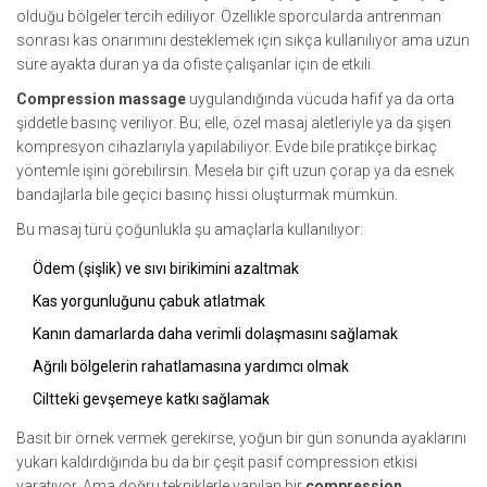
olduğu bölgeler tercih ediliyor. Özellikle sporcularda antrenman
sonrası kas onarımını desteklemek için sıkça kullanılıyor ama uzun
süre ayakta duran ya da ofiste çalışanlar için de etkili.
Compression massage
uygulandığında vücuda hafif ya da orta
şiddetle basınç veriliyor. Bu; elle, özel masaj aletleriyle ya da şişen
kompresyon cihazlarıyla yapılabiliyor. Evde bile pratikçe birkaç
yöntemle işini görebilirsin. Mesela bir çift uzun çorap ya da esnek
bandajlarla bile geçici basınç hissi oluşturmak mümkün.
Bu masaj türü çoğunlukla şu amaçlarla kullanılıyor:
Ödem (şişlik) ve sıvı birikimini azaltmak
Kas yorgunluğunu çabuk atlatmak
Kanın damarlarda daha verimli dolaşmasını sağlamak
Ağrılı bölgelerin rahatlamasına yardımcı olmak
Ciltteki gevşemeye katkı sağlamak
Basit bir örnek vermek gerekirse, yoğun bir gün sonunda ayaklarını
yukarı kaldırdığında bu da bir çeşit pasif compression etkisi
yaratıyor. Ama doğru tekniklerle yapılan bir
compression