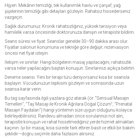
Hijyen: Mekânın temizliği, tek kullanımlık havlu ve çarşaf, yağ
şişelerinin temizliği gibi detayları gözleyin. Rahatsız hissederseniz
vazgeçin.
Sağlık durumunuz: Kronik rahatsızlığınız, yüksek tansiyon veya
hamilelik varsa öncesinde doktorunuza danışın ve terapiste bildirin.
Seans süresi ve fiyat: Seanslar genelde 30–90 dakika arası olur.
Fiyatlar salonun konumuna ve tekniğe göre değişir; rezervasyon
öncesi net fiyat isteyin.
İletişim ve sınırlar: Hangi bölgelerin masaj yapılacağını, rahatsızlık
varsa neler yapılacağını baştan konuşun. Sınırlarınızı açıkça belirtin.
Deneme seansı: Yeni bir terapi türü deniyorsanız kısa bir seansla
başlayın. Vücudunuzun tepkisini gözleyin ve sonrasında uzun
seansa karar verin.
Bu tag sayfasında ilgili yazılara göz atarak (ör. "Sensual Masajın
Temelleri", "Tay Masajı ile Kronik Ağrılara Doğal Çözüm", "Prenatal
Masajın Faydaları") hangi yöntemin size uygun olduğunu kolayca
belirleyebilirsiniz. Randevu almadan önce sorularınızı not alın,
terapistle konuşun ve rahat hissetmediğiniz yerde hizmet almaktan
kaçının. İyi bir masaj, kısa sürede fark ettiren basit ve etkili bir bakım
şeklidir—doğru seçimle daha fazlasını alırsınız.