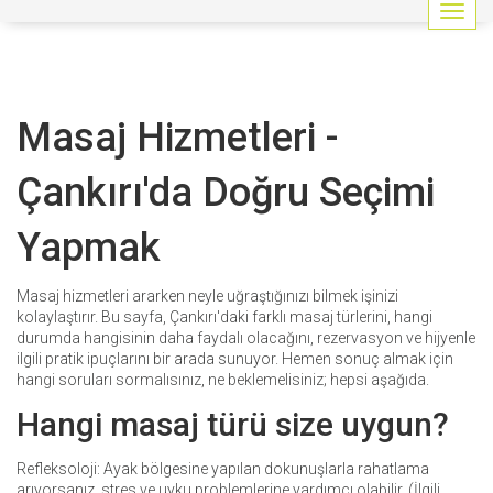
G
e
z
i
n
Masaj Hizmetleri -
m
e
y
Çankırı'da Doğru Seçimi
i
a
Yapmak
ç
/
k
Masaj hizmetleri ararken neyle uğraştığınızı bilmek işinizi
a
kolaylaştırır. Bu sayfa, Çankırı'daki farklı masaj türlerini, hangi
p
durumda hangisinin daha faydalı olacağını, rezervasyon ve hijyenle
a
ilgili pratik ipuçlarını bir arada sunuyor. Hemen sonuç almak için
t
hangi soruları sormalısınız, ne beklemelisiniz; hepsi aşağıda.
Hangi masaj türü size uygun?
Refleksoloji: Ayak bölgesine yapılan dokunuşlarla rahatlama
arıyorsanız, stres ve uyku problemlerine yardımcı olabilir. (İlgili