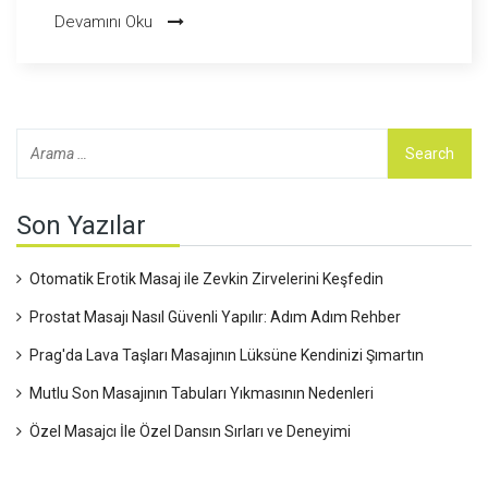
konu, insanların özel hayatlarına daha farklı bir bakış açısı
Devamını Oku
getirebilir ve kim bilir, belki de bazıları için yeni bir kapı açabilir.
Haydi, bu toplumsal değişimi ve erotik masaj salonlarının
popülaritesini beraber keşfedelim.
Son Yazılar
Otomatik Erotik Masaj ile Zevkin Zirvelerini Keşfedin
Prostat Masajı Nasıl Güvenli Yapılır: Adım Adım Rehber
Prag'da Lava Taşları Masajının Lüksüne Kendinizi Şımartın
Mutlu Son Masajının Tabuları Yıkmasının Nedenleri
Özel Masajcı İle Özel Dansın Sırları ve Deneyimi