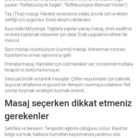
yazılar: "Refleksoloji ile Sağlık", "Refleksolojinin Bilimsel Yönleri")
Tay (Thai) masajı: Hareket ve esneme odaklı, kronik sırt ve eklem
sertliği için uygundur. Enerji akışını canlandırır.
Ayurvedik/Abhyanga: Yağlarla yapılan yavaş masaj, stres azaltma
ve enerji toplamak isteyenler için ideal. Evde uygulama rehberi de
mevcut.
Spor masajı ve perkusyon (vurma) masajı: Antrenman sonrası
toparlanma ve kas ağrısına iyi gelir.
Prenatal masaj: Hamileler için özel teknikler var; öncesinde mutlaka
terapist ve doktorla konuşun.
Sensual/erotik ve tantrik masajlar: Çiftler veya bireyler için yakınlık,
duyusal rahatlama ve güvenli bir deneyim sunmaya odaklanır. Net
sınırlar koymak ve iletişim kurmak önemli.
Masaj seçerken dikkat etmeniz
gerekenler
Sertifika ve deneyim: Terapistin eğitimli olduğunu sorun. Basit bir
belge sormak, kalitesiz hizmetten kaçınmanıza yardımcı olur.