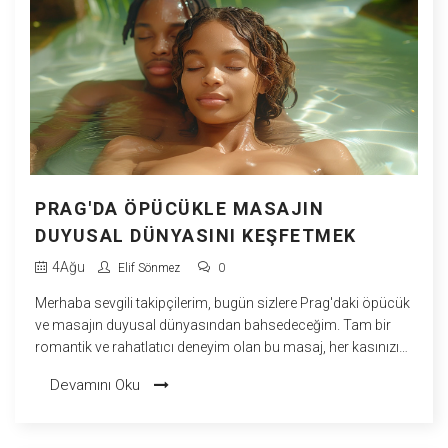
PRAG'DA ÖPÜCÜKLE MASAJIN
DUYUSAL DÜNYASINI KEŞFETMEK
4
Ağu
Elif Sönmez
0
Merhaba sevgili takipçilerim, bugün sizlere Prag'daki öpücük
ve masajın duyusal dünyasından bahsedeceğim. Tam bir
romantik ve rahatlatıcı deneyim olan bu masaj, her kasınızı
gevşetirken aynı zamanda tüm duyularınızı harekete
Devamını Oku
geçiriyor. Kendinizi pamuk gibi hafif hissetmenizi sağlayacak
bu masajı deneyimlemek için Prag'a gitmeniz gerekiyor ama
inanın bana, değer! Hadi, bavulları toplayın ve Prag'da bir