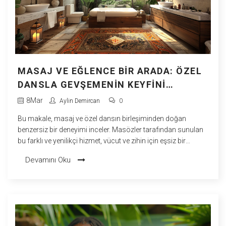
MASAJ VE EĞLENCE BIR ARADA: ÖZEL
DANSLA GEVŞEMENIN KEYFINI
ÇIKARIN
8
Mar
Aylin Demircan
0
Bu makale, masaj ve özel dansın birleşiminden doğan
benzersiz bir deneyimi inceler. Masözler tarafından sunulan
bu farklı ve yenilikçi hizmet, vücut ve zihin için eşsiz bir
gevşeme ve eğlence formu sunuyor. Okuyuculara masajın
Devamını Oku
sağlık yararlarından ve özel dansın masaj deneyimine nasıl
entegre edilebileceğinden bahsedilerek, bu iki dünyanın en iyi
yönlerinin nasıl bir araya getirilebileceği anlatılıyor.