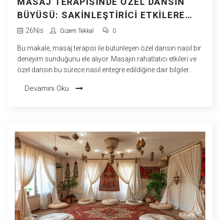
MASAJ TERAPISINDE ÖZEL DANSIN
BÜYÜSÜ: SAKINLEŞTIRICI ETKILERE
DAIR DETAYLAR
26
Nis
Gizem Tekkal
0
Bu makale, masaj terapisi ile bütünleşen özel dansın nasıl bir
deneyim sunduğunu ele alıyor. Masajın rahatlatıcı etkileri ve
özel dansın bu sürece nasıl entegre edildiğine dair bilgiler
sunarak, okuyuculara alışılmadık bir rahatlama yöntemi
Devamını Oku
hakkında detaylı bilgiler verilmektedir. Uzman görüşlerine de
yer verilen bu yazıda, kişiye özel uygulamaların faydaları
üzerine derinlemesine bir bakış atılıyor.