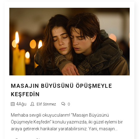
öpücük ve masaj turuna çıkalım! O zaman, Prag'ın duyusal
dünyasında öpücükle masajın ne denli eşsiz bir deneyim
olduğunu kesinlikle anlayacaksınız!
MASAJIN BÜYÜSÜNÜ ÖPÜŞMEYLE
KEŞFEDIN
4
Ağu
Elif Sönmez
0
Merhaba sevgili okuyucularım! "Masajın Büyüsünü
Öpüşmeyle Keşfedin" konulu yazımızda, iki güzel eylemi bir
araya getirerek harikalar yaratabilirsiniz. Yani, masajın
rahatlatıcı etkisini öpüşmenin romantizmiyle