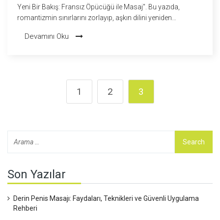
Yeni Bir Bakış: Fransız Öpücüğü ile Masaj". Bu yazıda,
romantizmin sınırlarını zorlayıp, aşkın dilini yeniden
tanımlamaktan bahsedeceğiz. Fransız öpücüğü ve masajın,
Devamını Oku
aşk ve romantizmi birleştiren mükemmel bir ikili
oluşturduğuna dikkat çekiyoruz. Ne dersiniz, bu yeni bakış
açısına bir şans verip, romantizmi farklı bir seviyeye taşımayı
denemeye ne dersiniz?
1
2
3
Son Yazılar
Derin Penis Masajı: Faydaları, Teknikleri ve Güvenli Uygulama
Rehberi