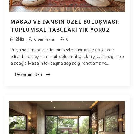
MASAJ VE DANSIN ÖZEL BULUŞMASI:
TOPLUMSAL TABULARI YIKIYORUZ
2
Nis
Gizem Tekkal
0
Bu yazıda, masaj ve dansın özel buluşması olarak ifade
edilen bir deneyimin nasıl toplumsal tabuları yıkabileceğini ele
alacağız. Masajın tek başına sağladığı rahatlama ve
iyileştirme gücüne ek olarak, dansta bulunan özgürlük
Devamını Oku
duygusuyla birleştiğinde, nasıl benzersiz bir deneyime
dönüşebileceğinden bahsedeceğiz. Gizem olarak benim de
hayatımda büyük yer kaplayan bu iki alanın birleşimine dair
kişisel gözlemlerimi ve bilimsel gerçekleri paylaşacağım.