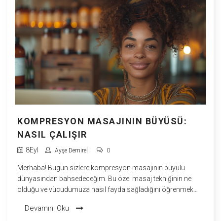
KOMPRESYON MASAJININ BÜYÜSÜ:
NASIL ÇALIŞIR
8
Eyl
Ayşe Demirel
0
Merhaba! Bugün sizlere kompresyon masajının büyülü
dünyasından bahsedeceğim. Bu özel masaj tekniğinin ne
olduğu ve vücudumuza nasıl fayda sağladığını öğrenmek
sizi de heyecanlandıracaktır. Sadece rahatlama ve gevşeme
Devamını Oku
sunmakla kalmaz, aynı zamanda vücutta birçok sağlık