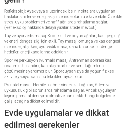
Refleksoloji: Ayak veya el üzerindeki belirli noktalara uygulanan
baskılar sinirler ve enerji akışı üzerinde olumlu etki verebilir. Özellikle
stres, uyku problemleri ve hafif ağrılarda rahatlama sağlar.
(Refleksoloji hakkında detaylı yazılar sitede mevcut.)
Tay ve ayurvedik masaj: Kronik sırt ve boyun ağrıları, kas gerginliği
ve enerji dengesizliği için etkili. Tay masajı omurga ve kas dengesi
üzerinde çalışırken, ayurvedik masaj daha bütünsel bir denge
hedefler; enerji kanallarına odaklanır.
Spor ve perküsyon (vurmalı) masaj: Antrenman sonrası kas
onarımını hızlandırır, kan akışını artırır ve sert düğümlerin
çözülmesine yardımcı olur. Sporcuysanız ya da yoğun fiziksel
aktivite yapıyorsanız bu teknikler faydalı olur.
Prenatal masaj: Hamilelik dönemindeki sırt ağrıları, ödem ve
uykusuzluk gibi sorunlarda rahatlama sağlar. Ancak uygulayan
kişinin prenatal deneyimi olmalı ve hamilelikte hangi bölgelerde
çalışılacağına dikkat edilmelidir.
Evde uygulamalar ve dikkat
edilmesi gerekenler