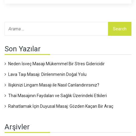
sorununu da hafifletebilir. Bu yazıda, sizlere kompresyon
masajının nasıl çalıştığını anlatacağım.
Son Yazılar
Neden İsveç Masajı Mükemmel Bir Stres Gidericidir
Lava Taşı Masajı: Dinlenmenin Doğal Yolu
İlişkinizi Lingam Masajı ile Nasıl Canlandırırsınız?
Thai Masajının Faydaları ve Sağlık Üzerindeki Etkileri
Rahatlamak İçin Duyusal Masaj: Gözden Kaçan Bir Araç
Arşivler