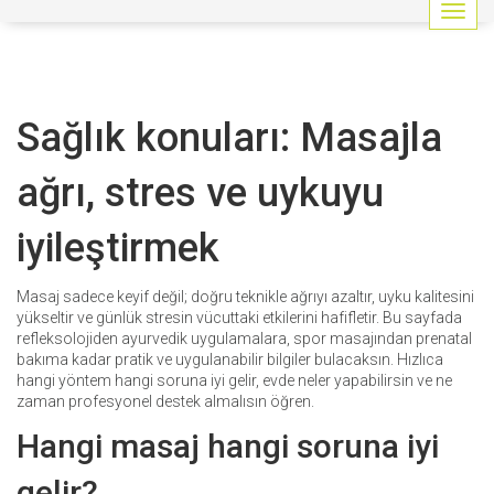
G
e
z
i
n
Sağlık konuları: Masajla
m
e
y
ağrı, stres ve uykuyu
i
a
iyileştirmek
ç
/
k
Masaj sadece keyif değil; doğru teknikle ağrıyı azaltır, uyku kalitesini
a
yükseltir ve günlük stresin vücuttaki etkilerini hafifletir. Bu sayfada
p
refleksolojiden ayurvedik uygulamalara, spor masajından prenatal
a
bakıma kadar pratik ve uygulanabilir bilgiler bulacaksın. Hızlıca
t
hangi yöntem hangi soruna iyi gelir, evde neler yapabilirsin ve ne
zaman profesyonel destek almalısın öğren.
Hangi masaj hangi soruna iyi
gelir?