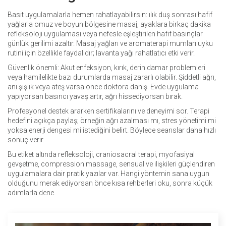
Basit uygulamalarla hemen rahatlayabilirsin: ılık duş sonrası hafif
yağlarla omuz ve boyun bölgesine masaj, ayaklara birkaç dakika
refleksoloji uygulaması veya nefesle eşleştirilen hafif basınçlar
günlük gerilimi azaltır. Masaj yağları ve aromaterapi mumları uyku
rutini için özellikle faydalıdır; lavanta yağı rahatlatıcı etki verir.
Güvenlik önemli: Akut enfeksiyon, kırık, derin damar problemleri
veya hamilelikte bazı durumlarda masaj zararlı olabilir. Şiddetli ağrı,
ani şişlik veya ateş varsa önce doktora danış. Evde uygulama
yapıyorsan basıncı yavaş artır, ağrı hissediyorsan bırak.
Profesyonel destek ararken sertifikalarını ve deneyimi sor. Terapi
hedefini açıkça paylaş; örneğin ağrı azalması mı, stres yönetimi mi
yoksa enerji dengesi mi istediğini belirt. Böylece seanslar daha hızlı
sonuç verir.
Bu etiket altında refleksoloji, craniosacral terapi, myofasiyal
gevşetme, compression massage, sensual ve ilişkileri güçlendiren
uygulamalara dair pratik yazılar var. Hangi yöntemin sana uygun
olduğunu merak ediyorsan önce kısa rehberleri oku, sonra küçük
adımlarla dene.