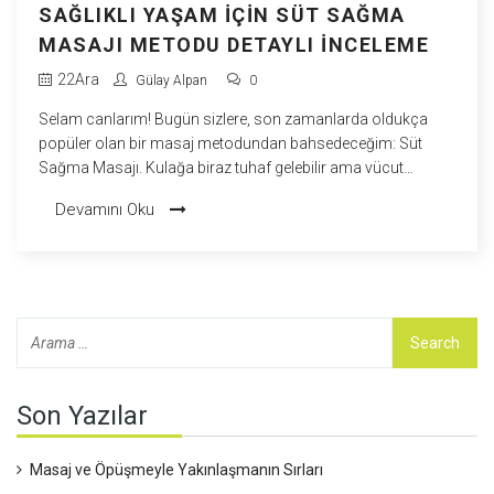
SAĞLIKLI YAŞAM IÇIN SÜT SAĞMA
MASAJI METODU DETAYLI İNCELEME
22
Ara
Gülay Alpan
0
Selam canlarım! Bugün sizlere, son zamanlarda oldukça
popüler olan bir masaj metodundan bahsedeceğim: Süt
Sağma Masajı. Kulağa biraz tuhaf gelebilir ama vücut
sağlığını destekleyen bu mucize yöntemi deneyenlerin olumlu
Devamını Oku
geri bildirimleri beni de meraklandırdı. Bu teknik, hassas
bölgelerinize özel bir teknikle uygulanıyor ve derin bir
gevşeme hissi sağlıyor. Dinlenmek ve yenilenmek isteyenler
için birebir olan bu masaj metodunun faydalarını ve
uygulama şeklini detaylarıyla sizlerle paylaşacağım. Hadi bu
ilginç masaj tekniğini birlikte keşfedelim!
Son Yazılar
Masaj ve Öpüşmeyle Yakınlaşmanın Sırları