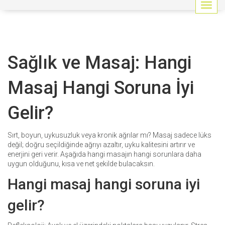
G
e
z
i
n
Sağlık ve Masaj: Hangi
m
e
y
Masaj Hangi Soruna İyi
i
a
Gelir?
ç
/
k
Sırt, boyun, uykusuzluk veya kronik ağrılar mı? Masaj sadece lüks
a
değil; doğru seçildiğinde ağrıyı azaltır, uyku kalitesini artırır ve
p
enerjini geri verir. Aşağıda hangi masajın hangi sorunlara daha
a
uygun olduğunu, kısa ve net şekilde bulacaksın.
t
Hangi masaj hangi soruna iyi
gelir?