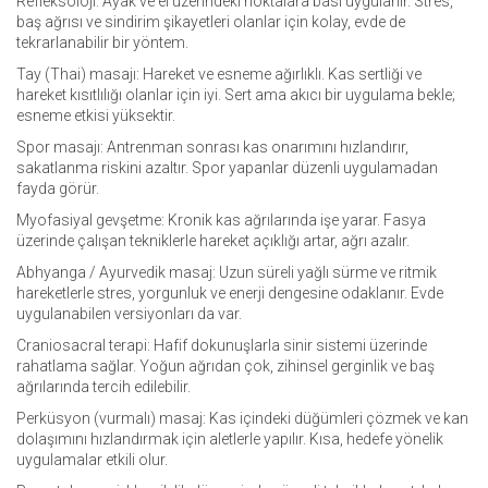
Refleksoloji: Ayak ve el üzerindeki noktalara bası uygulanır. Stres,
baş ağrısı ve sindirim şikayetleri olanlar için kolay, evde de
tekrarlanabilir bir yöntem.
Tay (Thai) masajı: Hareket ve esneme ağırlıklı. Kas sertliği ve
hareket kısıtlılığı olanlar için iyi. Sert ama akıcı bir uygulama bekle;
esneme etkisi yüksektir.
Spor masajı: Antrenman sonrası kas onarımını hızlandırır,
sakatlanma riskini azaltır. Spor yapanlar düzenli uygulamadan
fayda görür.
Myofasiyal gevşetme: Kronik kas ağrılarında işe yarar. Fasya
üzerinde çalışan tekniklerle hareket açıklığı artar, ağrı azalır.
Abhyanga / Ayurvedik masaj: Uzun süreli yağlı sürme ve ritmik
hareketlerle stres, yorgunluk ve enerji dengesine odaklanır. Evde
uygulanabilen versiyonları da var.
Craniosacral terapi: Hafif dokunuşlarla sinir sistemi üzerinde
rahatlama sağlar. Yoğun ağrıdan çok, zihinsel gerginlik ve baş
ağrılarında tercih edilebilir.
Perküsyon (vurmalı) masaj: Kas içindeki düğümleri çözmek ve kan
dolaşımını hızlandırmak için aletlerle yapılır. Kısa, hedefe yönelik
uygulamalar etkili olur.