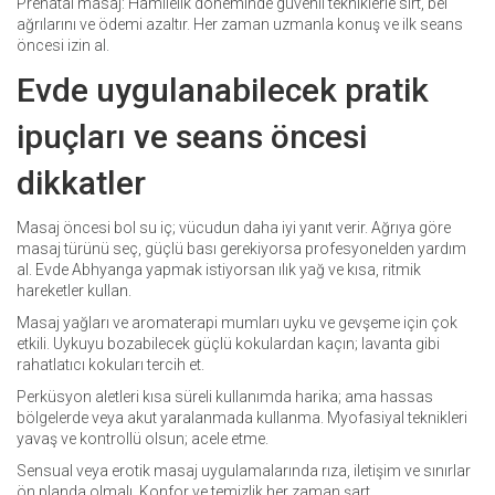
Prenatal masaj: Hamilelik döneminde güvenli tekniklerle sırt, bel
ağrılarını ve ödemi azaltır. Her zaman uzmanla konuş ve ilk seans
öncesi izin al.
Evde uygulanabilecek pratik
ipuçları ve seans öncesi
dikkatler
Masaj öncesi bol su iç; vücudun daha iyi yanıt verir. Ağrıya göre
masaj türünü seç, güçlü bası gerekiyorsa profesyonelden yardım
al. Evde Abhyanga yapmak istiyorsan ılık yağ ve kısa, ritmik
hareketler kullan.
Masaj yağları ve aromaterapi mumları uyku ve gevşeme için çok
etkili. Uykuyu bozabilecek güçlü kokulardan kaçın; lavanta gibi
rahatlatıcı kokuları tercih et.
Perküsyon aletleri kısa süreli kullanımda harika; ama hassas
bölgelerde veya akut yaralanmada kullanma. Myofasiyal teknikleri
yavaş ve kontrollü olsun; acele etme.
Sensual veya erotik masaj uygulamalarında rıza, iletişim ve sınırlar
ön planda olmalı. Konfor ve temizlik her zaman şart.