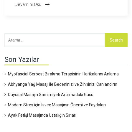
Devamını Oku
bu deneyimi yaşamak, bedenime ve zihnime büyük bir iyilik
yapmak adına önemli. Yazımda, mutlu sonlu masajın sağlık
yararları hakkında derinlemesine bilgi vereceğim. Günlük
yaşantımızdaki stresten kurtulmanın en güzel yollarından biri
olan bu masajın detaylarına inelim.
Son Yazılar
Myofascial Serbest Bırakma Terapisinin Harikalarını Anlama
Abhyanga Yağ Masajı ile Bedeninizi ve Zihninizi Canlandırın
Duyusal Masajın Samimiyeti Artırmadaki Gücü
Modern Stres için İsveç Masajının Önemi ve Faydaları
Ayak Fetişi Masajında Ustalığın Sırları