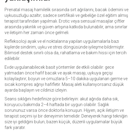
Prenatal masaj hamilelik sırasında sırt ağrılarını, bacak ödemini ve
uykusuzluğu azaltır; sadece sertifikalı ve gebeliğe özel eğitim almış
terapist tarafından yapılmalı. Erotic veya sensual masajlar çiftler
arasında yakınlık ve güven artışına katkıda bulunabilir, ama sınırlar
ve iletişim her zaman önce gelmeli.
Refleksoloji ayak ve el noktalarına yapılan uygulamalarla bazı
kişilerde sindirim, uyku ve stres döngüsünde iyileşme bildirmiştir.
Bilimsel destek sınırlı olsa da, rahatlama ve bakım hissi için tercih
edilebilir.
Evde uygulanabilecek basit yöntemler de etkili olabilir: gece
yatmadan önce hafif bacak ve ayak masajı, uykuya geçişi
kolaylaştırır; boyun ve omuzlara 5–10 dakika uygulanan germe ve
sıcak kompres ağrıyı hafifletir. Masaj aleti kullanıyorsanız düşük
ayarda başlayın ve cildinizi izleyin.
Seans sıklığını hedefinize göre belirleyin: akut ağrıda daha sık,
koruyucu bakımda 2–4 haftada bir uygun olabilir. Sağlık
sorununuz varsa önce doktorla konuşun. Hijyen, açık iletişim ve
terapist seçimi iyi bir deneyimin temelidir. Deneyerek hangi tekniğin
size iyi geldiğini bulun; bazen küçük, düzenli uygulamalar büyük
fark yaratır.