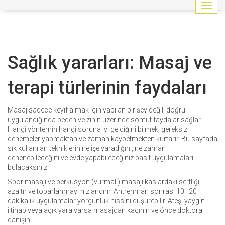
G
e
z
i
n
Sağlık yararları: Masaj ve
m
e
y
terapi türlerinin faydaları
i
a
ç
Masaj sadece keyif almak için yapılan bir şey değil; doğru
/
uygulandığında beden ve zihin üzerinde somut faydalar sağlar.
k
Hangi yöntemin hangi soruna iyi geldiğini bilmek, gereksiz
a
denemeler yapmaktan ve zaman kaybetmekten kurtarır. Bu sayfada
p
sık kullanılan tekniklerin ne işe yaradığını, ne zaman
a
denenebileceğini ve evde yapabileceğiniz basit uygulamaları
t
bulacaksınız.
Spor masajı ve perküsyon (vurmalı) masajı kaslardaki sertliği
azaltır ve toparlanmayı hızlandırır. Antrenman sonrası 10–20
dakikalık uygulamalar yorgunluk hissini düşürebilir. Ateş, yaygın
iltihap veya açık yara varsa masajdan kaçının ve önce doktora
danışın.