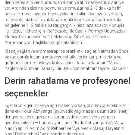
derin nefes alıp ver: burnundan 4 saniye al, 4 saniye tut, 6 saniye
ver. Ardından ellerine, boynuna ve omuzlarına 2–3 dakika hafif
baskı ile masaj uygula. Eğer ayaklarının altını ovalayabiliyorsan,
refleksoloji iki taşır: ayak tabanındaki topuk ve başparmak kökü
bölgelerine 1–2 dakika bastır, gerginlik hissi azalacaktır. Konuyla
ilgili detaylı rehber için "Refleksoloji ile Sağlık: Parmak Ucunuzdaki
Mucize Dokunuşlar" ve "Refleksoloji: Şifa Sanatı Yeniden
Yorumlanıyor" başlıklarına göz atabilirsin.
Masaj yağları ve aromaterapi de pratik etki sağlar. Yatmadan önce
birkaç damla lavanta yağı veya rahatlatıcı bir karışımı sırtına ve
göğsüne sürmek uykuyu kolaylaştırır. Daha fazlası için "Masaj
Yağları ve Mumlar: Daha İyi Bir Uyku İçin Anahtar" faydalı olacaktır.
Derin rahatlama ve profesyonel
seçenekler
Eğer kronik gerilim veya ağrı hissediyorsan, profesyonel teknikler
daha etkili olur. Abhyanga (ayurvedik yağ masajı) uzun süreli enerji
dengesi ve derin gevşeme sunar; evde de basit versiyonunu
uygulayabilirsin — bunun ayrıntılarını "Evde Abhyanga Yağ Masajı
Nasıl Yapılır? Adım Adım Rehber" ve "Ayurvedik Masaj: Hayatınızı
Nasıl Değiştirebilir?" yazılarında bulacaksın.