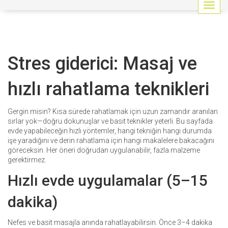
G
e
z
i
n
Stres giderici: Masaj ve
m
e
y
hızlı rahatlama teknikleri
i
a
ç
Gergin misin? Kısa sürede rahatlamak için uzun zamandır aranılan
/
sırlar yok—doğru dokunuşlar ve basit teknikler yeterli. Bu sayfada
k
evde yapabileceğin hızlı yöntemler, hangi tekniğin hangi durumda
a
işe yaradığını ve derin rahatlama için hangi makalelere bakacağını
p
göreceksin. Her öneri doğrudan uygulanabilir, fazla malzeme
a
gerektirmez.
t
Hızlı evde uygulamalar (5–15
dakika)
Nefes ve basit masajla anında rahatlayabilirsin. Önce 3–4 dakika