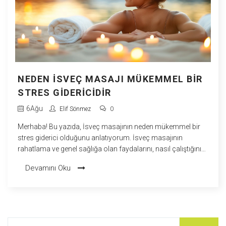
NEDEN İSVEÇ MASAJI MÜKEMMEL BIR
STRES GIDERICIDIR
6
Ağu
Elif Sönmez
0
Merhaba! Bu yazıda, İsveç masajının neden mükemmel bir
stres giderici olduğunu anlatıyorum. İsveç masajının
rahatlama ve genel sağlığa olan faydalarını, nasıl çalıştığını
ve vücudunuzu nasıl rahatlattığını detaylıca açıklıyorum.
Devamını Oku
Kendinizi daha iyi hissetmek ve stresi azaltmak istiyorsanız,
bu bilgi dolu yazıyı okuyun. Şimdiden keyifli ve rahatlatıcı bir
okuma dilerim!