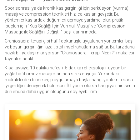
Spor sonrası ya da kronik kas gerginliği için perküsyon (vurma)
masajı ve compression teknikleri hızlıca kasları gevşetir. Bu
yöntemler kaslardaki düğümleri açmaya yardımcı olur; pratik
ipuçları için "Kas Sağlığı İçin Vurmalı Masaj" ve "Compression
Massage ile Sağlığını Değiştir" başlıklarını incele.
Craniosacral terapi gibi hafif dokunuşla uygulanan yöntemler, baş
ve boyun gerginliğini azaltıp zihinsel rahatlama sağlar. Bu tarz daha
nazik bir yaklaşım arıyorsan "Craniosacral Terapi Nedir?" makalesi
faydalı olacaktır.
Kısa tavsiye: 10 dakika nefes + 5 dakika refleksoloji + uygun bir
yağla hafif omuz masajı = anında stres düşüşü. Yukarıdaki
makalelerden birini seçip uygulamaya başla; hangi yöntemin sana
iyi geldiğini deneyerek bulursun. İhtiyacın olursa hangi yazının senin
durumuna daha uygun olduğunu söyleyebilirim.