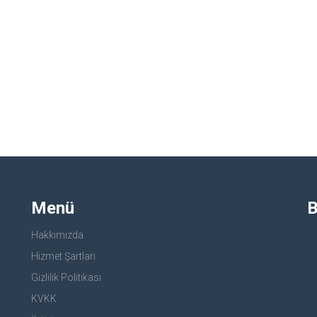
Menü
B
Hakkımızda
Hizmet Şartları
Gizlilik Politikası
KVKK