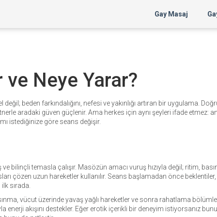
Gay Masaj
Gay
r ve Neye Yarar?
eğil; beden farkındalığını, nefesi ve yakınlığı artıran bir uygulama. Doğr
rtnerle aradaki güven güçlenir. Ama herkes için aynı şeyleri ifade etmez: 
ı istediğinize göre seans değişir.
e bilinçli temasla çalışır. Masözün amacı vuruş hızıyla değil; ritim, bası
sları çözen uzun hareketler kullanılır. Seans başlamadan önce beklentiler, 
ilk sırada.
 ısınma, vücut üzerinde yavaş yağlı hareketler ve sonra rahatlama bölüml
nerji akışını destekler. Eğer erotik içerikli bir deneyim istiyorsanız bun