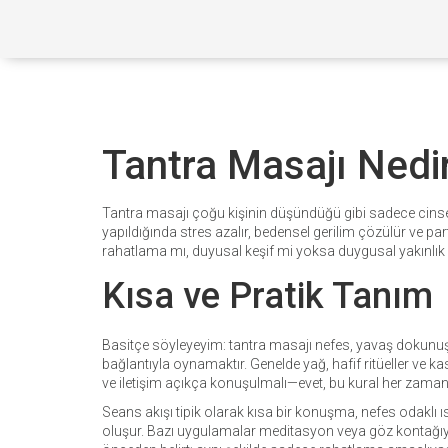
Tantra Masajı Nedi
Tantra masajı çoğu kişinin düşündüğü gibi sadece cinsel d
yapıldığında stres azalır, bedensel gerilim çözülür ve pa
rahatlama mı, duyusal keşif mi yoksa duygusal yakınlık m
Kısa ve Pratik Tanım
Basitçe söyleyeyim: tantra masajı nefes, yavaş dokunuş v
bağlantıyla oynamaktır. Genelde yağ, hafif ritüeller ve ka
ve iletişim açıkça konuşulmalı—evet, bu kural her zaman 
Seans akışı tipik olarak kısa bir konuşma, nefes odaklı
oluşur. Bazı uygulamalar meditasyon veya göz kontağıyla e