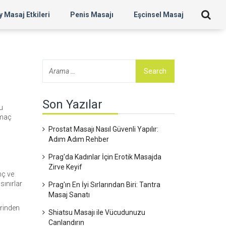
 Masaj Etkileri
Penis Masajı
Eşcinsel Masaj
Son Yazılar
u
amaç
Prostat Masajı Nasıl Güvenli Yapılır:
Adım Adım Rehber
Prag'da Kadınlar İçin Erotik Masajda
Zirve Keyif
nç ve
sınırlar
Prag'ın En İyi Sırlarından Biri: Tantra
Masaj Sanatı
erinden
Shiatsu Masajı ile Vücudunuzu
u
Canlandırın