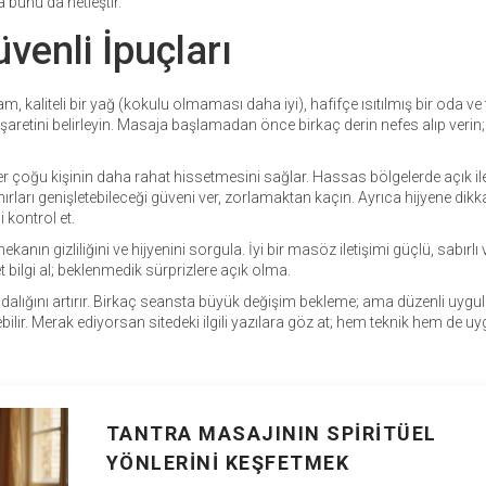
 bunu da netleştir.
enli İpuçları
m, kaliteli bir yağ (kokulu olmaması daha iyi), hafifçe ısıtılmış bir oda ve
işaretini belirleyin. Masaja başlamadan önce birkaç derin nefes alıp verin;
r çoğu kişinin daha rahat hissetmesini sağlar. Hassas bölgelerde açık il
nırları genişletebileceği güveni ver, zorlamaktan kaçın. Ayrıca hijyene dikka
i kontrol et.
ın gizliliğini ve hijyenini sorgula. İyi bir masöz iletişimi güçlü, sabırlı 
t bilgi al; beklenmedik sürprizlere açık olma.
dalığını artırır. Birkaç seansta büyük değişim bekleme; ama düzenli uyg
ebilir. Merak ediyorsan sitedeki ilgili yazılara göz at; hem teknik hem de 
TANTRA MASAJININ SPIRITÜEL
YÖNLERINI KEŞFETMEK