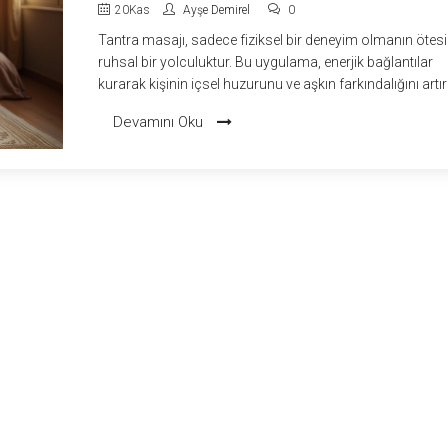
20
Kas
Ayşe Demirel
0
Tantra masajı, sadece fiziksel bir deneyim olmanın ötes
ruhsal bir yolculuktur. Bu uygulama, enerjik bağlantılar
kurarak kişinin içsel huzurunu ve aşkın farkındalığını art
amaçlar. Tantra masajının spiritüel yönlerini anlamak, b
Devamını Oku
deneyimin derin ve meditatif doğasına ışık tutar. Bu maka
spiritüel rehberlik, enerji çalışması ve bilinçli dokunuşun
etkilerini ele alacağız.