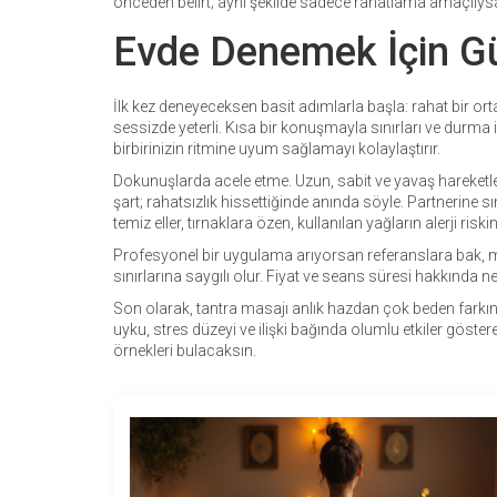
önceden belirt; aynı şekilde sadece rahatlama amaçlıysa
Evde Denemek İçin Güv
İlk kez deneyeceksen basit adımlarla başla: rahat bir orta
sessizde yeterli. Kısa bir konuşmayla sınırları ve durma 
birbirinizin ritmine uyum sağlamayı kolaylaştırır.
Dokunuşlarda acele etme. Uzun, sabit ve yavaş hareketle
şart; rahatsızlık hissettiğinde anında söyle. Partnerine sı
temiz eller, tırnaklara özen, kullanılan yağların alerji riskin
Profesyonel bir uygulama arıyorsan referanslara bak, mekan
sınırlarına saygılı olur. Fiyat ve seans süresi hakkında ne
Son olarak, tantra masajı anlık hazdan çok beden farkın
uyku, stres düzeyi ve ilişki bağında olumlu etkiler göster
örnekleri bulacaksın.