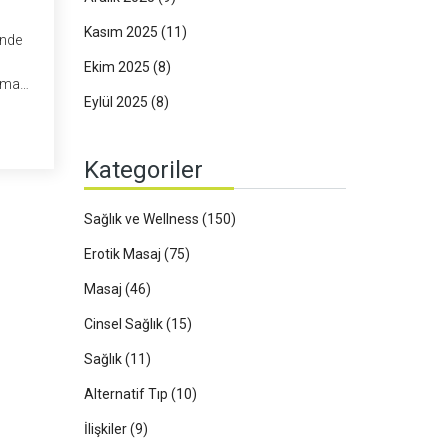
Kasım 2025
(11)
inde
Ekim 2025
(8)
ırmayı
Eylül 2025
(8)
u
lede,
Kategoriler
Sağlık ve Wellness
(150)
Erotik Masaj
(75)
Masaj
(46)
Cinsel Sağlık
(15)
Sağlık
(11)
Alternatif Tıp
(10)
İlişkiler
(9)