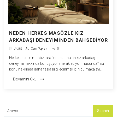
NEDEN HERKES MASÖZLE KIZ
ARKADAŞI DENEYIMINDEN BAHSEDIYOR
3
Kas
Cem Toprak
0
Herkes neden masöz tarafından sunulan kız arkadaş
deneyimi hakkında konuşuyor, merak ediyor musunuz? Bu
konu hakkında daha fazla bilgi edinmek için bu makaleyi
okuyun. İşte burada, bu popüler konunun neden bu kadar
Devamını Oku
çok insanın ilgisini çektiğini detaylı bir şekilde ele alıyorum.
Kız arkadaş deneyimi yaşamak ve ayrıntıları öğrenmek
isteyen herkesi davet ediyorum. Unutmayın, bu deneyim
sadece bir masajdan çok daha fazlası!