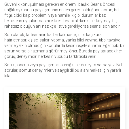
Güvenlik konuşulması gereken en önemli başlık. Seans öncesi
sağlık öyküsünü paylaşmanın neden gerekli olduğunu sorun; bel
fıtığı, ciddi kalp problemi veya hamilelik gibi durumlar bazı
tekniklerin uygulanmasını etkiler. Terapi alırken sınır koymayı bil;
rahatsız olduğun anı nazikçe ilet ve gerekiyorsa seansı sonlandır.
Son olarak, tartışmanın kaliteli kalması için birkaç kural
hatırlatması: kişisel saldırı yapma, yanlış bilgi yayma, tıbbi tavsiye
verme yetkin olmadığın konularda kesin reçete sunma. Eğer tıbbi bir
sorun varsa bir uzmana görünmeyi öner. Burada paylaşılacak her
görüş, deneyimdir; herkesin vücudu farklı tepki verir.
Sorun, önerin veya paylaşmak istediğin bir deneyim varsa yaz. Net
sorular, somut deneyimler ve saygılı dil bu alanı herkes için yararlı
kılar.