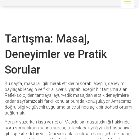
G
e
z
i
n
Tartışma: Masaj,
m
e
y
Deneyimler ve Pratik
i
a
Sorular
ç
/
k
Bu sayfa, masajla ilgili merak ettiklerini sorabileceğin, deneyim
a
paylaşabileceğin ve fikir alışverişi yapabileceğin bir tartışma alanı.
p
Refleksolojiden tantraya, ayurvedik masajdan erotik deneyimlere
a
kadar sayfamızdaki farklı konular burada konuşuluyor. Amacımız
t
doğru bilgi ve güvenli uygulamalar etrafında açık bir sohbet ortamı
sağlamak.
Yorum yazarken kısa ve net ol. Mesela bir masaj tekniği hakkında
soru soracaksan seans süresi, kullanılacak yağ ya da hassasiyet
gibi spesifik detay ver. Deneyim anlatacaksan hangi şehirde, hangi