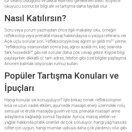
tür seans olduğunu ve dikkat edilmesi gerekenleri belirt. Böylece
okuyucu somut bir bilgi alır ve tartışma daha faydalı olur.
Nasıl Katılırsın?
Soru veya yorum yazmadan önce ilgili makaleyi oku, örneğin
refleksoloji veya prenatal masaj hakkındaysa o yazıya referans ver.
Açık uçlu sorular sor; "refleksolojiyle baş ağrım iyi geldi mi?" yerine
"refleksoloji seansından sonra baş ağrısı azaldı mı, kaç seansta
fark hissedildi?" gibi net sorular daha çok cevap getirir. Kişisel bilgi
paylaşırken dikkatli ol: tam adres, telefon gibi özel bilgiler paylaşma.
Anonim kalmak istiyorsan rumuz kullan.
Popüler Tartışma Konuları ve
İpuçları
Hangi konular sık konuşuluyor? İşte birkaç örnek: refleksolojinin
kısa ve uzun vadeli etkileri, ayurvedik masajın enerji üzerindeki rolü,
sensual ve erotik masajda güven ve rıza, prenatal masajın anne
adaylarına sağladığı somut faydalar. Ayrıca, masaj aletleri ve
yağlar hakkında pratik öneriler de çok soruluyor: hangi yağ hassas
ciltler için uygun, hangi mumlar uykuya daha çok yardımcı olur gibi.