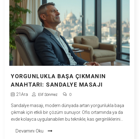
YORGUNLUKLA BAŞA ÇIKMANIN
ANAHTARI: SANDALYE MASAJI
21
Ara
Elif Sönmez
0
Sandalye masajı, modern dünyada artan yorgunlukla başa
çıkmak için etkili bir çözüm sunuyor. Ofis ortamında ya da
evde kolayca uygulanabilen bu teknikle, kas gerginliklerini
azaltarak rahatlamak mümkün. Yalnızca birkaç dakika
Devamını Oku
içerisinde fiziksel ve zihinsel rahatlama sağlayabilen