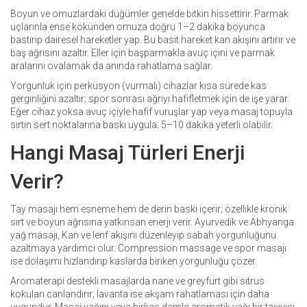
Boyun ve omuzlardaki düğümler genelde bitkin hissettirir. Parmak
uçlarınla ense kökünden omuza doğru 1–2 dakika boyunca
bastırıp dairesel hareketler yap. Bu basit hareket kan akışını artırır ve
baş ağrısını azaltır. Eller için başparmakla avuç içini ve parmak
aralarını ovalamak da anında rahatlama sağlar.
Yorgunluk için perküsyon (vurmalı) cihazlar kısa sürede kas
gerginliğini azaltır; spor sonrası ağrıyı hafifletmek için de işe yarar.
Eğer cihaz yoksa avuç içiyle hafif vuruşlar yap veya masaj topuyla
sırtın sert noktalarına baskı uygula. 5–10 dakika yeterli olabilir.
Hangi Masaj Türleri Enerji
Verir?
Tay masajı hem esneme hem de derin baskı içerir; özellikle kronik
sırt ve boyun ağrısına yatkınsan enerji verir. Ayurvedik ve Abhyanga
yağ masajı, Kan ve lenf akışını düzenleyip sabah yorgunluğunu
azaltmaya yardımcı olur. Compression massage ve spor masajı
ise dolaşımı hızlandırıp kaslarda biriken yorgunluğu çözer.
Aromaterapi destekli masajlarda nane ve greyfurt gibi sitrus
kokuları canlandırır; lavanta ise akşam rahatlaması için daha