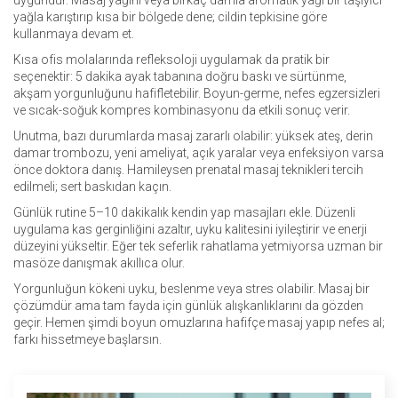
uygundur. Masaj yağını veya birkaç damla aromatik yağı bir taşıyıcı
yağla karıştırıp kısa bir bölgede dene; cildin tepkisine göre
kullanmaya devam et.
Kısa ofis molalarında refleksoloji uygulamak da pratik bir
seçenektir: 5 dakika ayak tabanına doğru baskı ve sürtünme,
akşam yorgunluğunu hafifletebilir. Boyun-germe, nefes egzersizleri
ve sıcak-soğuk kompres kombinasyonu da etkili sonuç verir.
Unutma, bazı durumlarda masaj zararlı olabilir: yüksek ateş, derin
damar trombozu, yeni ameliyat, açık yaralar veya enfeksiyon varsa
önce doktora danış. Hamileysen prenatal masaj teknikleri tercih
edilmeli; sert baskıdan kaçın.
Günlük rutine 5–10 dakikalık kendin yap masajları ekle. Düzenli
uygulama kas gerginliğini azaltır, uyku kalitesini iyileştirir ve enerji
düzeyini yükseltir. Eğer tek seferlik rahatlama yetmiyorsa uzman bir
masöze danışmak akıllıca olur.
Yorgunluğun kökeni uyku, beslenme veya stres olabilir. Masaj bir
çözümdür ama tam fayda için günlük alışkanlıklarını da gözden
geçir. Hemen şimdi boyun omuzlarına hafifçe masaj yapıp nefes al;
farkı hissetmeye başlarsın.