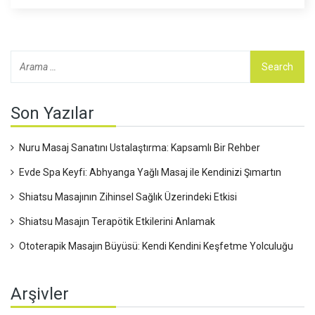
sandalye masajı, stres yönetiminde de faydalı oluyor. Günlük
hayatın yoğun temposunda, basit dokunuşlarla büyük bir
fark yaratmanın yollarını keşfedin.
Son Yazılar
Nuru Masaj Sanatını Ustalaştırma: Kapsamlı Bir Rehber
Evde Spa Keyfi: Abhyanga Yağlı Masaj ile Kendinizi Şımartın
Shiatsu Masajının Zihinsel Sağlık Üzerindeki Etkisi
Shiatsu Masajın Terapötik Etkilerini Anlamak
Ototerapik Masajın Büyüsü: Kendi Kendini Keşfetme Yolculuğu
Arşivler