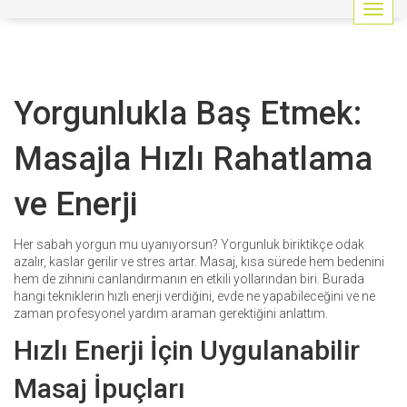
G
e
z
i
n
Yorgunlukla Baş Etmek:
m
e
y
Masajla Hızlı Rahatlama
i
a
ve Enerji
ç
/
k
Her sabah yorgun mu uyanıyorsun? Yorgunluk biriktikçe odak
a
azalır, kaslar gerilir ve stres artar. Masaj, kısa sürede hem bedenini
p
hem de zihnini canlandırmanın en etkili yollarından biri. Burada
a
hangi tekniklerin hızlı enerji verdiğini, evde ne yapabileceğini ve ne
t
zaman profesyonel yardım araman gerektiğini anlattım.
Hızlı Enerji İçin Uygulanabilir
Masaj İpuçları