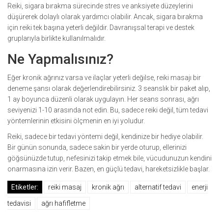
Reiki, sigara bırakma sürecinde stres ve anksiyete düzeylerini
düşürerek dolaylı olarak yardımcı olabilir. Ancak, sigara bırakma
için reiki tek başına yeterli değildir. Davranışsal terapi ve destek
gruplarıyla birlikte kullanılmalıdır.
Ne Yapmalısınız?
Eğer kronik ağrınız varsa ve ilaçlar yeterli değilse, reiki masajı bir
deneme şansı olarak değerlendirebilirsiniz. 3 seanslık bir paket alıp,
1 ay boyunca düzenli olarak uygulayın. Her seans sonrası, ağrı
seviyenizi 1-10 arasında not edin. Bu, sadece reiki değil, tüm tedavi
yöntemlerinin etkisini ölçmenin en iyi yoludur.
Reiki, sadece bir tedavi yöntemi değil, kendinize bir hediye olabilir.
Bir günün sonunda, sadece sakin bir yerde oturup, ellerinizi
göğsünüzde tutup, nefesinizi takip etmek bile, vücudunuzun kendini
onarmasına izin verir. Bazen, en güçlü tedavi, hareketsizlikle başlar.
Etiketler:
reiki masaj
kronik ağrı
alternatif tedavi
enerji
tedavisi
ağrı hafifletme