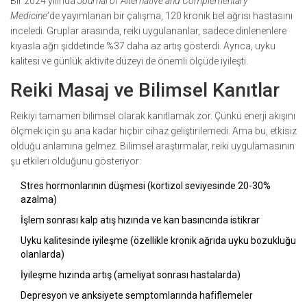
Bir 2024 yılında
Journal of Alternative and Complementary
Medicine
’de yayımlanan bir çalışma, 120 kronik bel ağrısı hastasını
inceledi. Gruplar arasında, reiki uygulananlar, sadece dinlenenlere
kıyasla ağrı şiddetinde %37 daha az artış gösterdi. Ayrıca, uyku
kalitesi ve günlük aktivite düzeyi de önemli ölçüde iyileşti.
Reiki Masaj ve Bilimsel Kanıtlar
Reikiyi tamamen bilimsel olarak kanıtlamak zor. Çünkü enerji akışını
ölçmek için şu ana kadar hiçbir cihaz geliştirilemedi. Ama bu, etkisiz
olduğu anlamına gelmez. Bilimsel araştırmalar, reiki uygulamasının
şu etkileri olduğunu gösteriyor:
Stres hormonlarının düşmesi (kortizol seviyesinde 20-30%
azalma)
İşlem sonrası kalp atış hızında ve kan basıncında istikrar
Uyku kalitesinde iyileşme (özellikle kronik ağrıda uyku bozukluğu
olanlarda)
İyileşme hızında artış (ameliyat sonrası hastalarda)
Depresyon ve anksiyete semptomlarında hafiflemeler