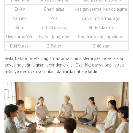
Dokunma
Yok veya çok hafif
Yoğun, kaslara yönelik
Etken
Enerji akışı
Kas gevşetme, kan dolaşımı
Yan etki
Yok
Yanık, morarma, ağrı
Süre
60-90 dakika
30-60 dakika
Uygulama Yeri
Ev, hastane, ofis
Spa, klinik, masaj salonu
Etki Süresi
2-5 gün
12-48 saat
Reiki, fiziksel bir etki sağlamaz ama sinir sistemi üzerindeki etkisi
sayesinde ağrı algısını derinden etkiler. Özellikle, ağrıya bağlı stres,
anksiyete ve uyku sorunları olanlarda daha etkilidir.