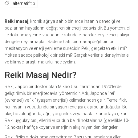
alternatif tıp
Reiki masaj
, kronik ağrıya sahip binlerce insanın denediği ve
bazılarının hayatlarını değiştiren bir enerji tedavisidir. Bu yöntem, el
ile dokunma yerine, vücudun etrafında el hareketleriyle enerji akışını
dengelemeyi amaçlar. Sadece hafif bir masaj değil; bir tür
meditasyon ve enerji yenileme sürecidir. Peki, gerçekten etkili mi?
Yoksa sadece psikolojik bir etki mi? Gerçek verilerle, deneyimlerle
ve bilimsel araştırmalarla inceleyelim.
Reiki Masaj Nedir?
Reiki, Japon bir doktor olan Mikao Usui tarafından 1920’lerde
geliştirilmiş bir enerji tedavisi yöntemidir. Adı, Japonca "rei"
(evrensel) ve "ki" (yaşam enerjisi) kelimelerinden gelir. Temel fikir,
her insanın vücudunda bir yaşam enerjisi akışı bulunduğudur. Bu
akış bozulduğunda, ağrı, yorgunluk veya hastalıklar ortaya çıkar.
Reiki uygulayıcısı, ellerini vücudun belirli noktalarına (genellikle 10-
12 nokta) hafifçe koyar ve enerjinin akışını yeniden dengeler.
Reiki, fiziksel dokunma gerektirmez. Bazı uygulamalarda eller,