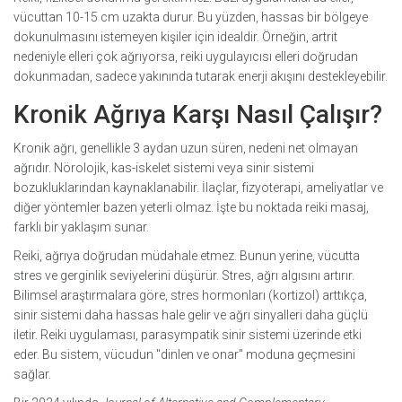
vücuttan 10-15 cm uzakta durur. Bu yüzden, hassas bir bölgeye
dokunulmasını istemeyen kişiler için idealdir. Örneğin, artrit
nedeniyle elleri çok ağrıyorsa, reiki uygulayıcısı elleri doğrudan
dokunmadan, sadece yakınında tutarak enerji akışını destekleyebilir.
Kronik Ağrıya Karşı Nasıl Çalışır?
Kronik ağrı, genellikle 3 aydan uzun süren, nedeni net olmayan
ağrıdır. Nörolojik, kas-iskelet sistemi veya sinir sistemi
bozukluklarından kaynaklanabilir. İlaçlar, fizyoterapi, ameliyatlar ve
diğer yöntemler bazen yeterli olmaz. İşte bu noktada reiki masaj,
farklı bir yaklaşım sunar.
Reiki, ağrıya doğrudan müdahale etmez. Bunun yerine, vücutta
stres ve gerginlik seviyelerini düşürür. Stres, ağrı algısını artırır.
Bilimsel araştırmalara göre, stres hormonları (kortizol) arttıkça,
sinir sistemi daha hassas hale gelir ve ağrı sinyalleri daha güçlü
iletir. Reiki uygulaması, parasympatik sinir sistemi üzerinde etki
eder. Bu sistem, vücudun "dinlen ve onar" moduna geçmesini
sağlar.