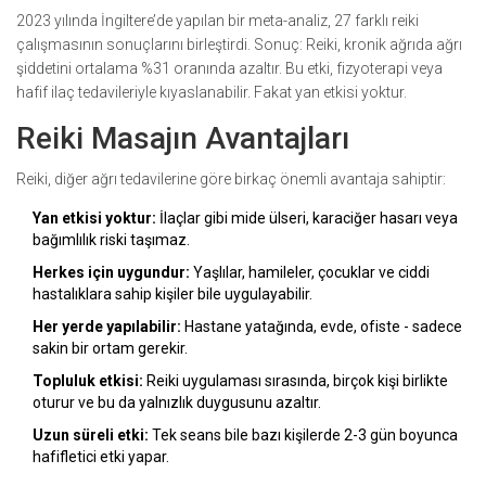
2023 yılında İngiltere’de yapılan bir meta-analiz, 27 farklı reiki
çalışmasının sonuçlarını birleştirdi. Sonuç: Reiki, kronik ağrıda ağrı
şiddetini ortalama %31 oranında azaltır. Bu etki, fizyoterapi veya
hafif ilaç tedavileriyle kıyaslanabilir. Fakat yan etkisi yoktur.
Reiki Masajın Avantajları
Reiki, diğer ağrı tedavilerine göre birkaç önemli avantaja sahiptir:
Yan etkisi yoktur:
İlaçlar gibi mide ülseri, karaciğer hasarı veya
bağımlılık riski taşımaz.
Herkes için uygundur:
Yaşlılar, hamileler, çocuklar ve ciddi
hastalıklara sahip kişiler bile uygulayabilir.
Her yerde yapılabilir:
Hastane yatağında, evde, ofiste - sadece
sakin bir ortam gerekir.
Topluluk etkisi:
Reiki uygulaması sırasında, birçok kişi birlikte
oturur ve bu da yalnızlık duygusunu azaltır.
Uzun süreli etki:
Tek seans bile bazı kişilerde 2-3 gün boyunca
hafifletici etki yapar.